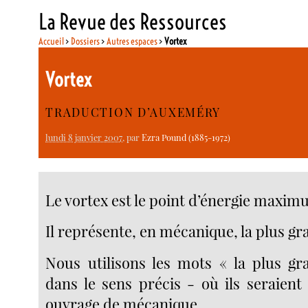
La Revue des Ressources
Accueil
>
Dossiers
>
Autres espaces
>
Vortex
Vortex
TRADUCTION D’AUXEMÉRY
lundi 8 janvier 2007
, par
Ezra Pound (1885-1972)
Le vortex est le point d’énergie maxim
Il représente, en mécanique, la plus gra
Nous utilisons les mots « la plus gra
dans le sens précis - où ils seraient
ouvrage de mécanique.