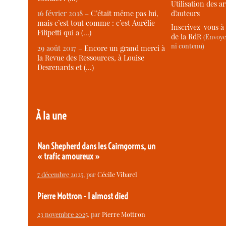
Utilisation des ar
d’auteurs
16 février 2018 –
C’était même pas lui,
mais c’est tout comme : c’est Aurélie
Inscrivez-vous à 
Filipetti qui a (…)
de la RdR
(Envoye
ni contenu)
29 août 2017 –
Encore un grand merci à
la Revue des Ressources, à Louise
Desrenards et (…)
À la une
Nan Shepherd dans les Cairngorms, un
« trafic amoureux »
7 décembre 2025
, par
Cécile Vibarel
Pierre Mottron - I almost died
23 novembre 2025
, par
Pierre Mottron