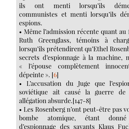
ils ont menti lorsqu’ils démen
communistes et menti lorsqu’ils dém
espions.
• Même l’admission récente quant au f
Ruth Greenglass, témoins à charg
lorsqu’ils prétendirent qu’Ethel Rosen
secrets d’espionnage à la machine, ne
« l’épouse complètement innoce
dépeinte ».
[
6
]
• L’accusation du Juge que l’espi
soviétique ait causé la guerre d
allégation absurde.[147-8]
• Les Rosenberg n’ont peut-être pas vol
bombe atomique, étant donné 
d’espionnage des savants Klaus Fu