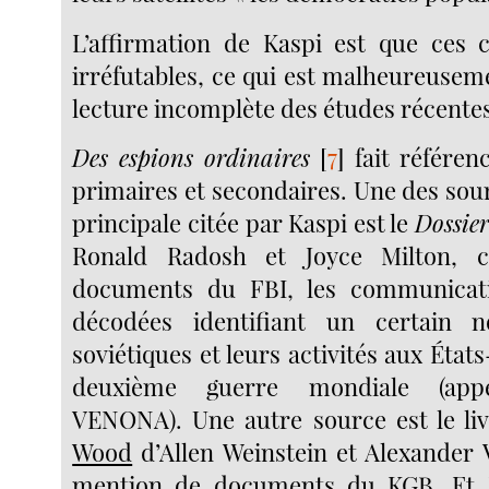
L’affirmation de Kaspi est que ces 
irréfutables, ce qui est malheureusem
lecture incomplète des études récente
Des espions ordinaires
[
7
]
fait référen
primaires et secondaires. Une des sou
principale citée par Kaspi est le
Dossie
Ronald Radosh et Joyce Milton, 
documents du FBI, les communicati
décodées identifiant un certain 
soviétiques et leurs activités aux État
deuxième guerre mondiale (appe
VENONA). Une autre source est le li
Wood
d’Allen Weinstein et Alexander Va
mention de documents du KGB. Et K