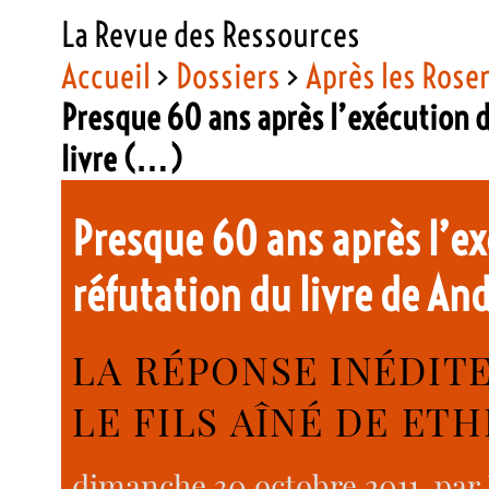
La Revue des Ressources
Accueil
>
Dossiers
>
Après les Rose
Presque 60 ans après l’exécution 
livre (…)
Presque 60 ans après l’e
réfutation du livre de An
LA RÉPONSE INÉDIT
LE FILS AÎNÉ DE ET
dimanche 30 octobre 2011
, par