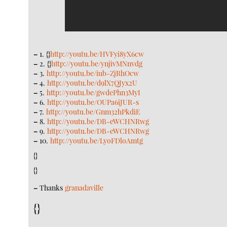
–
1. {}
http://youtu.be/HVFyi8yX6cw
–
2. {}
http://youtu.be/ynjivMNnvdg
–
3.
http://youtu.be/iub-ZjRhOcw
–
4.
http://youtu.be/d9lX7QJyx2U
–
5.
http://youtu.be/gwdePhn3MyI
–
6.
http://youtu.be/OUPa6iJUR-s
–
7.
http://youtu.be/Gnm32hPkdiE
–
8.
http://youtu.be/DB-eWCHNRwg
–
9.
http://youtu.be/DB-eWCHNRwg
–
10.
http://youtu.be/LyoFDloAmtg
{}
{}
–
Thanks
granadaville
{}