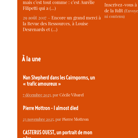
mais c’est tout comme : c’est Aurélie
Inscrivez-vous à 
Filipetti qui a (…)
de la RdR
(Envoye
ni contenu)
29 août 2017 –
Encore un grand merci à
la Revue des Ressources, à Louise
Desrenards et (…)
À la une
Nan Shepherd dans les Cairngorms, un
« trafic amoureux »
7 décembre 2025
, par
Cécile Vibarel
Pierre Mottron - I almost died
23 novembre 2025
, par
Pierre Mottron
CASTERUS OUEST, un portrait de mon