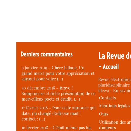
Derniers commentaires
La Revue d
-
Accueil
9 janvier 2019 –
Chère Liliane, Un
grand merci pour votre appréciation et
surtout pour votre (…)
Revue électroniqu
pluridisciplinaire 
30 décembre 2018 –
Bravo !
idées) -
En savoi
Somptueuse et riche présentation de ce
Contacts
merveilleux poète et érudit. (…)
Mentions légales
17 février 2018 –
Pour cette annonce qui
date, j’ai changé d’adresse mail :
Ours
contact : (…)
Utilisation des ar
d’auteurs
16 février 2018 –
C’était même pas lui,