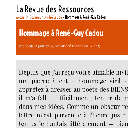
La Revue des Ressources
Accueil
>
Dossiers
>
André Laude
>
Hommage à René-Guy Cadou
Hommage à René-Guy Cadou
vendredi 25 juin 2010
, par
André Laude (1936-1995)
Depuis que j’ai reçu votre aimable invi
ma pierre à cet « hommage viril 
apprêtez à dresser au poète des BIE
il m’a fallu, difficilement, tenter de 
dans mes idées. Comme un obscur re
lettre m’est parvenue à l’heure juste
temps je hantais littéralement — bie