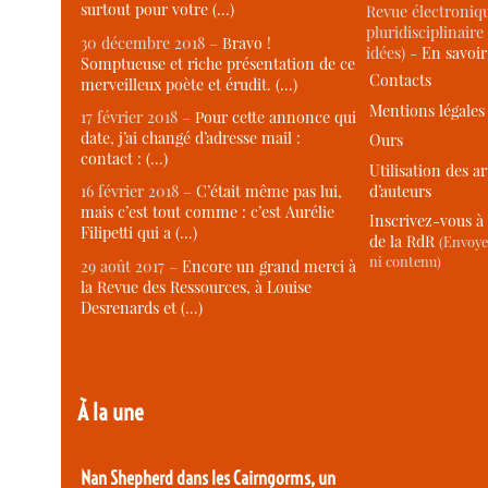
surtout pour votre (…)
Revue électroniqu
pluridisciplinaire 
30 décembre 2018 –
Bravo !
idées) -
En savoi
Somptueuse et riche présentation de ce
Contacts
merveilleux poète et érudit. (…)
Mentions légales
17 février 2018 –
Pour cette annonce qui
date, j’ai changé d’adresse mail :
Ours
contact : (…)
Utilisation des ar
d’auteurs
16 février 2018 –
C’était même pas lui,
mais c’est tout comme : c’est Aurélie
Inscrivez-vous à 
Filipetti qui a (…)
de la RdR
(Envoye
ni contenu)
29 août 2017 –
Encore un grand merci à
la Revue des Ressources, à Louise
Desrenards et (…)
À la une
Nan Shepherd dans les Cairngorms, un