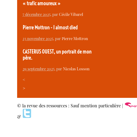
« trafic amoureux »
7 décembre 2025
, par
Cécile Vibarel
Pierre Mottron - I almost died
23 novembre 2025
, par
Pierre Mottron
CASTERUS OUEST, un portrait de mon
père.
29 septembre 2025
, par
Nicolas Losson
<
>
© la revue des ressources : Sauf mention particulière |
&