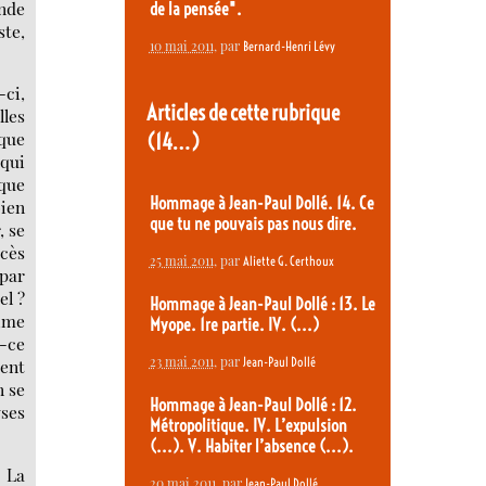
onde
de la pensée".
ste,
10 mai 2011
, par
Bernard-Henri Lévy
-ci,
Articles de cette rubrique
lles
 que
(14…)
 qui
 que
Hommage à Jean-Paul Dollé. 14. Ce
bien
que tu ne pouvais pas nous dire.
, se
ocès
25 mai 2011
, par
Aliette G. Certhoux
 par
el ?
Hommage à Jean-Paul Dollé : 13. Le
time
Myope. 1re partie. IV. (...)
t-ce
23 mai 2011
, par
Jean-Paul Dollé
ment
n se
Hommage à Jean-Paul Dollé : 12.
yses
Métropolitique. IV. L’expulsion
(...). V. Habiter l’absence (...).
. La
20 mai 2011
, par
Jean-Paul Dollé