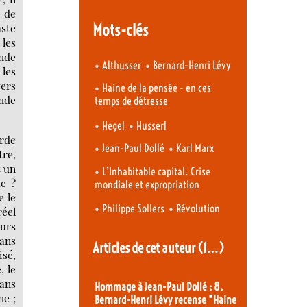
e de
Mots-clés
aste
 les
onde
•
•
Althusser
Bernard-Henri Lévy
les
ers
•
Haine de la pensée - en ces
onde
temps de détresse
•
•
Hegel
Husserl
arde
•
•
Jean-Paul Dollé
Karl Marx
tre,
t un
•
L’Inhabitable capital. Crise
me ?
mondiale et expropriation
e le
•
•
Philippe Sollers
Révolution
éel
eurs
sans
Articles de cet auteur
(1…)
isé,
, le
dans
Hommage à Jean-Paul Dollé : 8.
ne ;
Bernard-Henri Lévy recense "Haine