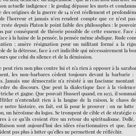
on actuelle indigence : le goulag dépasse les mots et condamn
e des origines de la guerre de 14 n’est réellement et profondé
de l’horreur et jamais n’en rendent compte que ce n’est pa
este depuis Platon le point faible des philosophes : le pouvoi
pas par conséquent de théorie possible de cette essence. Face 
face à la haine de la pensée, la pensée même abdique. Rude con
antien ; amère résignation pour un militant formé a la rigu
e de la détresse, face à cet indicible qui nécessairement la bo
urs que celui du silence et de la démission.
ne peut rien non plus contre lui et n’a rien à opposer à la sarab
ent, les non-barbares cèdent toujours devant la barbarie : 
s. Jamais une démocratie n’a résisté à un fascisme montant 
ordre du discours. Que peut la dialectique face à la violenc
ui triche et gagne. Que pouvait Husserl quand, en 1935, il sommai
 Hitler n’entendait rien à la langue de la raison, le chaos d
otre histoire, en fait, est là pour le prouver : on ne lutte
son, un héroïsme du logos. Se trompent de cible et de stratégie 
es à ce qu’ils croient être un retour du spiritualisme. Dollé, 
 Raison sont aujourd’hui des idées réactionnaires et que, fac
aident pas plus à lutter qu’elles ne permettent de réfléchir.