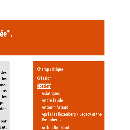
sée".
Champ critique
 des
Création
 les
ussi
Dossiers
dans
Asiatiques
 les
André Laude
que.
Antonin Artaud
tion
Après les Rosenberg / Legacy of the
Rosenbergs
 par
enti
Arthur Rimbaud