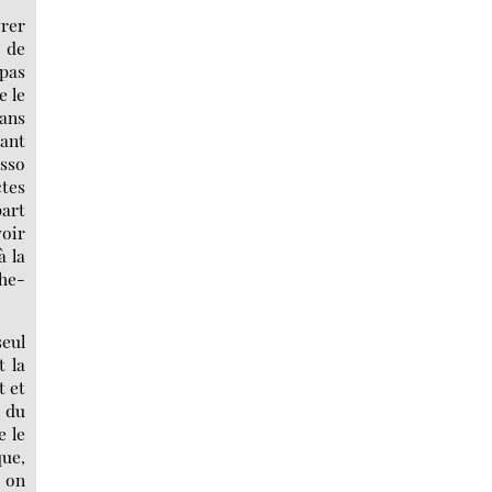
vrer
s de
 pas
e le
dans
tant
sso
ctes
part
voir
à la
phe-
seul
t la
t et
 du
e le
que,
t on