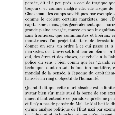
pensée, dit-il à peu près, a ceci de tragique que
toujours, et comme malgré elle, elle risque de
Glucksman, les camps soviétiques par exemple soie
comme le croient certains marxistes, que l’
capitalisme ; mais, plus généralement, que l’hori
grande plaine ravagée, murée en son insignifianc
sans frontières, que communistes et libéraux e
monstrueux d’un projet totalitaire de dévastation
donner un sens, un ordre à ce qui passe et, à 
marxistes, de l’Universel, font leur emblème : or
qui, des êtres et des choses, est rebelle à la R
police du sens ; bien connu que les "grands re
technique, dont on sait la fonction mortifère, e
mondial de la pensée, à l’époque du capitalism
haussée au rang d’objectif de l’humanité.
Quand il dit que cette mort absolue est la limite 
avatar bien sûr, mais aussi la borne de son exer
muer, il faut entendre ce paradoxe qu’elle ne peut
et il n’y a pas de pensée du Mal. Le Mal hait le d
qu’une analyse politique de l’État nazi par exem
deçà du vrai et du bien le nazisme, qu’on le veui