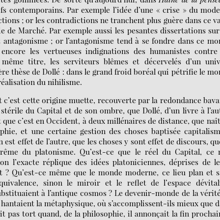
fs contemporains. Par exemple l’idée d’une « crise » du mod
ictions ; or les contradictions ne tranchent plus guère dans ce v
e de Marché. Par exemple aussi les pesantes dissertations sur
 dit antagonisme ; or l’antagonisme tend à se fondre dans ce m
encore les vertueuses indignations des humanistes contre 
 même titre, les serviteurs blêmes et décervelés d’un univ
 thèse de Dollé : dans le grand froid boréal qui pétrifie le m
réalisation du nihilisme.
. Et c’est cette origine muette, recouverte par la redondance bav
 stérile du Capital et de son ombre, que Dollé, d’un livre à l’au
t que c’est en Occident, à deux millénaires de distance, que naî
hie, et une certaine gestion des choses baptisée capitalis
 est effet de l’autre, que les choses y sont effet de discours, qu
prême du platonisme. Qu’est-ce que le réel du Capital, ce r
on l’exacte réplique des idées platoniciennes, déprises de l
et ? Qu’est-ce même que le monde moderne, ce lieu plan et 
équivalence, sinon le miroir et le reflet de l’espace dévital
bstituaient à l’antique cosmos ? Le devenir-monde de la vérité
 hantaient la métaphysique, où s’accomplissent-ils mieux que 
it pas tort quand, de la philosophie, il annonçait la fin prochai