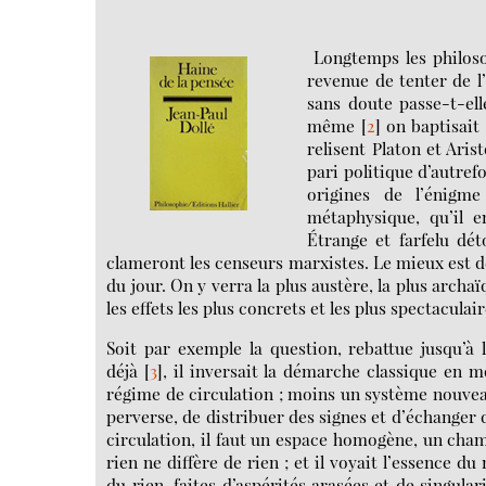
Longtemps les philoso
revenue de tenter de l’
sans doute passe-t-el
même
[
2
]
on baptisait
relisent Platon et Ari
pari politique d’autref
origines de l’énigme
métaphysique, qu’il e
Étrange et farfelu dét
clameront les censeurs marxistes. Le mieux est de 
du jour. On y verra la plus austère, la plus arch
les effets les plus concrets et les plus spectaculai
Soit par exemple la question, rebattue jusqu’à 
déjà
[
3
]
, il inversait la démarche classique en
régime de circulation ; moins un système nouveau
perverse, de distribuer des signes et d’échanger d
circulation, il faut un espace homogène, un cham
rien ne diffère de rien ; et il voyait l’essence 
du rien, faites d’aspérités arasées et de singul