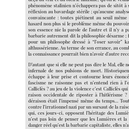
phénomène stalinien n’échappera pas de sitôt à s
réflexion au bavardage stérile ; qu’aucune analys
convaincante : toutes piétinent au seuil même 
hasard non plus si le problème même du pouvoir r
son essence nie la parole de l’autre et il n’y a 
barbarie autrement dit la philosophie désarme ; 
pour un philosophe dressé à “l’oser savoir” k
althussérienne. Au terme de son errance, au combl
la connaissance pourrait bien n’avoir d’autre reco
D’autant que si elle ne peut pas dire le Mal, elle 
infernale de nos pulsions de mort. Historiquem
échappe à leur prise et contourne leurs énoncé
fascisme ne raisonne pas et n’entend rien à l’
Calliclès ? au jeu de la violence c’est Calliclès q
raison occidentale de riposter à l’hitlérisme ?
déraison était l’impensé même du temps… Toute n
contre l’irrationnel nazi par un sursaut de la rai
qui, ces jours-ci, opposent l’héritage des Lumièr
n’est pas loin de penser que les Lumières et la
danger réel qu’est la barbarie capitaliste, elles n’