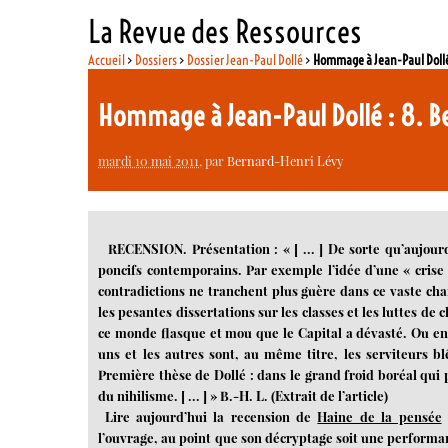
La Revue des Ressources
Accueil
>
Dossiers
>
Dossier Jean-Paul Dollé
>
Hommage à Jean-Paul Dollé 
Hommage à Jean-Paul Dollé : 8. B
mardi 10 mai 2011
, par
Bernard-Henri Lévy
RECENSION. Présentation : « [ ... ] De sorte qu’aujour
poncifs contemporains. Par exemple l’idée d’une « crise »
contradictions ne tranchent plus guère dans ce vaste ch
les pesantes dissertations sur les classes et les luttes de 
ce monde flasque et mou que le Capital a dévasté. Ou enc
uns et les autres sont, au même titre, les serviteurs 
Première thèse de Dollé : dans le grand froid boréal qui 
du nihilisme. [ ... ] » B.-H. L. (Extrait de l’article)
Lire aujourd’hui la recension de
Haine de la pensée
l’ouvrage, au point que son décryptage soit une performan