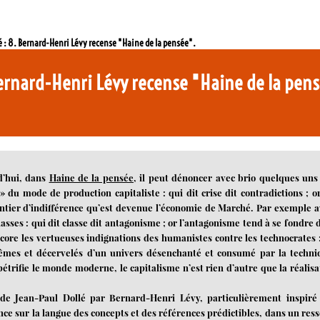
: 8. Bernard-Henri Lévy recense "Haine de la pensée".
ernard-Henri Lévy recense "Haine de la pen
d’hui, dans
Haine de la pensée
, il peut dénoncer avec brio quelques uns
 du mode de production capitaliste : qui dit crise dit contradictions ; or
antier d’indifférence qu’est devenue l’économie de Marché. Par exemple a
classes : qui dit classe dit antagonisme ; or l’antagonisme tend à se fondre 
ore les vertueuses indignations des humanistes contre les technocrates :
blêmes et décervelés d’un univers désenchanté et consumé par la techni
pétrifie le monde moderne, le capitalisme n’est rien d’autre que la réalisa
de Jean-Paul Dollé par Bernard-Henri Lévy, particulièrement inspiré
ce sur la langue des concepts et des références prédictibles, dans un ress