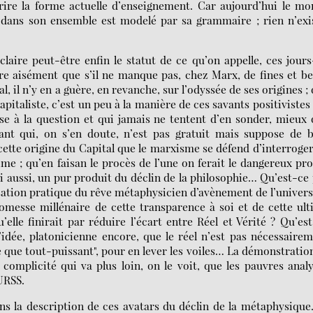
rire la forme actuelle d’enseignement. Car aujourd’hui le m
al dans son ensemble est modelé par sa grammaire ; rien n’exi
laire peut-être enfin le statut de ce qu’on appelle, ces jours
re aisément que s’il ne manque pas, chez Marx, de fines et be
il n’y en a guère, en revanche, sur l’odyssée de ses origines ;
pitaliste, c’est un peu à la manière de ces savants positivistes
se à la question et qui jamais ne tentent d’en sonder, mieux
istant qui, on s’en doute, n’est pas gratuit mais suppose de 
 cette origine du Capital que le marxisme se défend d’interroger
me ; qu’en faisan le procès de l’une on ferait le dangereux pr
lui aussi, un pur produit du déclin de la philosophie… Qu’est-ce
isation pratique du rêve métaphysicien d’avènement de l’univers
omesse millénaire de cette transparence à soi et de cette ul
elle finirait par réduire l’écart entre Réel et Vérité ? Qu’es
idée, platonicienne encore, que le réel n’est pas nécessaire
ce que tout-puissant", pour en lever les voiles… La démonstratio
e complicité qui va plus loin, on le voit, que les pauvres anal
URSS.
ans la description de ces avatars du déclin de la métaphysique