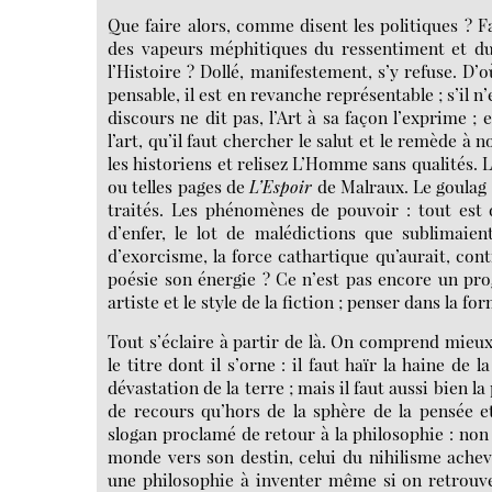
Que faire alors, comme disent les politiques ? Fa
des vapeurs méphitiques du ressentiment et du 
l’Histoire ? Dollé, manifestement, s’y refuse. D’
pensable, il est en revanche représentable ; s’il n’
discours ne dit pas, l’Art à sa façon l’exprime ;
l’art, qu’il faut chercher le salut et le remède à
les historiens et relisez L’Homme sans qualités. 
ou telles pages de
L’Espoir
de Malraux. Le goulag 
traités. Les phénomènes de pouvoir : tout est d
d’enfer, le lot de malédictions que sublimaien
d’exorcisme, la force cathartique qu’aurait, cont
poésie son énergie ? Ce n’est pas encore un pro
artiste et le style de la fiction ; penser dans la 
Tout s’éclaire à partir de là. On comprend mieux,
le titre dont il s’orne : il faut haïr la haine de l
dévastation de la terre ; mais il faut aussi bien la
de recours qu’hors de la sphère de la pensée 
slogan proclamé de retour à la philosophie : non 
monde vers son destin, celui du nihilisme ache
une philosophie à inventer même si on retrouve 