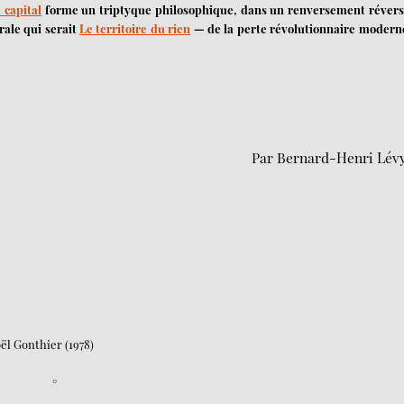
 capital
forme un triptyque philosophique, dans un renversement révers
trale qui serait
Le territoire du rien
— de la perte révolutionnaire modern
Par Bernard-Henri Lév
ël Gonthier (1978)
°