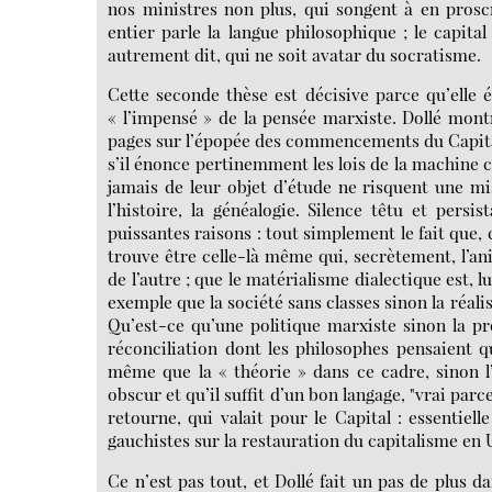
nos ministres non plus, qui songent à en prosc
entier parle la langue philosophique ; le capit
autrement dit, qui ne soit avatar du socratisme.
Cette seconde thèse est décisive parce qu’elle éc
« l’impensé » de la pensée marxiste. Dollé mont
pages sur l’épopée des commencements du Capital, 
s’il énonce pertinemment les lois de la machine ca
jamais de leur objet d’étude ne risquent une mi
l’histoire, la généalogie. Silence têtu et pers
puissantes raisons : tout simplement le fait que,
trouve être celle-là même qui, secrètement, l’ani
de l’autre ; que le matérialisme dialectique est, 
exemple que la société sans classes sinon la réal
Qu’est-ce qu’une politique marxiste sinon la pr
réconciliation dont les philosophes pensaient qu’
même que la « théorie » dans ce cadre, sinon l’
obscur et qu’il suffit d’un bon langage, "vrai par
retourne, qui valait pour le Capital : essentiell
gauchistes sur la restauration du capitalisme en 
Ce n’est pas tout, et Dollé fait un pas de plus d