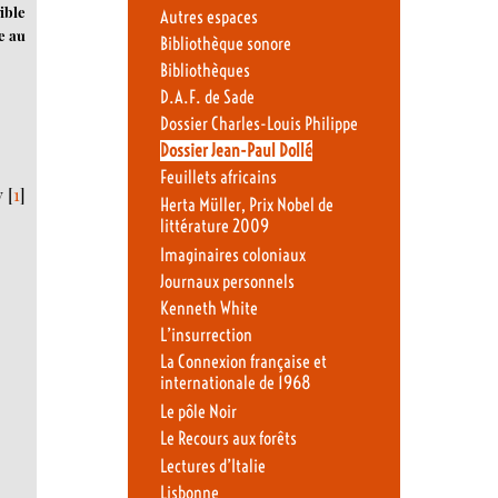
ible
Autres espaces
e au
Bibliothèque sonore
Bibliothèques
D.A.F. de Sade
Dossier Charles-Louis Philippe
Dossier Jean-Paul Dollé
Feuillets africains
y
[
1
]
Herta Müller, Prix Nobel de
littérature 2009
Imaginaires coloniaux
Journaux personnels
Kenneth White
L’insurrection
La Connexion française et
internationale de 1968
Le pôle Noir
Le Recours aux forêts
Lectures d’Italie
Lisbonne