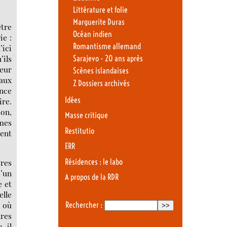
Littérature et folie
Marguerite Duras
tre
Océan indien
ie :
Romantisme allemand
’ici
ils
Sarajevo - 20 ans après
leur
Scènes islandaises
 aux
Z Dossiers archivés
nce
Idées
ire.
ion,
Masse critique
èmes
Restitutio
nent
ERR
Résidences : le labo
vres
u’un
A propos de la RDR
e et
elle
, où
Rechercher :
ures
e
, il