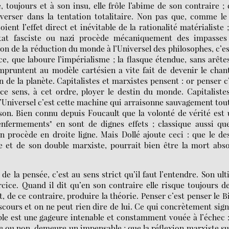
, toujours et à son insu, elle frôle l’abime de son contraire ;
 verser dans la tentation totalitaire. Non pas que, comme le
nt l’effet direct et inévitable de la rationalité matérialiste ;
État fasciste ou nazi procède mécaniquement des impasses
zon de la réduction du monde à l’Universel des philosophes, c’es
e, que laboure l’impérialisme ; la flasque étendue, sans arête
mpruntent au modèle cartésien a vite fait de devenir le chan
 de la planète. Capitalistes et marxistes pensent : or penser c
ce sens, à cet ordre, ployer le destin du monde. Capitaliste
 l’Universel c’est cette machine qui arraisonne sauvagement tou
aison. Bien connu depuis Foucault que la volonté de vérité est
nfermements" en sont de dignes effets ; classique aussi qu
n procède en droite ligne. Mais Dollé ajoute ceci : que le de
e et de son double marxiste, pourrait bien être la mort abs
de la pensée, c’est au sens strict qu’il faut l’entendre. Son ul
cice. Quand il dit qu’en son contraire elle risque toujours d
, de ce contraire, produire la théorie. Penser c’est penser le B
iscours et on ne peut rien dire de lui. Ce qui concrètement sign
ple est une gageure intenable et constamment vouée à l’échec 
lle ou non, demeure un impensable ; que la réflexion marxiste su