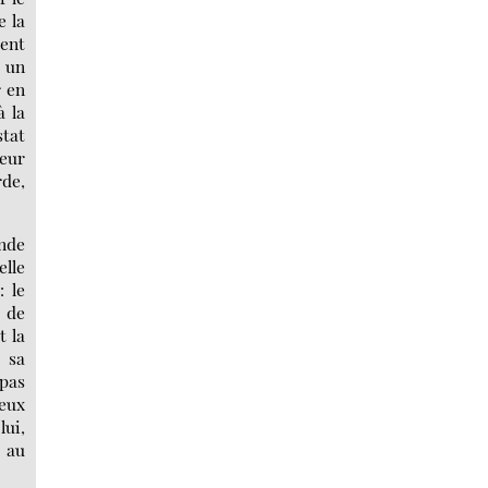
e la
ment
s un
r en
à la
stat
eur
rde,
ande
elle
: le
e de
t la
e sa
 pas
ceux
lui,
e au