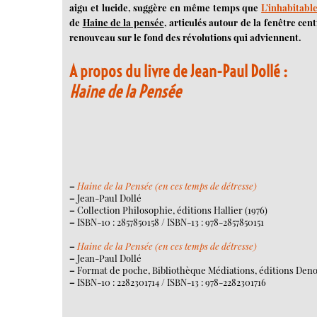
aigu et lucide, suggère en même temps que
L’inhabitable
de
Haine de la pensée
, articulés autour de la fenêtre cen
renouveau sur le fond des révolutions qui adviennent.
A propos du livre de Jean-Paul Dollé :
Haine de la Pensée
–
Haine de la Pensée (en ces temps de détresse)
–
Jean-Paul Dollé
–
Collection Philosophie, éditions Hallier (1976)
–
ISBN-10 : 2857850158 / ISBN-13 : 978-2857850151
–
Haine de la Pensée (en ces temps de détresse)
–
Jean-Paul Dollé
–
Format de poche, Bibliothèque Médiations, éditions Deno
–
ISBN-10 : 2282301714 / ISBN-13 : 978-2282301716