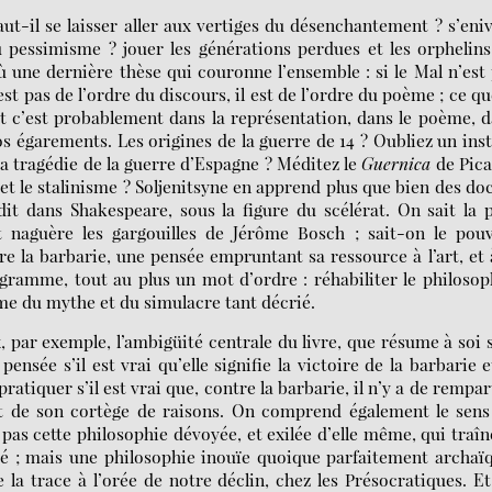
ut-il se laisser aller aux vertiges du désenchantement ? s’eni
pessimisme ? jouer les générations perdues et les orphelin
où une dernière thèse qui couronne l’ensemble : si le Mal n’est
est pas de l’ordre du discours, il est de l’ordre du poème ; ce qu
 et c’est probablement dans la représentation, dans le poème, 
 nos égarements. Les origines de la guerre de 14 ? Oubliez un ins
La tragédie de la guerre d’Espagne ? Méditez le
Guernica
de Pica
et le stalinisme ? Soljenitsyne en apprend plus que bien des do
it dans Shakespeare, sous la figure du scélérat. On sait la 
t naguère les gargouilles de Jérôme Bosch ; sait-on le pou
re la barbarie, une pensée empruntant sa ressource à l’art, et 
gramme, tout au plus un mot d’ordre : réhabiliter le philoso
forme du mythe et du simulacre tant décrié.
 par exemple, l’ambigüité centrale du livre, que résume à soi 
a pensée s’il est vrai qu’elle signifie la victoire de la barbarie e
 pratiquer s’il est vrai que, contre la barbarie, il n’y a de rempar
et de son cortège de raisons. On comprend également le sens
pas cette philosophie dévoyée, et exilée d’elle même, qui traîn
vé ; mais une philosophie inouïe quoique parfaitement archaï
la trace à l’orée de notre déclin, chez les Présocratiques. E