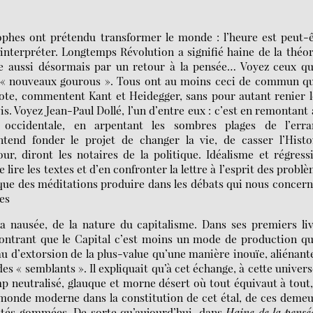
phes ont prétendu transformer le monde : l’heure est peut-ê
interpréter. Longtemps Révolution a signifié haine de la théor
le aussi désormais par un retour à la pensée… Voyez ceux qu
 « nouveaux gourous ». Tous ont au moins ceci de commun qu’
stote, commentent Kant et Heidegger, sans pour autant renier 
ois. Voyez Jean-Paul Dollé, l’un d’entre eux : c’est en remontant
 occidentale, en arpentant les sombres plages de l’erra
ntend fonder le projet de changer la vie, de casser l’Histo
our, diront les notaires de la politique. Idéalisme et régress
lire les textes et d’en confronter la lettre à l’esprit des probl
aïque des méditations produire dans les débats qui nous concer
res
la nausée, de la nature du capitalisme. Dans ses premiers li
 montrant que le Capital c’est moins un mode de production q
 d’extorsion de la plus-value qu’une manière inouïe, aliénant
es « semblants ». Il expliquait qu’à cet échange, à cette univers
p neutralisé, glauque et morne désert où tout équivaut à tout
du monde moderne dans la constitution de cet étal, de ces deme
arités gommées. De sorte qu’aujourd’hui, dans
Haine de la pensé