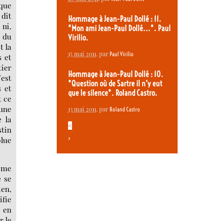
 que
 dit
Hommage à Jean-Paul Dollé : 11.
 ni,
"Mon ami Jean-Paul Dollé...". Paul
 du
Virilio.
t la
15 mai 2011
, par
Paul Virilio
s et
tier
Hommage à Jean-Paul Dollé : 10.
’est
"Question où de Sartre il n’y eut
s et
que le silence". Roland Castro.
t ce
 une
13 mai 2011
, par
Roland Castro
e la
<
stin
>
olue
time
e se
ien,
ifie
: en
r le