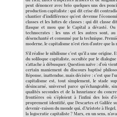
peut dénoncer avec brio quelques uns des ponci
production capitaliste : qui dit crise dit contrad
chantier d’indifférence qu’est devenue l’économi
classes et les luttes de classes : qui dit classe
flasque et mou que le Capital a dévasté. Ou 
technocrates : les uns et les autres sont, au
désenchanté et consumé par la technique. Première
moderne, le capitalisme n’est rien d’autre que la 
S’il réalise le nihilisme c’est qu’il a une origine
du soliloque capitaliste, occultée par le dialogue
s’attache à débusquer. Question naïve : d’où vien
certain maniement du discours baptisé philosop
Réponse, inattendue, mais décisive : c’est que l’un
capitalisme est, tout simplement, le stade su
désincarné, universel parce qu’échangeable, sin
qualités secondes et de la luxuriance du concr
frontières où s’éploient à l’infini des lois d’
proprement identifié, que Descartes et Galilée su
devenir-raison du monde qui, d’Aristote à Hegel,
la logocratie capitaliste ? Marx, en un sens, n’ava