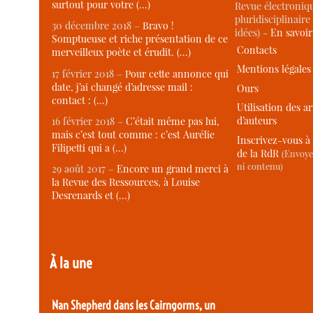
surtout pour votre (…)
Revue électroniqu
pluridisciplinaire 
30 décembre 2018 –
Bravo !
idées) -
En savoi
Somptueuse et riche présentation de ce
Contacts
merveilleux poète et érudit. (…)
Mentions légales
17 février 2018 –
Pour cette annonce qui
date, j’ai changé d’adresse mail :
Ours
contact : (…)
Utilisation des ar
d’auteurs
16 février 2018 –
C’était même pas lui,
mais c’est tout comme : c’est Aurélie
Inscrivez-vous à 
Filipetti qui a (…)
de la RdR
(Envoye
ni contenu)
29 août 2017 –
Encore un grand merci à
la Revue des Ressources, à Louise
Desrenards et (…)
À la une
Nan Shepherd dans les Cairngorms, un