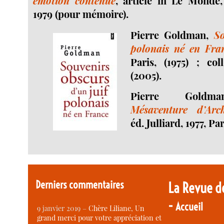
émotion contenue
, article in Le Monde
1979 (pour mémoire).
Pierre Goldman,
So
polonais né en Fra
Paris, (1975) ; col
(2005).
Pierre Gold
Mésaventure d’Arc
éd. Julliard, 1977, Par
Derniers commentaires
La Revue d
-
Accueil
9 janvier 2019 –
Chère Liliane, Un
grand merci pour votre appréciation et