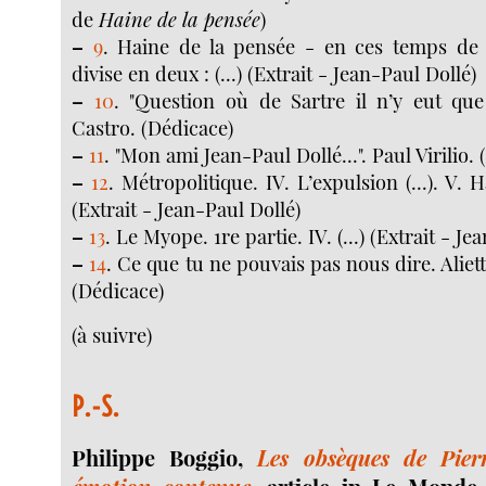
de
Haine de la pensée
)
–
9
. Haine de la pensée - en ces temps de 
divise en deux : (...) (Extrait - Jean-Paul Dollé)
–
10
. "Question où de Sartre il n’y eut que 
Castro. (Dédicace)
–
11
. "Mon ami Jean-Paul Dollé...". Paul Virilio.
–
12
. Métropolitique. IV. L’expulsion (...). V. Ha
(Extrait - Jean-Paul Dollé)
–
13
. Le Myope. 1re partie. IV. (...) (Extrait - Je
–
14
. Ce que tu ne pouvais pas nous dire. Alie
(Dédicace)
(à suivre)
P.-S.
Philippe Boggio,
Les obsèques de Pie