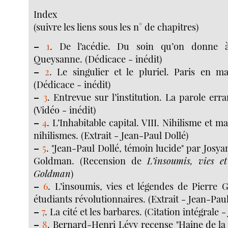
Index
(suivre les liens sous les n° de chapitres)
–
1
. De l’acédie. Du soin qu’on donne
Queysanne. (Dédicace - inédit)
–
2
. Le singulier et le pluriel. Paris en ma
(Dédicace - inédit)
–
3
. Entrevue sur l’institution. La parole err
(Vidéo - inédit)
–
4
. L’Inhabitable capital. VIII. Nihilisme et m
nihilismes. (Extrait - Jean-Paul Dollé)
–
5
. "Jean-Paul Dollé, témoin lucide" par Josya
Goldman. (Recension de
L’insoumis, vies e
Goldman
)
–
6
. L’insoumis, vies et légendes de Pierre Go
étudiants révolutionnaires. (Extrait - Jean-Paul
–
7
. La cité et les barbares. (Citation intégrale 
–
8
. Bernard-Henri Lévy recense "Haine de la