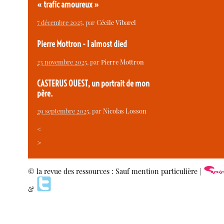
« trafic amoureux »
7 décembre 2025
, par
Cécile Vibarel
Pierre Mottron - I almost died
23 novembre 2025
, par
Pierre Mottron
CASTERUS OUEST, un portrait de mon
père.
29 septembre 2025
, par
Nicolas Losson
<
>
© la revue des ressources : Sauf mention particulière |
&