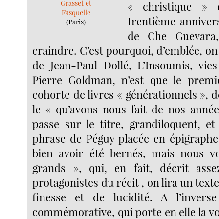
Grasset et
« christique » 
Fasquelle
trentième anniver
(Paris)
de Che Guevara,
craindre. C’est pourquoi, d’emblée, on s
de Jean-Paul Dollé, L’Insoumis, vie
Pierre Goldman, n’est que le premi
cohorte de livres « générationnels », dé
le « qu’avons nous fait de nos années
passe sur le titre, grandiloquent, et
phrase de Péguy placée en épigraphe
bien avoir été bernés, mais nous vo
grands », qui, en fait, décrit asse
protagonistes du récit , on lira un tex
finesse et de lucidité. A l’invers
commémorative, qui porte en elle la v