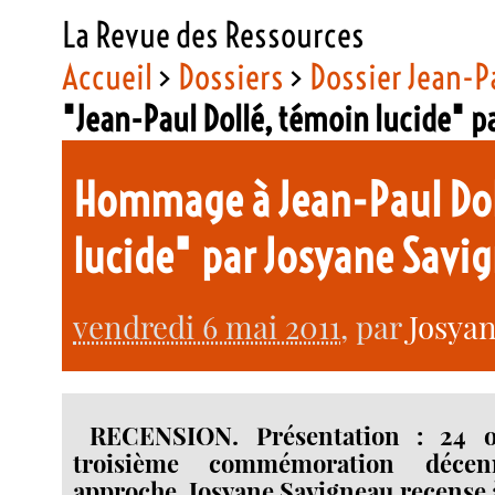
La Revue des Ressources
Accueil
>
Dossiers
>
Dossier Jean-P
"Jean-Paul Dollé, témoin lucide" 
Hommage à Jean-Paul Doll
lucide" par Josyane Savi
vendredi 6 mai 2011
, par
Josya
RECENSION. Présentation : 24 oc
troisième commémoration déce
approche, Josyane Savigneau recense à