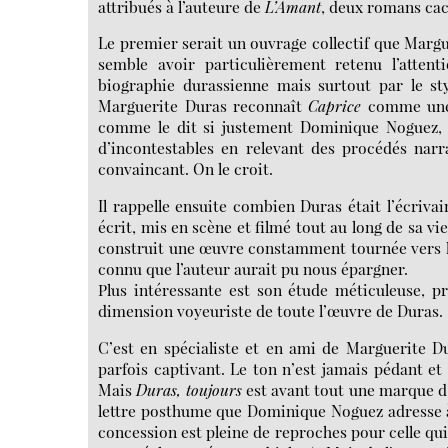
attribués à l’auteure de
L’Amant
, deux romans cac
Le premier serait un ouvrage collectif que Margu
semble avoir particulièrement retenu l’atten
biographie durassienne mais surtout par le sty
Marguerite Duras reconnaît
Caprice
comme une œ
comme le dit si justement Dominique Noguez, un
d’incontestables en relevant des procédés narrat
convaincant. On le croit.
Il rappelle ensuite combien Duras était l’écrivain
écrit, mis en scène et filmé tout au long de sa 
construit une œuvre constamment tournée vers l’a
connu que l’auteur aurait pu nous épargner.
Plus intéressante est son étude méticuleuse, p
dimension voyeuriste de toute l’œuvre de Duras.
C’est en spécialiste et en ami de Marguerite D
parfois captivant. Le ton n’est jamais pédant et 
Mais
Duras, toujours
est avant tout une marque d’
lettre posthume que Dominique Noguez adresse à M
concession est pleine de reproches pour celle qui