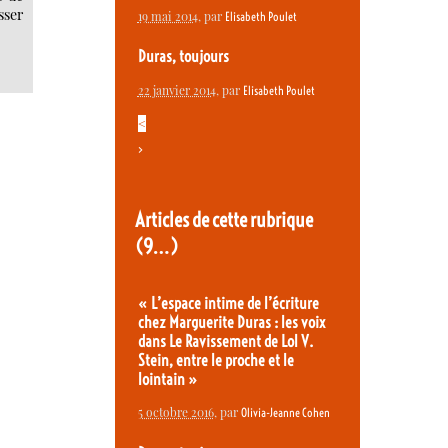
sser
19 mai 2014
, par
Elisabeth Poulet
Duras, toujours
22 janvier 2014
, par
Elisabeth Poulet
<
>
Articles de cette rubrique
(9…)
« L’espace intime de l’écriture
chez Marguerite Duras : les voix
dans Le Ravissement de Lol V.
Stein, entre le proche et le
lointain »
5 octobre 2016
, par
Olivia-Jeanne Cohen