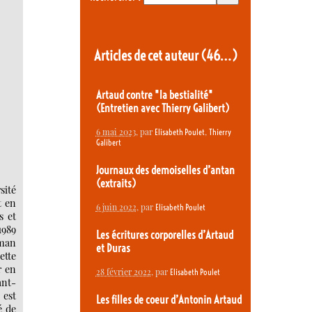
Articles de cet auteur
(46…)
Artaud contre "la bestialité"
(Entretien avec Thierry Galibert)
6 mai 2023
, par
,
Elisabeth Poulet
Thierry
Galibert
Journaux des demoiselles d’antan
(extraits)
sité
t en
6 juin 2022
, par
Elisabeth Poulet
s et
1989
Les écritures corporelles d’Artaud
oman
et Duras
ette
r en
28 février 2022
, par
Elisabeth Poulet
ant-
 est
Les filles de coeur d’Antonin Artaud
é de