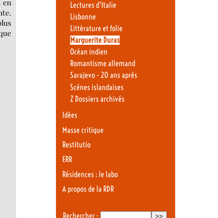
i en
Lectures d’Italie
nte.
Lisbonne
lus
Littérature et folie
que
Marguerite Duras
Océan indien
Romantisme allemand
Sarajevo - 20 ans après
Scènes islandaises
Z Dossiers archivés
Idées
Masse critique
Restitutio
ERR
Résidences : le labo
A propos de la RDR
Rechercher :