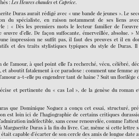
hés :
Les Heures chaudes
et
Caprice
.
erite Duras aurait rédigé avec « une bande de jeunes ». Le se
tion du spécialiste, en raison notamment de ses liens avec
le : « Dès les premiers mots le lecteur familier de l’œuvr
uvre d’elle. De façon suffocante, émerveillée, absolue. » M
e impression ne suffit pas, il faut des preuves et il en d
ifs et des traits stylistiques typiques du style de Duras. Il
 de l’amour, à quel point elle l’a recherché, vécu, célébré, déc
vie, et aboutit fatalement à ce paradoxe : comment une femme a
mour a-t-elle pu engendrer tant de haine ? Suit un florilège 
récise et pertinente du « cas Lol », de la genèse du roman e
uras que Dominique Noguez a conçu cet essai, structuré, pré
on est loin ici de l’hagiographie de certains critiques durassi
admiration indéfectible, sans cesse renouvelée, comme l’attest
arguerite Duras à la fin du livre. Car, même si cette lettre 
 était capable d’écarter de son cercle des amis de longue date 