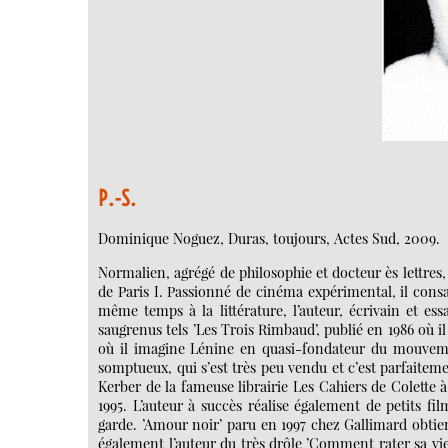
P.-S.
Dominique Noguez, Duras, toujours, Actes Sud, 2009.
Normalien, agrégé de philosophie et docteur ès lettres
de Paris I. Passionné de cinéma expérimental, il con
même temps à la littérature, l’auteur, écrivain et ess
saugrenus tels ’Les Trois Rimbaud’, publié en 1986 où i
où il imagine Lénine en quasi-fondateur du mouveme
somptueux, qui s’est très peu vendu et c’est parfaitem
Kerber de la fameuse librairie Les Cahiers de Colette 
1995. L’auteur à succès réalise également de petits f
garde. ’Amour noir’ paru en 1997 chez Gallimard obtie
également l’auteur du très drôle ’Comment rater sa vie