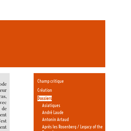
Champ critique
iode
leur
Création
as,
Dossiers
avec
Asiatiques
u de
André Laude
ment
Antonin Artaud
’est
ent
Après les Rosenberg / Legacy of the