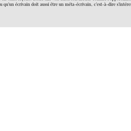
u qu’un écrivain doit aussi être un méta-écrivain, c’est-à-dire s’intére