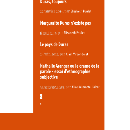
Duras, toujours
22 janvier 2014
, par
Elisabeth Poulet
Marguerite Duras n’existe pas
6 mai 2013
, par
Elisabeth Poulet
Le pays de Duras
24 juin 2012
, par
Alain Vircondelet
Nathalie Granger ou le drame de la
parole - essai d’ethnographie
subjective
14 octobre 2010
, par
Alice Delmotte-Halter
<
>