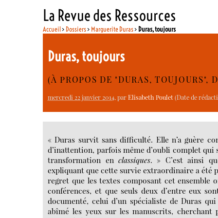
La Revue des Ressources
Accueil
>
Dossiers
>
Marguerite Duras
>
Duras, toujours
Duras, toujours
(À PROPOS DE "DURAS, TOUJOURS",
mercredi 22 janvier 2014
, par
Elisabeth Poulet
(Date de rédact
« Duras survit sans difficulté. Elle n’a guère c
d’inattention, parfois même d’oubli complet qui s
transformation en
classiques
. » C’est ainsi q
expliquant que cette survie extraordinaire a été p
regret que les textes composant cet ensemble on
conférences, et que seuls deux d’entre eux sont
documenté, celui d’un spécialiste de Duras qui 
abîmé les yeux sur les manuscrits, cherchant 