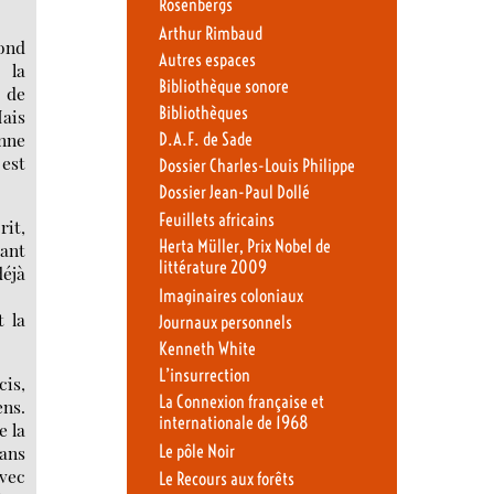
Rosenbergs
Arthur Rimbaud
cond
Autres espaces
 la
Bibliothèque sonore
e de
Bibliothèques
ais
onne
D.A.F. de Sade
 est
Dossier Charles-Louis Philippe
Dossier Jean-Paul Dollé
Feuillets africains
rit,
Herta Müller, Prix Nobel de
yant
littérature 2009
déjà
Imaginaires coloniaux
t la
Journaux personnels
Kenneth White
L’insurrection
cis,
La Connexion française et
ens.
internationale de 1968
e la
sans
Le pôle Noir
avec
Le Recours aux forêts