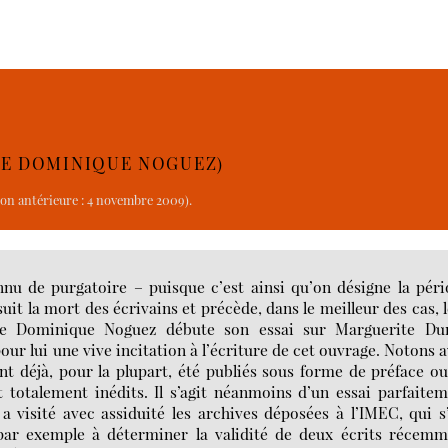
 DE DOMINIQUE NOGUEZ)
ion antérieure : 4 novembre 2009).
onnu de purgatoire – puisque c’est ainsi qu’on désigne la pér
uit la mort des écrivains et précède, dans le meilleur des cas, 
ue Dominique Noguez débute son essai sur Marguerite Dur
our lui une vive incitation à l’écriture de cet ouvrage. Notons 
t déjà, pour la plupart, été publiés sous forme de préface o
 totalement inédits. Il s’agit néanmoins d’un essai parfaite
a visité avec assiduité les archives déposées à l’IMEC, qui s
par exemple à déterminer la validité de deux écrits récemm