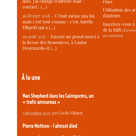
date, j’ai changé d’adresse mail :
Ours
contact : (…)
Utilisation des ar
d’auteurs
16 février 2018 –
C’était même pas lui,
mais c’est tout comme : c’est Aurélie
Inscrivez-vous à 
Filipetti qui a (…)
de la RdR
(Envoye
ni contenu)
29 août 2017 –
Encore un grand merci à
la Revue des Ressources, à Louise
Desrenards et (…)
À la une
Nan Shepherd dans les Cairngorms, un
« trafic amoureux »
7 décembre 2025
, par
Cécile Vibarel
Pierre Mottron - I almost died