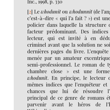
Inc., 1998, p. 330
[
2
]
Le
whodunit
ou
whodunnit
(de l’an
c’est-à-dire « qui l’a fait ? ») est 
policier dans laquelle la structure 
facteur prédominant. Des indices
lecteur, qui est invité à en dédu
criminel avant que la solution ne soi
dernières pages du livre. L’enquêt
menée par un amateur excentrique
semi-professionnel. Le roman de t
chambre close » est une forme 
whodunit
. En principe, le lecteur 
mêmes indices que l’enquêteur e
chances que lui de résoudre l’é
principal de ce genre de romans é
parvenir avant le héros de l’hi