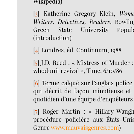
Wikipedia)
[
3
]
Katherine Gregory Klein,
Wome
Writers, Detectives, Readers
, Bowli
Green State University Popul
(introduction)
[
4
]
Londres, éd. Continuum, 1988
[
5
]
J.D. Reed : « Mistress of Murder 
whodunit revival », Time, 6/10/86
[
6
]
Terme calqué sur l’anglais police 
qui décrit de façon minutieuse et r
quotidien d’une équipe d’enquêteurs 
[
7
]
Roger Martin : « Hillary Waug
procédure policière aux États-Uni
Genre
www.mauvaisgenres.com
)