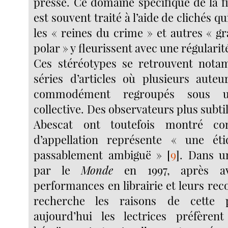
presse. Ce domaine spécifique de la fi
est souvent traité à l’aide de clichés qui
les « reines du crime » et autres « 
polar » y fleurissent avec une régulari
Ces stéréotypes se retrouvent not
séries d’articles où plusieurs aute
commodément regroupés sous un
collective. Des observateurs plus sub
Abescat ont toutefois montré c
d’appellation représente « une étiq
passablement ambiguë »
[
9
]
. Dans u
par le
Monde
en 1997, après avo
performances en librairie et leurs reco
recherche les raisons de cette p
aujourd’hui les lectrices préfèrent