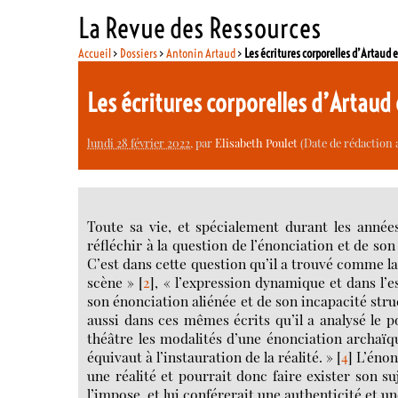
La Revue des Ressources
Accueil
>
Dossiers
>
Antonin Artaud
>
Les écritures corporelles d’Artaud 
Les écritures corporelles d’Artaud
lundi 28 février 2022
, par
Elisabeth Poulet
(Date de rédaction a
Toute sa vie, et spécialement durant les année
réfléchir à la question de l’énonciation et de son
C’est dans cette question qu’il a trouvé comme la
scène »
[
2
]
, « l’expression dynamique et dans l’e
son énonciation aliénée et de son incapacité str
aussi dans ces mêmes écrits qu’il a analysé le po
théâtre les modalités d’une énonciation archaïq
équivaut à l’instauration de la réalité. »
[
4
]
L’énonc
une réalité et pourrait donc faire exister son suj
l’impose, et lui conférerait une authenticité et u