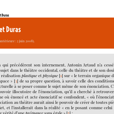
et Duras
 et Duras
ntérieure : 2 juin 2008).
s qui précédèrent son internement, Antonin Artaud n’a cess
 sujet dans le théâtre occidental, celle du théâtre et de son dou
 réalisation
plastique
et
physique
[
1
]
sur « le terrain organique d
space »
[
3
]
de sa propre question, à savoir celle des condition
ucturelle à se poser comme le sujet même de son énonciation. C
uvoir illocutoire de l’énonciation, qu’il a cherché à retrouve
ue où énoncé et acte énonciatif se confondent, « où l’énoncia
iation au théâtre aurait ainsi le pouvoir de créer de toutes pi
et, et l’installerait dans la réalité « en le posant comme celui
ne vérité d’une
prégnance
sans égale »
[
5
]
: