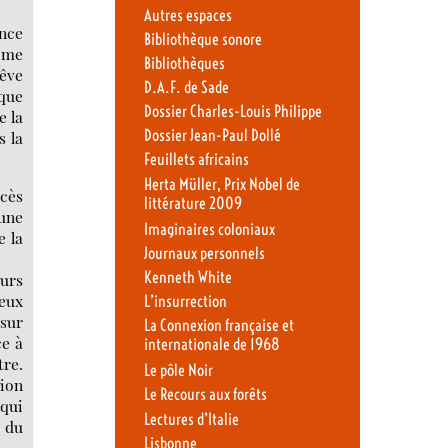
Autres espaces
ance
Bibliothèque sonore
e me
Bibliothèques
rêve
D.A.F. de Sade
lque
Dossier Charles-Louis Philippe
e la
Dossier Jean-Paul Dollé
s la
Feuillets africains
Herta Müller, Prix Nobel de
ocès
littérature 2009
 une
Imaginaires coloniaux
e la
Journaux personnels
Kenneth White
eurs
deux
L’insurrection
 sur
La Connexion française et
ce à
internationale de 1968
tre.
Le pôle Noir
tion
Le Recours aux forêts
 qui
Lectures d’Italie
n du
Lisbonne