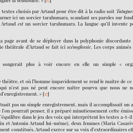
ner la sensibilité. »
[
15
]
textes choisis par Artaud pour être dit à la radio soit
Tutuguri
carner ici un sorcier tarahumara, scandant ses paroles sur fon
, Artaud
est
un sorcier tarahumara. La langue qu’il invente p
ur la page avant de se déployer dans la polyphonie discordante
ie théâtrale d’Artaud se fait ici
scénoglossie
. Les corps animés
ne songerait plus à voir encore en elle un simple « org
r le théâtre, et où l’homme impavidement se rend le maître de ce
ce qui n’est pas né peut encore naître pourvu que nous ne n
d’enregistrement. »
[
17
]
ctuait pas un simple enregistrement, mais il accomplissait un 
l’on pourrait penser, il a préparé minutieusement cette émis
’équilibre dans le jeu des voix qui interprètent les textes a-t-il
in et Antonin Artaud lui-même), deux femmes (Maria Casarès
ment constitués, Artaud exerce sur sa voix d’extraordinaires ef