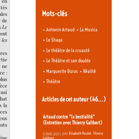
e en
ités
Mots-clés
ales
r de
s
Le
•
•
Antonin Artaud
La Musica
sont
•
 les
Le Shaga
•
Le théâtre de la cruauté
tres
tie
•
Le Théâtre et son double
r ne
•
•
Marguerite Duras
Réalité
ce :
plus
•
Théâtre
ièce
insi
chat
Articles de cet auteur
(46…)
s la
nces
Artaud contre "la bestialité"
deux
(Entretien avec Thierry Galibert)
ents
6 mai 2023
, par
,
Elisabeth Poulet
Thierry
sine
Galibert