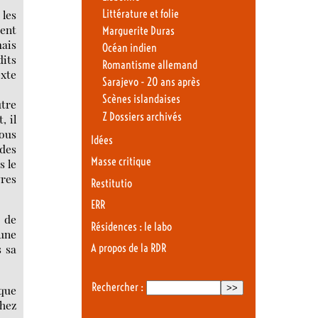
 les
Littérature et folie
ment
Marguerite Duras
mais
Océan indien
dits
Romantisme allemand
exte
Sarajevo - 20 ans après
Scènes islandaises
utre
Z Dossiers archivés
, il
Nous
Idées
des
Masse critique
s le
vres
Restitutio
ERR
s de
Résidences : le labo
 une
A propos de la RDR
s sa
Rechercher :
 que
chez