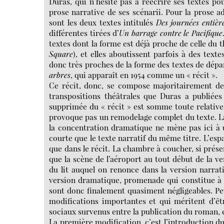
Duras, qui n’hésite pas à réécrire ses textes pou
prose narrative de ses scénarii. Pour la prose ad
sont les deux textes intitulés
Des journées entièr
différentes tirées d’
Un barrage contre le Pacifique
textes dont la forme est déjà proche de celle du
Square
), et elles aboutissent parfois à des tex
donc très proches de la forme des textes de dép
arbres
, qui apparaît en 1954 comme un « récit ».
Ce récit, donc, se compose majoritairement de 
transpositions théâtrales que Duras a publiée
supprimée du « récit » est somme toute relative
provoque pas un remodelage complet du texte. La 
la concentration dramatique ne mène pas ici à un
courte que le texte narratif du même titre. L’espa
que dans le récit. La chambre à coucher, si présen
que la scène de l’aéroport au tout début de la ver
du lit auquel on renonce dans la version narra
version dramatique, promenade qui constitue à el
sont donc finalement quasiment négligeables. Peu
modifications importantes et qui méritent d’êt
sociaux survenus entre la publication du roman, en
La première modification, c’est l’introduction du