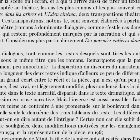
r la scène ou l’écran, et à qui il arrive aussi de tirer un text
aptée au théâtre, les cas les plus connus et les plus souvent c
es dans les arbres
et
L’Eden cinéma
, deux transpositions théâtr
. Ces transpositions, notons-le, sont souvent élaborées à parti
 théâtre (romans à dominante dialoguée, comme c’est le cas dan
tes qui restent profondément marqués par la narration et qui 
art. Considérons plus particulièrement
Des
journées entières dans
dialogues, tout comme les textes desquels sont tirés les au
s sous le même titre que les romans. Remarquons que la par
ment peu importante : la disparition du discours du narrateu
longueur des deux textes indique d’ailleurs ce peu de différen
 grand écart entre le récit et la pièce, qui n’est qu’un peu 
ce, il est vrai, est légèrement modifié, plus condensé dans la p
te dans le texte narratif, disparaît dans le texte dramatique, a
sion en prose narrative. Mais l’inverse est aussi possible : l’a
tive mène au contraire à une promenade sur le boulevard dan
le seule le deuxième des trois tableaux du texte. Les différe
t-on en dire autant de l’intrigue ? Certes non car elle subit 
re soulignées, deux modifications motivées par les changem
 1954, et la représentation de la pièce, en 1965.
 personnage de Mimi, la fille de la mère qui est restée dans l’u