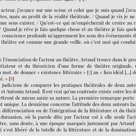
acteur, j’avance sur une scène et celui que je suis quand j’av
rtes, mais au profit de la réalité théâtrale. / Quand je vis je n
e me sens exister. / Qu’est-ce qui m’empêcherait de croire au 
 / Quand je rêve je fais quelque chose et au théâtre je fais que
a conscience profonde m’apprennent les sens des événements d
le théâtre est comme une grande veille, où c’est moi qui condui
e l’énonciation de l’acteur au théâtre, Artaud trouve dans le pr
nitiateur et du théoricien d’une forme de théâtre originale,
 mot, de donner « existence littéraire »
[
7
]
au « lieu idéal [...] d
é. »
[
8
]
 judicieux de comparer les pratiques théâtrales de deux aut
 Antonin Artaud. Il est vrai qu’un contraste existe entre les 
ttront de mieux saisir sa nature. La première remarque porte
st unique. La deuxième concerne l’attitude des deux auteurs fa
 différenciation ou de l’intégration de la littérature et du théâ
assien, où la parole dite par l’acteur est à elle seule l’ac
âtre, sans doute, à une époque marquée justement par Artaud
 s’est libéré de la tutelle de la littérature et de la dominatio