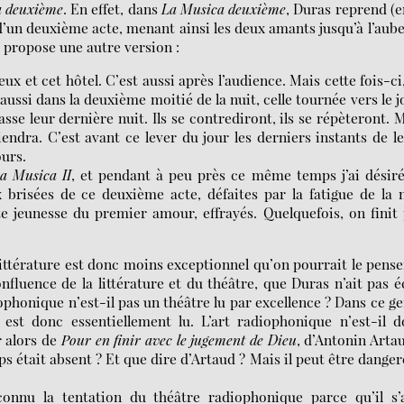
a deuxième
. En effet, dans
La Musica deuxième
, Duras reprend (e
 d’un deuxième acte, menant ainsi les deux amants jusqu’à l’aube
s propose une autre version :
ux et cet hôtel. C’est aussi après l’audience. Mais cette fois-ci,
 aussi dans la deuxième moitié de la nuit, celle tournée vers le j
e leur dernière nuit. Ils se contrediront, ils se répèteront. 
rviendra. C’est avant ce lever du jour les derniers instants de l
ours.
a Musica II
, et pendant à peu près ce même temps j’ai désir
 brisées de ce deuxième acte, défaites par la fatigue de la 
te jeunesse du premier amour, effrayés. Quelquefois, on finit
ittérature est donc moins exceptionnel qu’on pourrait le penser
fluence de la littérature et du théâtre, que Duras n’ait pas é
diophonique n’est-il pas un théâtre lu par excellence ? Dans ce g
e est donc essentiellement lu. L’art radiophonique n’est-il 
r alors de
Pour en finir avec le
jugement de Dieu
, d’Antonin Arta
ps était absent ? Et que dire d’Artaud ? Mais il peut être dange
onnu la tentation du théâtre radiophonique parce qu’il s’a