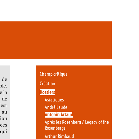
Champ critique
é de
Création
ble.
e la
Dossiers
s de
Asiatiques
’est
André Laude
r au
Antonin Artaud
tion
Après les Rosenberg / Legacy of the
èces
Rosenbergs
 qui
Arthur Rimbaud