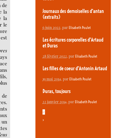
n de
e la
Journaux des demoiselles d’antan
(extraits)
e la
r le
6 juin 2022
, par
Elisabeth Poulet
core
 est
Les écritures corporelles d’Artaud
et Duras
bres
28 février 2022
, par
ays
Elisabeth Poulet
lace
Les filles de coeur d’Antonin Artaud
dans
ils,
19 mai 2014
, par
Elisabeth Poulet
plus
Duras, toujours
s de
res.
22 janvier 2014
, par
Elisabeth Poulet
ents
<
aux
>
t un
xtes
leus