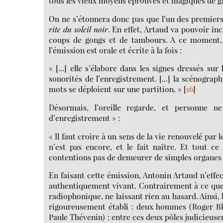
tous les vieux moyens éprouvés et magiques de gag
On ne s’étonnera donc pas que l’un des premiers 
rite du soleil noir
. En effet, Artaud va pouvoir in
coups de gongs et de tambours. A ce moment
l’émission est orale et écrite à la fois :
« [...] elle s’élabore dans les signes dressés s
sonorités de l’enregistrement. [...] la scénograph
mots se déploient sur une partition. »
[
16
]
Désormais, l’oreille regarde, et personne 
d’enregistrement » :
« Il faut croire à un sens de la vie renouvelé pa
n’est pas encore, et le fait naître. Et tout 
contentions pas de demeurer de simples organes 
En faisant cette émission, Antonin Artaud n’effe
authentiquement vivant. Contrairement à ce que 
radiophonique, ne laissant rien au hasard. Ainsi, l
rigoureusement établi : deux hommes (Roger Bl
Paule Thévenin) ; entre ces deux pôles judicieuse