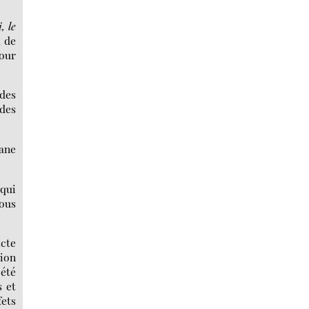
, le
d de
our
 des
 des
ane
 qui
ous
acte
sion
 été
 et
fets