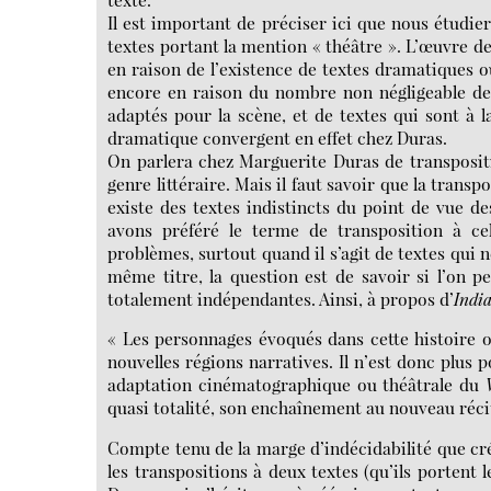
Il est important de préciser ici que nous étudie
textes portant la mention « théâtre ». L’œuvre d
en raison de l’existence de textes dramatiques 
encore en raison du nombre non négligeable de 
adaptés pour la scène, et de textes qui sont à l
dramatique convergent en effet chez Duras.
On parlera chez Marguerite Duras de transpositio
genre littéraire. Mais il faut savoir que la trans
existe des textes indistincts du point de vue de
avons préféré le terme de transposition à cel
problèmes, surtout quand il s’agit de textes qui 
même titre, la question est de savoir si l’on p
totalement indépendantes. Ainsi, à propos d’
Indi
« Les personnages évoqués dans cette histoire on
nouvelles régions narratives. Il n’est donc plus po
adaptation cinématographique ou théâtrale du
quasi totalité, son enchaînement au nouveau récit 
Compte tenu de la marge d’indécidabilité que c
les transpositions à deux textes (qu’ils portent