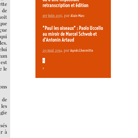
tte
retranscription et édition
s de
1er juin 2015
, par
Alain Marc
soit
ique
"Paul les oiseaux" : Paolo Uccello
nçue
au miroir de Marcel Schwob et
 qui
d’Antonin Artaud
des.
elui
20 mai 2014
, par
Agnès Lhermitte
man
<
 est
e le
>
ions
s de
 les
agie
ssés
ir à