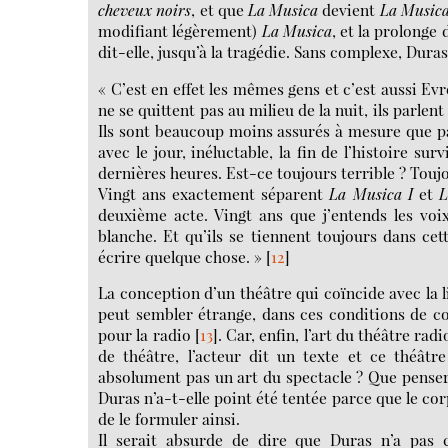
cheveux noirs
, et que
La Musica
devient
La Music
modifiant légèrement)
La Musica
, et la prolonge
dit-elle, jusqu’à la tragédie. Sans complexe, Dura
« C’est en effet les mêmes gens et c’est aussi Evre
ne se quittent pas au milieu de la nuit, ils parlent
Ils sont beaucoup moins assurés à mesure que pass
avec le jour, inéluctable, la fin de l’histoire su
dernières heures. Est-ce toujours terrible ? Touj
Vingt ans exactement séparent
La Musica I
et
L
deuxième acte. Vingt ans que j’entends les voix
blanche. Et qu’ils se tiennent toujours dans cet
écrire quelque chose. »
[
12
]
La conception d’un théâtre qui coïncide avec la l
peut sembler étrange, dans ces conditions de con
pour la radio
[
13
]
. Car, enfin, l’art du théâtre ra
de théâtre, l’acteur dit un texte et ce théâtr
absolument pas un art du spectacle ? Que pense
Duras n’a-t-elle point été tentée parce que le cor
de le formuler ainsi.
Il serait absurde de dire que Duras n’a pas c