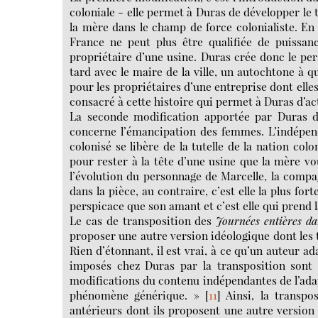
coloniale - elle permet à Duras de développer le 
la mère dans le champ de force colonialiste. En 1
France ne peut plus être qualifiée de puissanc
propriétaire d’une usine. Duras crée donc le pe
tard avec le maire de la ville, un autochtone à q
pour les propriétaires d’une entreprise dont elles
consacré à cette histoire qui permet à Duras d’act
La seconde modification apportée par Duras 
concerne l’émancipation des femmes. L’indépen
colonisé se libère de la tutelle de la nation col
pour rester à la tête d’une usine que la mère vou
l’évolution du personnage de Marcelle, la compagn
dans la pièce, au contraire, c’est elle la plus fo
perspicace que son amant et c’est elle qui prend l
Le cas de transposition des
Journées entières da
proposer une autre version idéologique dont les t
Rien d’étonnant, il est vrai, à ce qu’un auteur a
imposés chez Duras par la transposition sont
modifications du contenu indépendantes de l’adap
phénomène générique. »
[
11
]
Ainsi, la transpos
antérieurs dont ils proposent une autre version