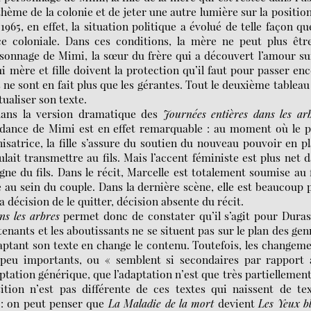
thème de la colonie et de jeter une autre lumière sur la positio
965, en effet, la situation politique a évolué de telle façon qu
e coloniale. Dans ces conditions, la mère ne peut plus êtr
rsonnage de Mimi, la sœur du frère qui a découvert l’amour su
ui mère et fille doivent la protection qu’il faut pour passer en
 ne sont en fait plus que les gérantes. Tout le deuxième tableau
ualiser son texte.
dans la version dramatique des
Journées entières dans les ar
dance de Mimi est en effet remarquable : au moment où le p
onisatrice, la fille s’assure du soutien du nouveau pouvoir en p
lait transmettre au fils. Mais l’accent féministe est plus net 
e du fils. Dans le récit, Marcelle est totalement soumise au f
rte au sein du couple. Dans la dernière scène, elle est beaucoup 
a décision de le quitter, décision absente du récit.
ns les arbres
permet donc de constater qu’il s’agit pour Dura
enants et les aboutissants ne se situent pas sur le plan des gen
daptant son texte en change le contenu. Toutefois, les changem
 peu importants, ou « semblent si secondaires par rapport 
tation générique, que l’adaptation n’est que très partiellemen
ition n’est pas différente de ces textes qui naissent de te
 : on peut penser que
La Maladie de la mort
devient
Les Yeux b