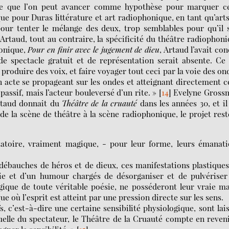
 ce que l’on peut avancer comme hypothèse pour marquer ce
que pour Duras littérature et art radiophonique, en tant qu’art
pour tenter le mélange des deux, trop semblables pour qu’il 
Artaud, tout au contraire, la spécificité du théâtre radiophon
honique,
Pour en finir avec le
jugement de dieu
, Artaud l’avait co
e spectacle gratuit et de représentation serait absente. Ce
 produire des voix, et faire voyager tout ceci par la voie des on
 acte se propageant sur les ondes et atteignant directement c
passif, mais l’acteur bouleversé d’un rite. »
[
14
]
Evelyne Gross
Artaud donnait du
Théâtre de la cruauté
dans les années 30, et il
de la scène de théâtre à la scène radiophonique, le projet rest
ntatoire, vraiment magique, - pour leur forme, leurs émanat
 débauches de héros et de dieux, ces manifestations plastique
sie et d’un humour chargés de désorganiser et de pulvériser
gique de toute véritable poésie, ne posséderont leur vraie m
où l’esprit est atteint par une pression directe sur les sens.
fs, c’est-à-dire une certaine sensibilité physiologique, sont lai
duelle du spectateur, le Théâtre de la Cruauté compte en reven