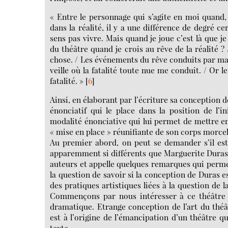
« Entre le personnage qui s’agite en moi quand, 
dans la réalité, il y a une différence de degré ce
sens pas vivre. Mais quand je joue c’est là que j
du théâtre quand je crois au rêve de la réalité ?
chose. / Les événements du rêve conduits par m
veille où la fatalité toute nue me conduit. / Or 
fatalité. »
[
6
]
Ainsi, en élaborant par l’écriture sa conception d
énonciatif qui le place dans la position de l’i
modalité énonciative qui lui permet de mettre en
« mise en place » réunifiante de son corps morcel
Au premier abord, on peut se demander s’il est
apparemment si différents que Marguerite Duras et
auteurs et appelle quelques remarques qui perme
la question de savoir si la conception de Duras e
des pratiques artistiques liées à la question de la
Commençons par nous intéresser à ce théâtre dur
dramatique. Etrange conception de l’art du thé
est à l’origine de l’émancipation d’un théâtre qui
texte.