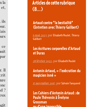
Articles de cette rubrique
n la
 et,
(8…)
 ils
Artaud contre "la bestialité"
our.
(Entretien avec Thierry Galibert)
Mais
6 mai 2023
, par
,
Elisabeth Poulet
Thierry
eurs
Galibert
é ce
Les écritures corporelles d’Artaud
nuit
et Duras
 par
28 février 2022
, par
Elisabeth Poulet
. Il
Antonin Artaud, « l’exécration du
crit
magicien inné »
enre
15 novembre 2017
, par
Sylvain Tanquerel
donc
ud ?
Les Cahiers d’Antonin Artaud : de
reux
Paule Thévenin à Évelyne
Grossman
git
ou d’une impossible