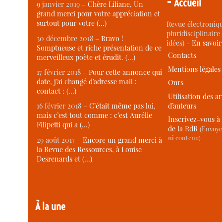
-
Accueil
9 janvier 2019 –
Chère Liliane, Un
grand merci pour votre appréciation et
surtout pour votre (…)
Revue électroniqu
pluridisciplinaire 
30 décembre 2018 –
Bravo !
idées) -
En savoi
Somptueuse et riche présentation de ce
Contacts
merveilleux poète et érudit. (…)
Mentions légales
17 février 2018 –
Pour cette annonce qui
date, j’ai changé d’adresse mail :
Ours
contact : (…)
Utilisation des ar
d’auteurs
16 février 2018 –
C’était même pas lui,
mais c’est tout comme : c’est Aurélie
Inscrivez-vous à 
Filipetti qui a (…)
de la RdR
(Envoye
ni contenu)
29 août 2017 –
Encore un grand merci à
la Revue des Ressources, à Louise
Desrenards et (…)
À la une