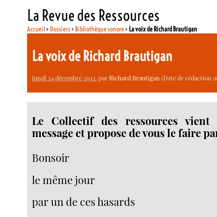
La Revue des Ressources
Accueil
>
Dossiers
>
Bibliothèque sonore
>
La voix de Richard Brautigan
La voix de Richard Brautigan
lundi 24 décembre 2012
, par
Richard Brautigan
(Date de rédaction an
Le Collectif des ressources vient
message et propose de vous le faire pa
Bonsoir
le même jour
par un de ces hasards