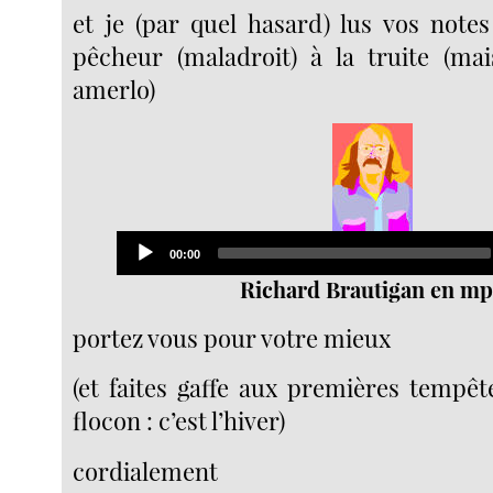
et je (par quel hasard) lus vos notes
pêcheur (maladroit) à la truite (ma
amerlo)
Audio
Current
00:00
Player
time
Richard Brautigan en m
portez vous pour votre mieux
(et faites gaffe aux premières tempêt
flocon : c’est l’hiver)
cordialement