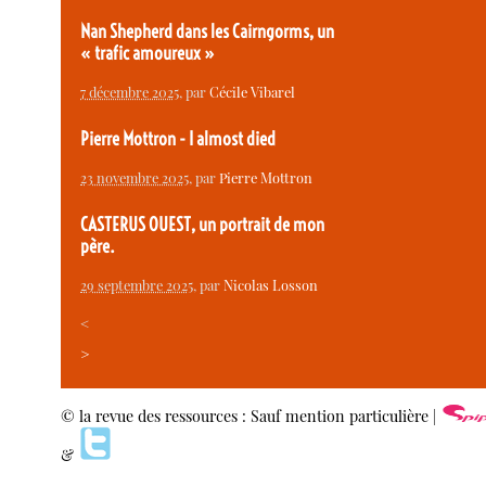
Nan Shepherd dans les Cairngorms, un
« trafic amoureux »
7 décembre 2025
, par
Cécile Vibarel
Pierre Mottron - I almost died
23 novembre 2025
, par
Pierre Mottron
CASTERUS OUEST, un portrait de mon
père.
29 septembre 2025
, par
Nicolas Losson
<
>
© la revue des ressources : Sauf mention particulière |
&