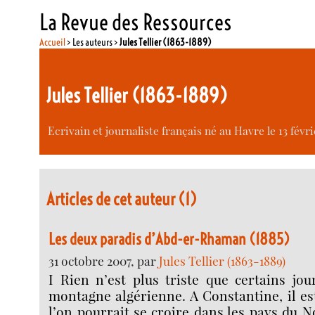
La Revue des Ressources
Accueil
> Les auteurs >
Jules Tellier (1863-1889)
Jules Tellier (1863-1889)
Ecrivain et journaliste français né au Havre le 13 févri
Articles de cet auteur (1)
Les deux paradis d’Abd-er-Rhaman (1885)
31 octobre 2007, par
Jules Tellier (1863-1889)
I Rien n’est plus triste que certains jou
montagne algérienne. A Constantine, il e
l’on pourrait se croire dans les pays du N