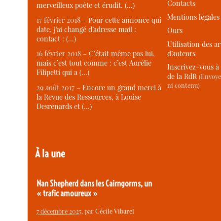
Contacts
merveilleux poète et érudit. (…)
Mentions légales
17 février 2018 –
Pour cette annonce qui
date, j’ai changé d’adresse mail :
Ours
contact : (…)
Utilisation des ar
d’auteurs
16 février 2018 –
C’était même pas lui,
mais c’est tout comme : c’est Aurélie
Inscrivez-vous à 
Filipetti qui a (…)
de la RdR
(Envoye
ni contenu)
29 août 2017 –
Encore un grand merci à
la Revue des Ressources, à Louise
Desrenards et (…)
À la une
Nan Shepherd dans les Cairngorms, un
« trafic amoureux »
7 décembre 2025
, par
Cécile Vibarel