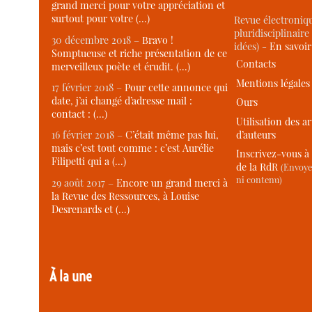
grand merci pour votre appréciation et
surtout pour votre (…)
Revue électroniqu
pluridisciplinaire 
30 décembre 2018 –
Bravo !
idées) -
En savoi
Somptueuse et riche présentation de ce
Contacts
merveilleux poète et érudit. (…)
Mentions légales
17 février 2018 –
Pour cette annonce qui
date, j’ai changé d’adresse mail :
Ours
contact : (…)
Utilisation des ar
d’auteurs
16 février 2018 –
C’était même pas lui,
mais c’est tout comme : c’est Aurélie
Inscrivez-vous à 
Filipetti qui a (…)
de la RdR
(Envoye
ni contenu)
29 août 2017 –
Encore un grand merci à
la Revue des Ressources, à Louise
Desrenards et (…)
À la une