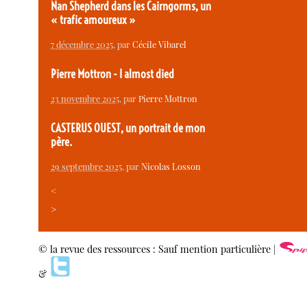
Nan Shepherd dans les Cairngorms, un
« trafic amoureux »
7 décembre 2025
, par
Cécile Vibarel
Pierre Mottron - I almost died
23 novembre 2025
, par
Pierre Mottron
CASTERUS OUEST, un portrait de mon
père.
29 septembre 2025
, par
Nicolas Losson
<
>
© la revue des ressources : Sauf mention particulière |
&