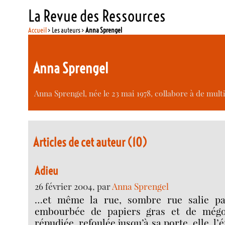
La Revue des Ressources
Accueil
> Les auteurs >
Anna Sprengel
Anna Sprengel
Anna Sprengel, née le 23 mai 1978, collabore à de mult
Articles de cet auteur (10)
Adieu
26 février 2004, par
Anna Sprengel
…et même la rue, sombre rue salie par
embourbée de papiers gras et de mégots
répudiée, refoulée jusqu’à sa porte, elle, l’