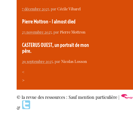
7 décembre 2025
, par
Cécile Vibarel
Pierre Mottron - I almost died
23 novembre 2025
, par
Pierre Mottron
CASTERUS OUEST, un portrait de mon
père.
29 septembre 2025
, par
Nicolas Losson
<
>
© la revue des ressources : Sauf mention particulière |
&