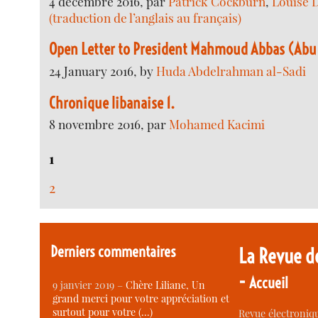
4 décembre 2016, par
Patrick Cockburn
,
Louise 
(traduction de l’anglais au français)
Open Letter to President Mahmoud Abbas (Ab
24 January 2016, by
Huda Abdelrahman al-Sadi
Chronique libanaise 1.
8 novembre 2016, par
Mohamed Kacimi
1
2
Derniers commentaires
La Revue d
-
Accueil
9 janvier 2019 –
Chère Liliane, Un
grand merci pour votre appréciation et
surtout pour votre (…)
Revue électroniqu