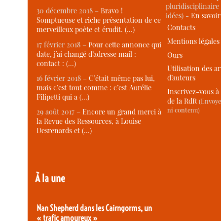
pluridisciplinaire 
30 décembre 2018 –
Bravo !
idées) -
En savoi
Somptueuse et riche présentation de ce
Contacts
merveilleux poète et érudit. (…)
Mentions légales
17 février 2018 –
Pour cette annonce qui
date, j’ai changé d’adresse mail :
Ours
contact : (…)
Utilisation des ar
d’auteurs
16 février 2018 –
C’était même pas lui,
mais c’est tout comme : c’est Aurélie
Inscrivez-vous à 
Filipetti qui a (…)
de la RdR
(Envoye
ni contenu)
29 août 2017 –
Encore un grand merci à
la Revue des Ressources, à Louise
Desrenards et (…)
À la une
Nan Shepherd dans les Cairngorms, un
« trafic amoureux »