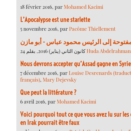
18 février 2016, par
Mohamed Kacimi
L’Apocalypse est une starlette
5 novembre 2016, par
Pacôme Thiellement
فتوحة إلى الرئيس محمود عباس - أبو مازن
24 كانون الثاني (يناير) 2016, بقلم
Huda Abdelrahman 
Nous devrons accepter qu’Assad gagne en Syrie 
7 décembre 2016, par
Louise Desrenards (traducti
français)
,
Mary Dejevsky
Que peut la littérature ?
6 avril 2016, par
Mohamed Kacimi
Voici pourquoi tout ce que vous avez lu sur les 
en Irak pourrait être faux