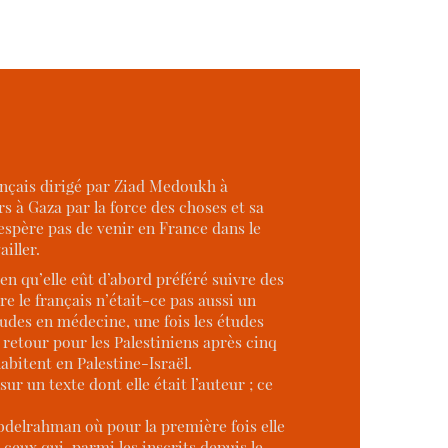
ançais dirigé par Ziad Medoukh à
s à Gaza par la force des choses et sa
sespère pas de venir en France dans le
iller.
n qu’elle eût d’abord préféré suivre des
e le français n’était-ce pas aussi un
udes en médecine, une fois les études
e retour pour les Palestiniens après cinq
habitent en Palestine-Israël.
ur un texte dont elle était l’auteur ; ce
Abdelrahman où pour la première fois elle
eux qui, parmi les inscrits depuis le