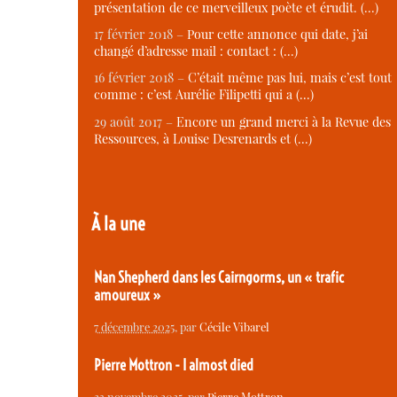
présentation de ce merveilleux poète et érudit. (…)
17 février 2018 –
Pour cette annonce qui date, j’ai
changé d’adresse mail : contact : (…)
16 février 2018 –
C’était même pas lui, mais c’est tout
comme : c’est Aurélie Filipetti qui a (…)
29 août 2017 –
Encore un grand merci à la Revue des
Ressources, à Louise Desrenards et (…)
À la une
Nan Shepherd dans les Cairngorms, un « trafic
amoureux »
7 décembre 2025
, par
Cécile Vibarel
Pierre Mottron - I almost died
23 novembre 2025
, par
Pierre Mottron