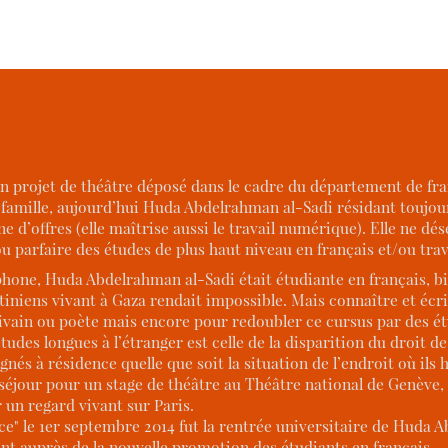
n projet de théâtre déposé dans le cadre du département de fr
sa famille, aujourd’hui Huda Abdelrahman al-Sadi résidant toujour
ne d’offres (elle maîtrise aussi le travail numérique). Elle ne dé
u parfaire des études de plus haut niveau en français et/ou trava
hone, Huda Abdelrahman al-Sadi était étudiante en français, bie
tiniens vivant à Gaza rendait impossible. Mais connaître et écrir
vain ou poète mais encore pour redoubler ce cursus par des ét
tudes longues à l’étranger est celle de la disparition du droit d
nés à résidence quelle que soit la situation de l’endroit où ils 
ef séjour pour un stage de théâtre au Théâtre national de Genève, s
r un regard vivant sur Paris.
ce" le 1er septembre 2014 fut la rentrée universitaire de Huda 
t auprès de la nouvelle promotion des étudiants en français — c