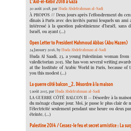
L’Aïd-el-Kébir 2018 à Gaza
20 août 2018, par
Huda Abdelrahman al-Sadi
À PROPOS /// Deux jours après l’effondrement du cent
dînais à Paris avec des invités parmi lesquels un ami 
intéressé à la question palestinienne d’Israël, san
Israël, ou ayant (…)
Open Letter to President Mahmoud Abbas (Abu Mazen)
24 January 2016, by
Huda Abdelrahman al-Sadi
Huda Al Saadi, 23, a young Palestinian woman from G
valedictorian 2015. She has won several writing awards
at the Institute of Arabic World in Paris, because o
you this modest (…)
La guerre côté balcon _2. Désordre à la maison
5 août 2015, par
Huda Abdelrahman al-Sadi
LA GUERRE CÔTÉ BALCON II — Désordre à la maison M
du ménage chaque jour. Moi, je passe le plus clair d
l’électricité seulement pendant une heure ou deux par j
éteinte, (…)
Palestine 2014 / Cessez-le feu et secret armistice : La su