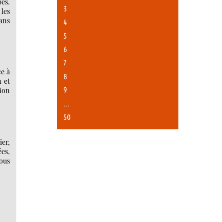
bes.
3
les
dans
4
5
6
7
ce à
8
n et
9
tion
…
50
er,
ées,
nous