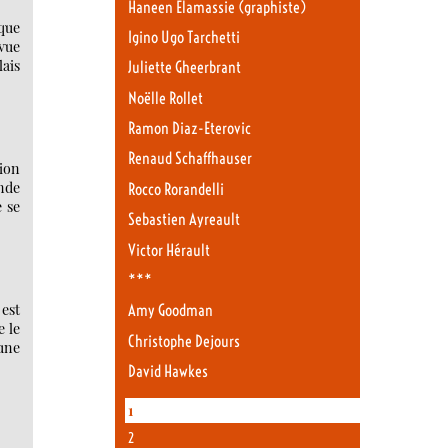
Haneen Elamassie (graphiste)
ique
Igino Ugo Tarchetti
vue
ais
Juliette Gheerbrant
Noëlle Rollet
Ramon Diaz-Eterovic
Renaud Schaffhauser
sion
ande
Rocco Rorandelli
 se
Sebastien Ayreault
Victor Hérault
***
est
Amy Goodman
e le
Christophe Dejours
 une
David Hawkes
1
2