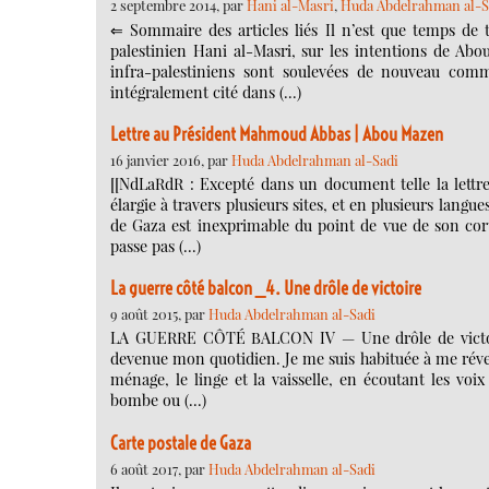
2 septembre 2014, par
Hani al-Masri
,
Huda Abdelrahman al-S
⇐ Sommaire des articles liés Il n’est que temps de t
palestinien Hani al-Masri, sur les intentions de Ab
infra-palestiniens sont soulevées de nouveau comme
intégralement cité dans (…)
Lettre au Président Mahmoud Abbas | Abou Mazen
16 janvier 2016, par
Huda Abdelrahman al-Sadi
[[NdLaRdR : Excepté dans un document telle la lettre
élargie à travers plusieurs sites, et en plusieurs langues
de Gaza est inexprimable du point de vue de son cor
passe pas (…)
La guerre côté balcon _4. Une drôle de victoire
9 août 2015, par
Huda Abdelrahman al-Sadi
LA GUERRE CÔTÉ BALCON IV — Une drôle de victoire
devenue mon quotidien. Je me suis habituée à me réveil
ménage, le linge et la vaisselle, en écoutant les vo
bombe ou (…)
Carte postale de Gaza
6 août 2017, par
Huda Abdelrahman al-Sadi