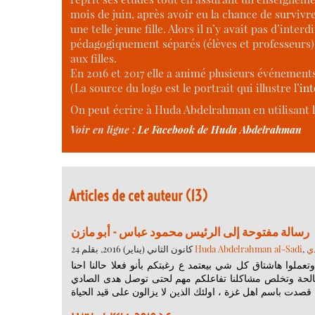
mois de juin, après avoir eu la chance de survivre
une telle jeune fille. Alors il n’y avait pas d’inter
pédagogiquement séparés (élèves et professeurs)
aux filles.
En 2016 et 2017 elle a animé plusieurs événement
(La source du logo est le portrait qui illustre l’
int
On peut écrire à Huda Abdelrahman en utilisant l
Voir en ligne :
Le Facebook de Huda Abdelrahman
Articles de cet auteur (13)
رسالة مفتوحة إلى الرئيس محمود عباس - أبو مازن
24 كانون الثاني (يناير) 2016, بقلم
Huda Abdelrahman al-Sadi
,
ي
عملوا هاشتاق كل شي بيعتمد ع رغبتكم بأنو فعلا حالنا احنا
لاقل يتحسن وانو تتم المصالحة وتخلص مشاكلنا تفاعلكم مهم لحتى توصل هدى الصادي