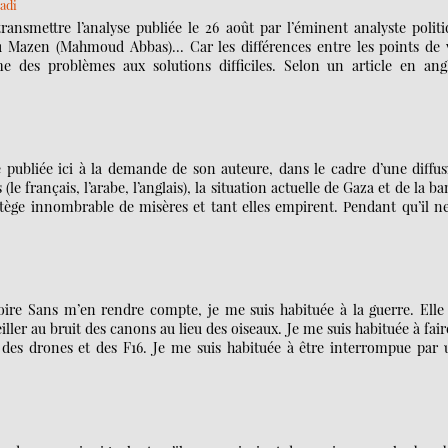
adi
ransmettre l’analyse publiée le 26 août par l’éminent analyste polit
ou Mazen (Mahmoud Abbas)... Car les différences entre les points de 
 des problèmes aux solutions difficiles. Selon un article en angl
 publiée ici à la demande de son auteure, dans le cadre d’une diffu
 (le français, l’arabe, l’anglais), la situation actuelle de Gaza et de la b
tège innombrable de misères et tant elles empirent. Pendant qu’il ne
 Sans m’en rendre compte, je me suis habituée à la guerre. Elle 
ler au bruit des canons au lieu des oiseaux. Je me suis habituée à fair
ix des drones et des F16. Je me suis habituée à être interrompue par