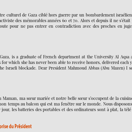
re culturel de Gaza ciblé hors guerre par un bombardement israélien
activiste des mémorables années 60 et 70. Alors et depuis il ne s’était
s doute pour ne pas entrer en contradiction avec des proches en juge
aza, is a graduate of French department at the University Al Aqsa 
 for which she has never been able to receive honors, delivered each 
f the Israeli blockade. Dear President Mahmoud Abbas (Abu Mazen) I 
aman, ma sœur mariée et notre belle sœur s’occupent de la cuisine
e mon temps au balcon qui est ma fenêtre sur le monde. Nous disposon
our, les batteries des portables et des ordinateurs sont à plat, la télé
rprise du Président