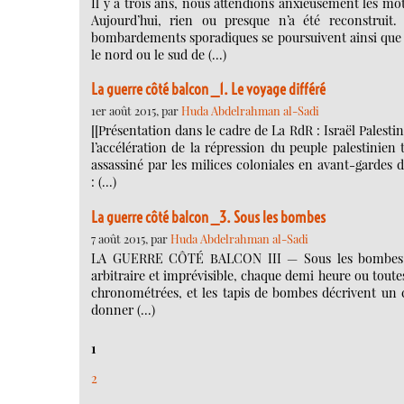
Il y a trois ans, nous attendions anxieusement les mot
Aujourd’hui, rien ou presque n’a été reconstruit.
bombardements sporadiques se poursuivent ainsi que le
le nord ou le sud de (…)
La guerre côté balcon _1. Le voyage différé
1er août 2015, par
Huda Abdelrahman al-Sadi
[[Présentation dans le cadre de La RdR : Israël Palestin
l’accélération de la répression du peuple palestinie
assassiné par les milices coloniales en avant-gardes d
: (…)
La guerre côté balcon _3. Sous les bombes
7 août 2015, par
Huda Abdelrahman al-Sadi
LA GUERRE CÔTÉ BALCON III — Sous les bombes Ent
arbitraire et imprévisible, chaque demi heure ou toutes
chronométrées, et les tapis de bombes décrivent un c
donner (…)
1
2