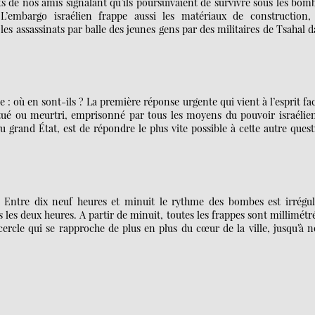
s de nos amis signalant qu’ils poursuivaient de survivre sous les bom
 L’embargo israélien frappe aussi les matériaux de construction, 
s assassinats par balle des jeunes gens par des militaires de Tsahal 
e : où en sont-ils ? La première réponse urgente qui vient à l’esprit fa
n tué ou meurtri, emprisonné par tous les moyens du pouvoir israélie
u grand État, est de répondre le plus vite possible à cette autre ques
re dix neuf heures et minuit le rythme des bombes est irréguli
 les deux heures. A partir de minuit, toutes les frappes sont millimétr
ercle qui se rapproche de plus en plus du cœur de la ville, jusqu’à 