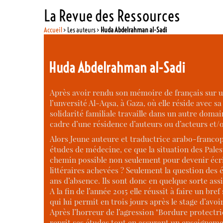
La Revue des Ressources
Accueil
> Les auteurs >
Huda Abdelrahman al-Sadi
Huda Abdelrahman al-Sadi
Après avoir rendu son mémoire de français sur u
l’unversité Al-Aqsa, à Gaza, où elle réside avec 
solidarité familiale travaille dans un autre domai
cadre d’une résidence d’auteurs ou d’acteurs et/o
Alors Jeune auteure et traductrice arabo-francop
études de médecine, ce que la situation des Pales
chemin possible non seulement pour devenir écri
littéraires achevées ? Seulement la question des é
ans d’absence. Ils sont donc en quelque sorte assig
A la fin de l’année 2015 elle réussit à faire un br
qui lui permit en trois jours après le stage d’avoi
Après l’horreur de l’agression "Bordure protectri
reprit ses études tout en assurant un enseignemen