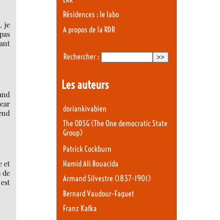
Résidences : le labo
, je
A propos de la RDR
 pas
ant
Rechercher :
Les auteurs
and
year
doriankivabien
send
The ODSG (The One democratic State
Group)
Patrick Cockburn
 et
Hamid Ali Bouacida
s de
Armand Silvestre (1837-1901)
 est
Bernard Vaudour-Faguet
Franz Kafka