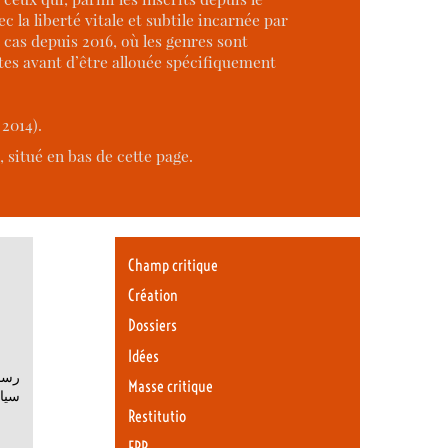
 la liberté vitale et subtile incarnée par
le cas depuis 2016, où les genres sont
es avant d’être allouée spécifiquement
2014).
 situé en bas de cette page.
Champ critique
Création
Dossiers
Idées
رسال
Masse critique
Restitutio
ERR