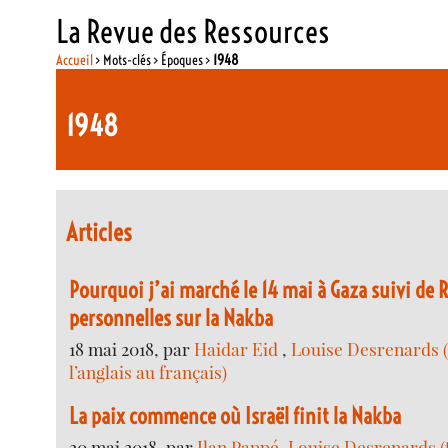
La Revue des Ressources
Accueil
> Mots-clés > Époques >
1948
1948
Articles
Pourquoi j’ai marché le 14 mai à Gaza suivi de 
personnelles sur la Nakba
18 mai 2018, par
Haidar Eid
,
Louise Desrenards (
l’anglais au français)
La paix commence où Israël finit la Nakba
20 mai 2018, par
Ilan Pappé
,
Louise Desrenards (