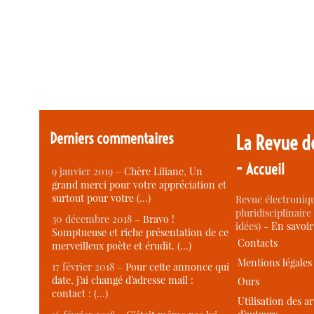
Derniers commentaires
La Revue d
-
Accueil
9 janvier 2019 –
Chère Liliane, Un
grand merci pour votre appréciation et
surtout pour votre (…)
Revue électroniqu
pluridisciplinaire 
30 décembre 2018 –
Bravo !
idées) -
En savoi
Somptueuse et riche présentation de ce
Contacts
merveilleux poète et érudit. (…)
Mentions légales
17 février 2018 –
Pour cette annonce qui
date, j’ai changé d’adresse mail :
Ours
contact : (…)
Utilisation des ar