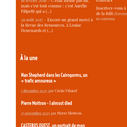
d’auteurs
16 février 2018 –
C’était même pas lui,
mais c’est tout comme : c’est Aurélie
Inscrivez-vous à 
Filipetti qui a (…)
de la RdR
(Envoye
ni contenu)
29 août 2017 –
Encore un grand merci à
la Revue des Ressources, à Louise
Desrenards et (…)
À la une
Nan Shepherd dans les Cairngorms, un
« trafic amoureux »
7 décembre 2025
, par
Cécile Vibarel
Pierre Mottron - I almost died
23 novembre 2025
, par
Pierre Mottron
CASTERUS OUEST, un portrait de mon