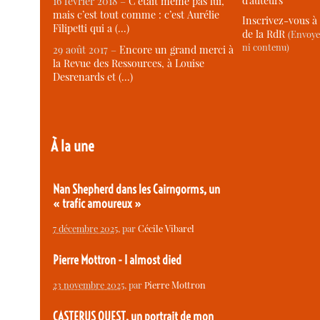
d’auteurs
16 février 2018 –
C’était même pas lui,
mais c’est tout comme : c’est Aurélie
Inscrivez-vous à 
Filipetti qui a (…)
de la RdR
(Envoye
ni contenu)
29 août 2017 –
Encore un grand merci à
la Revue des Ressources, à Louise
Desrenards et (…)
À la une
Nan Shepherd dans les Cairngorms, un
« trafic amoureux »
7 décembre 2025
, par
Cécile Vibarel
Pierre Mottron - I almost died
23 novembre 2025
, par
Pierre Mottron
CASTERUS OUEST, un portrait de mon