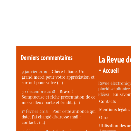
Derniers commentaires
La Revue d
-
Accueil
9 janvier 2019 –
Chère Liliane, Un
grand merci pour votre appréciation et
surtout pour votre (…)
Revue électroniqu
pluridisciplinaire 
30 décembre 2018 –
Bravo !
idées) -
En savoi
Somptueuse et riche présentation de ce
Contacts
merveilleux poète et érudit. (…)
Mentions légales
17 février 2018 –
Pour cette annonce qui
date, j’ai changé d’adresse mail :
Ours
contact : (…)
Utilisation des ar