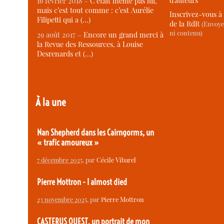
d’auteurs
16 février 2018 –
C’était même pas lui,
mais c’est tout comme : c’est Aurélie
Inscrivez-vous à 
Filipetti qui a (…)
de la RdR
(Envoye
ni contenu)
29 août 2017 –
Encore un grand merci à
la Revue des Ressources, à Louise
Desrenards et (…)
À la une
Nan Shepherd dans les Cairngorms, un
« trafic amoureux »
7 décembre 2025
, par
Cécile Vibarel
Pierre Mottron - I almost died
23 novembre 2025
, par
Pierre Mottron
CASTERUS OUEST, un portrait de mon