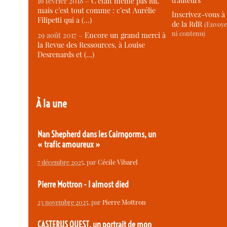
d’auteurs
16 février 2018 –
C’était même pas lui,
mais c’est tout comme : c’est Aurélie
Inscrivez-vous à 
Filipetti qui a (…)
de la RdR
(Envoye
ni contenu)
29 août 2017 –
Encore un grand merci à
la Revue des Ressources, à Louise
Desrenards et (…)
À la une
Nan Shepherd dans les Cairngorms, un
« trafic amoureux »
7 décembre 2025
, par
Cécile Vibarel
Pierre Mottron - I almost died
23 novembre 2025
, par
Pierre Mottron
CASTERUS OUEST, un portrait de mon