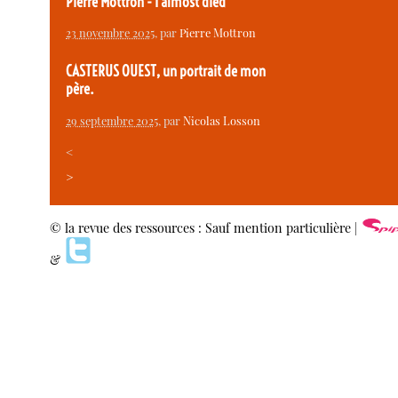
Pierre Mottron - I almost died
23 novembre 2025
, par
Pierre Mottron
CASTERUS OUEST, un portrait de mon
père.
29 septembre 2025
, par
Nicolas Losson
<
>
© la revue des ressources : Sauf mention particulière |
&