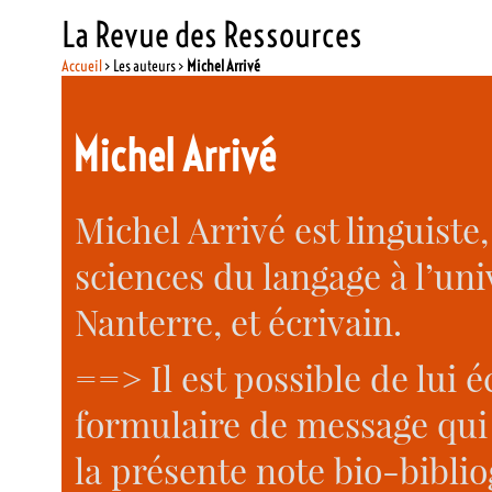
La Revue des Ressources
Accueil
> Les auteurs >
Michel Arrivé
Michel Arrivé
Michel Arrivé est linguiste
sciences du langage à l’uni
Nanterre, et écrivain.
==> Il est possible de lui 
formulaire de message qui 
la présente note bio-bibli