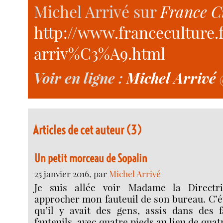
Michel Arrivé sur
France C
http://www.franceculture
arriv%C3%A9.html
Voir en ligne :
Michel Arrivé 
Articles de cet auteur (3)
Un petit morceau de Sopalin
25 janvier 2016, par
Michel Arrivé
Je suis allée voir Madame la Directrice
approcher mon fauteuil de son bureau. C’éta
qu’il y avait des gens, assis dans des f
fauteuils, avec quatre pieds au lieu de quat