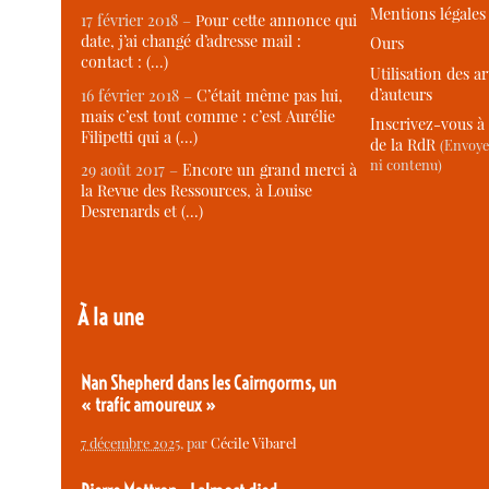
Mentions légales
17 février 2018 –
Pour cette annonce qui
date, j’ai changé d’adresse mail :
Ours
contact : (…)
Utilisation des ar
d’auteurs
16 février 2018 –
C’était même pas lui,
mais c’est tout comme : c’est Aurélie
Inscrivez-vous à 
Filipetti qui a (…)
de la RdR
(Envoye
ni contenu)
29 août 2017 –
Encore un grand merci à
la Revue des Ressources, à Louise
Desrenards et (…)
À la une
Nan Shepherd dans les Cairngorms, un
« trafic amoureux »
7 décembre 2025
, par
Cécile Vibarel