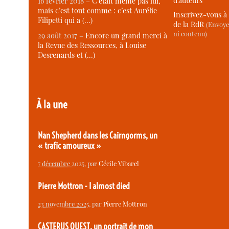
d’auteurs
16 février 2018 –
C’était même pas lui,
mais c’est tout comme : c’est Aurélie
Inscrivez-vous à 
Filipetti qui a (…)
de la RdR
(Envoye
ni contenu)
29 août 2017 –
Encore un grand merci à
la Revue des Ressources, à Louise
Desrenards et (…)
À la une
Nan Shepherd dans les Cairngorms, un
« trafic amoureux »
7 décembre 2025
, par
Cécile Vibarel
Pierre Mottron - I almost died
23 novembre 2025
, par
Pierre Mottron
CASTERUS OUEST, un portrait de mon