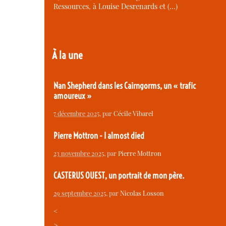
Ressources, à Louise Desrenards et (…)
À la une
Nan Shepherd dans les Cairngorms, un « trafic
amoureux »
7 décembre 2025
, par
Cécile Vibarel
Pierre Mottron - I almost died
23 novembre 2025
, par
Pierre Mottron
CASTERUS OUEST, un portrait de mon père.
29 septembre 2025
, par
Nicolas Losson
<
>