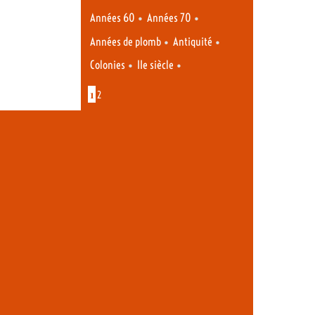
•
•
Années 60
Années 70
•
•
Années de plomb
Antiquité
•
•
Colonies
IIe siècle
1
2