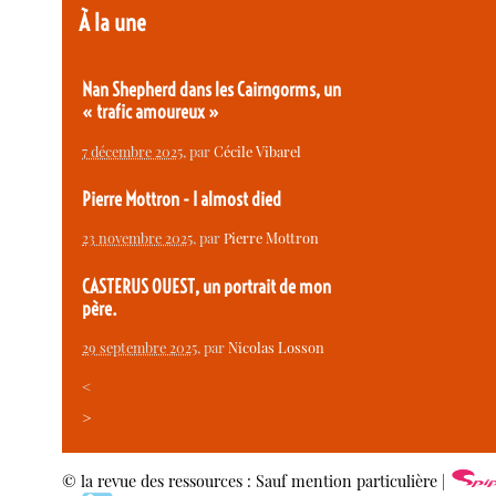
À la une
Nan Shepherd dans les Cairngorms, un
« trafic amoureux »
7 décembre 2025
, par
Cécile Vibarel
Pierre Mottron - I almost died
23 novembre 2025
, par
Pierre Mottron
CASTERUS OUEST, un portrait de mon
père.
29 septembre 2025
, par
Nicolas Losson
<
>
© la revue des ressources : Sauf mention particulière |