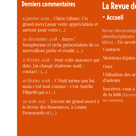
Derniers commentaires
La Revue d
-
Accueil
9 janvier 2019 –
Chère Liliane, Un
grand merci pour votre appréciation et
surtout pour votre (…)
Revue électroniqu
pluridisciplinaire 
30 décembre 2018 –
Bravo !
idées) -
En savoi
Somptueuse et riche présentation de ce
Contacts
merveilleux poète et érudit. (…)
Mentions légales
17 février 2018 –
Pour cette annonce qui
date, j’ai changé d’adresse mail :
Ours
contact : (…)
Utilisation des ar
d’auteurs
16 février 2018 –
C’était même pas lui,
mais c’est tout comme : c’est Aurélie
Inscrivez-vous à 
Filipetti qui a (…)
de la RdR
(Envoye
ni contenu)
29 août 2017 –
Encore un grand merci à
la Revue des Ressources, à Louise
Desrenards et (…)