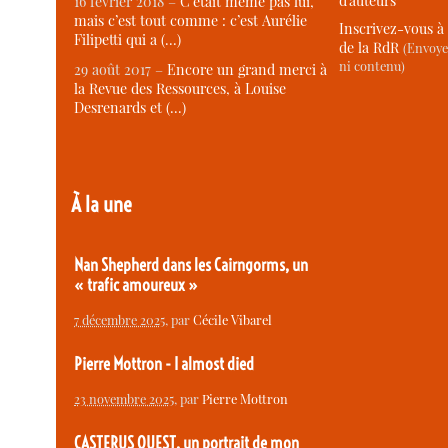
d’auteurs
16 février 2018 –
C’était même pas lui,
mais c’est tout comme : c’est Aurélie
Inscrivez-vous à 
Filipetti qui a (…)
de la RdR
(Envoye
ni contenu)
29 août 2017 –
Encore un grand merci à
la Revue des Ressources, à Louise
Desrenards et (…)
À la une
Nan Shepherd dans les Cairngorms, un
« trafic amoureux »
7 décembre 2025
, par
Cécile Vibarel
Pierre Mottron - I almost died
23 novembre 2025
, par
Pierre Mottron
CASTERUS OUEST, un portrait de mon