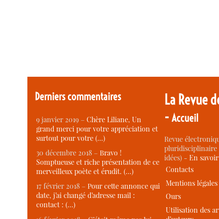
Derniers commentaires
La Revue d
-
Accueil
9 janvier 2019 –
Chère Liliane, Un
grand merci pour votre appréciation et
surtout pour votre (…)
Revue électroniqu
pluridisciplinaire 
30 décembre 2018 –
Bravo !
idées) -
En savoi
Somptueuse et riche présentation de ce
Contacts
merveilleux poète et érudit. (…)
Mentions légales
17 février 2018 –
Pour cette annonce qui
date, j’ai changé d’adresse mail :
Ours
contact : (…)
Utilisation des ar