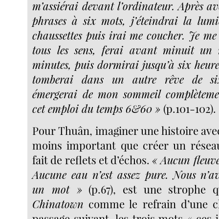
m’assiérai devant l’ordinateur. Après av
phrases à six mots, j’éteindrai la lumiè
chaussettes puis irai me coucher. Je me
tous les sens, ferai avant minuit un 
minutes, puis dormirai jusqu’à six heure
tomberai dans un autre rêve de si
émergerai de mon sommeil complètemen
cet emploi du temps 6&60 »
(p.101-102).
Pour Thuân, imaginer une histoire avec
moins important que créer un résea
fait de reflets et d’échos.
« Aucun fleuve 
Aucune eau n’est assez pure. Nous n’a
un mot »
(p.67), est une strophe q
Chinatown
comme le refrain d’une c
passage suivant, les trois mots « ces 