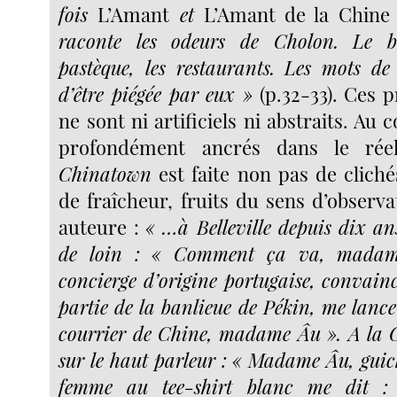
fois
L’Amant
et
L’Amant de la Chine
raconte les odeurs de Cholon. Le b
pastèque, les restaurants. Les mots de
d’être piégée par eux »
(p.32-33). Ces 
ne sont ni artificiels ni abstraits. Au c
profondément ancrés dans le rée
Chinatown
est faite non pas de cliché
de fraîcheur, fruits du sens d’observ
auteure :
« …à Belleville depuis dix an
de loin : « Comment ça va, mada
concierge d’origine portugaise, convain
partie de la banlieue de Pékin, me lance
courrier de Chine, madame Âu ». A la C
sur le haut parleur : « Madame Âu, guich
femme au tee-shirt blanc me dit 