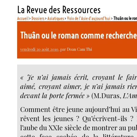
La Revue des Ressources
Accueil
>
Dossiers
>
Asiatiques
>
Voix de l’Asie d’aujourd’hui
>
Thuân ou le r
Thuân ou le roman comme recherch
vendredi 20 août 2010
, par
Doan Cam Thi
« Je n’ai jamais écrit, croyant le fair
aimé, croyant aimer, je n’ai jamais rien
devant la porte fermée »
(M.Duras,
L’Am
Comment être jeune aujourd’hui au V
rêvent les jeunes ? Qu’écrivent-ils ? 
l’aube du XXIe siècle de montrer au p
cette face cachée de la littérature