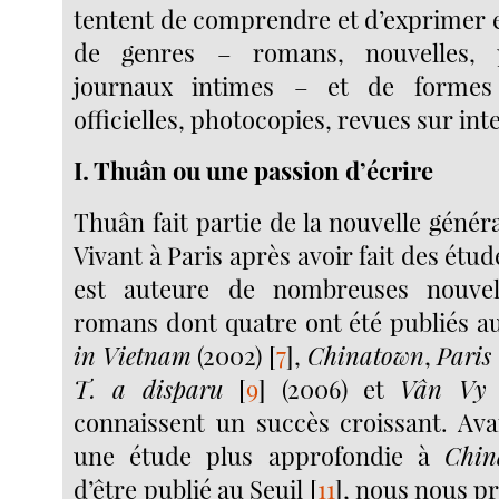
tentent de comprendre et d’exprimer 
de genres – romans, nouvelles, p
journaux intimes – et de formes 
officielles, photocopies, revues sur int
I. Thuân ou une passion d’écrire
Thuân fait partie de la nouvelle généra
Vivant à Paris après avoir fait des étud
est auteure de nombreuses nouvel
romans dont quatre ont été publiés a
in Vietnam
(2002)
[
7
]
,
Chinatown
,
Paris 
T. a disparu
[
9
]
(2006) et
Vân Vy
connaissent un succès croissant. Av
une étude plus approfondie à
Chi
d’être publié au Seuil
[
11
]
, nous nous p