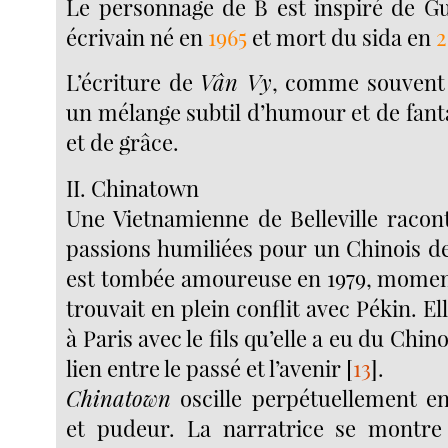
Le personnage de B est inspiré de G
écrivain né en
1965
et mort du sida en
2
L’écriture de
Vân Vy
, comme souvent 
un mélange subtil d’humour et de fanta
et de grâce.
II. Chinatown
Une Vietnamienne de Belleville racon
passions humiliées pour un Chinois de
est tombée amoureuse en 1979, momen
trouvait en plein conflit avec Pékin. El
à Paris avec le fils qu’elle a eu du Chino
lien entre le passé et l’avenir
[
13
]
.
Chinatown
oscille perpétuellement e
et pudeur. La narratrice se montre