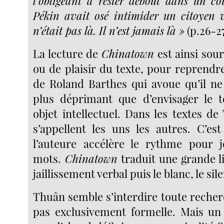
l’obligeant à rester debout dans un co
Pékin avait osé intimider un citoyen 
n’était pas là. Il n’est jamais là »
(p.26-27
La lecture de
Chinatown
est ainsi sou
ou de plaisir du texte, pour reprendr
de Roland Barthes qui avoue qu’il ne
plus déprimant que d’envisager le
objet intellectuel. Dans les textes d
s’appellent les uns les autres. C’e
l’auteure accélère le rythme pour j
mots.
Chinatown
traduit une grande li
jaillissement verbal puis le blanc, le sil
Thuân semble s’interdire toute recher
pas exclusivement formelle. Mais un é