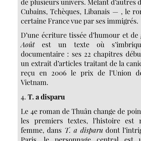
de plusieurs univers. Mêlant d’autres d
Cubains, Tchèques, Libanais — , le r
certaine France vue par ses immigrés.
D’une écriture tissée d’humour et de
Août
est un texte où s’imbrique
documentaire : ses 22 chapitres déb
un extrait d’articles traitant de la cani
reçu en 2006 le prix de l’Union d
Vietnam.
4.
T. a disparu
Le 4e roman de Thuân change de point
les premiers textes, l’histoire est
femme, dans
T. a disparu
dont l’intr
Paris
,
le personnage central est