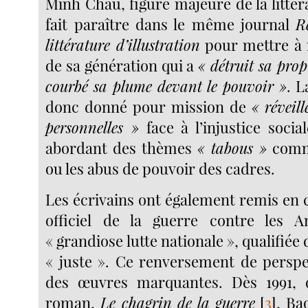
Minh Châu, figure majeure de la littérat
fait paraître dans le même journal
R
littérature d’illustration
pour mettre à n
de sa génération qui a
« détruit sa prop
courbé sa plume devant le pouvoir »
. L
donc donné pour mission de
« réveill
personnelles »
face à l’injustice socia
abordant des thèmes
« tabous »
comme
ou les abus de pouvoir des cadres.
Les écrivains ont également remis en 
officiel de la guerre contre les Am
« grandiose lutte nationale », qualifiée 
« juste ». Ce renversement de perspe
des œuvres marquantes. Dès 1991,
roman,
Le chagrin de la guerre
[
3
]
, Ba