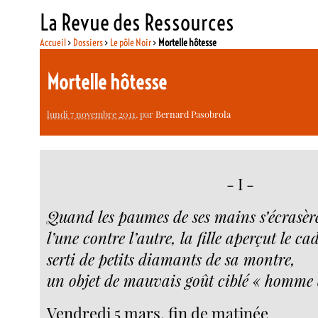
La Revue des Ressources
Accueil
>
Dossiers
>
Le pôle Noir
>
Mortelle hôtesse
Mortelle hôtesse
lundi 7 novembre 2011
, par
Bernard Pasobrola
- I -
Quand les paumes de ses mains s’écrasè
l’une contre l’autre, la fille aperçut le c
serti de petits diamants de sa montre,
un objet de mauvais goût ciblé « homme d
Vendredi 5 mars, fin de matinée