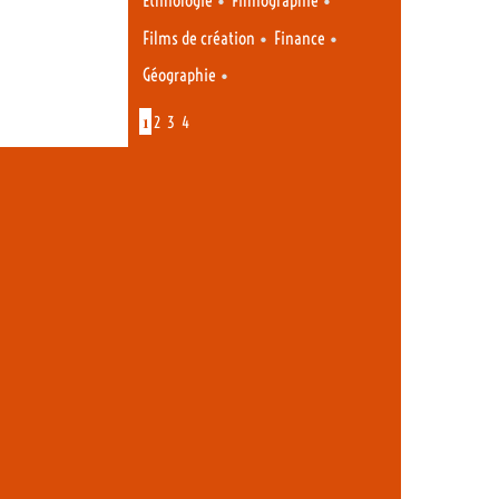
Ethnologie
Filmographie
•
•
Films de création
Finance
•
Géographie
1
2
3
4