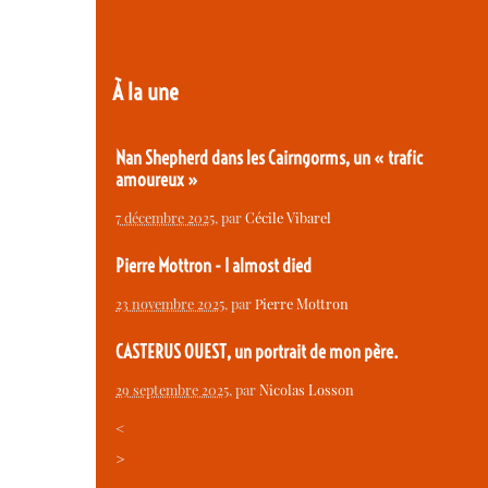
À la une
Nan Shepherd dans les Cairngorms, un « trafic
amoureux »
7 décembre 2025
, par
Cécile Vibarel
Pierre Mottron - I almost died
23 novembre 2025
, par
Pierre Mottron
CASTERUS OUEST, un portrait de mon père.
29 septembre 2025
, par
Nicolas Losson
<
>