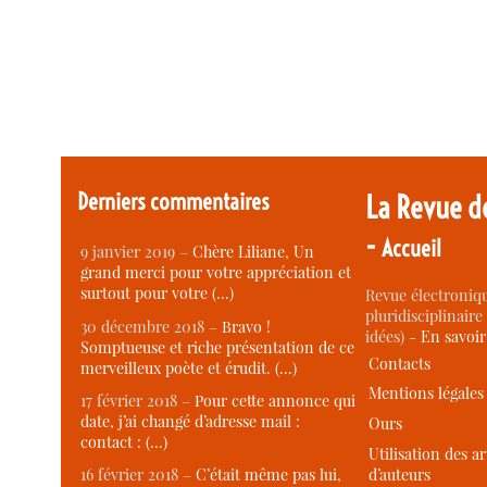
Derniers commentaires
La Revue d
-
Accueil
9 janvier 2019 –
Chère Liliane, Un
grand merci pour votre appréciation et
surtout pour votre (…)
Revue électroniqu
pluridisciplinaire 
30 décembre 2018 –
Bravo !
idées) -
En savoi
Somptueuse et riche présentation de ce
Contacts
merveilleux poète et érudit. (…)
Mentions légales
17 février 2018 –
Pour cette annonce qui
date, j’ai changé d’adresse mail :
Ours
contact : (…)
Utilisation des ar
d’auteurs
16 février 2018 –
C’était même pas lui,