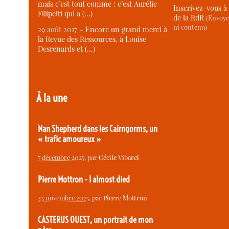
mais c’est tout comme : c’est Aurélie
Inscrivez-vous à 
Filipetti qui a (…)
de la RdR
(Envoye
ni contenu)
29 août 2017 –
Encore un grand merci à
la Revue des Ressources, à Louise
Desrenards et (…)
À la une
Nan Shepherd dans les Cairngorms, un
« trafic amoureux »
7 décembre 2025
, par
Cécile Vibarel
Pierre Mottron - I almost died
23 novembre 2025
, par
Pierre Mottron
CASTERUS OUEST, un portrait de mon