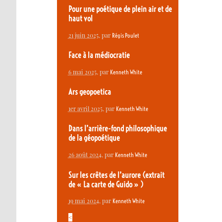
Pour une poétique de plein air et de
haut vol
21 juin 2025
, par
Régis Poulet
Face à la médiocratie
6 mai 2025
, par
Kenneth White
Ars geopoetica
1er avril 2025
, par
Kenneth White
Dans l’arrière-fond philosophique
de la géopoétique
26 août 2024
, par
Kenneth White
Sur les crêtes de l’aurore (extrait
de « La carte de Guido » )
19 mai 2024
, par
Kenneth White
<