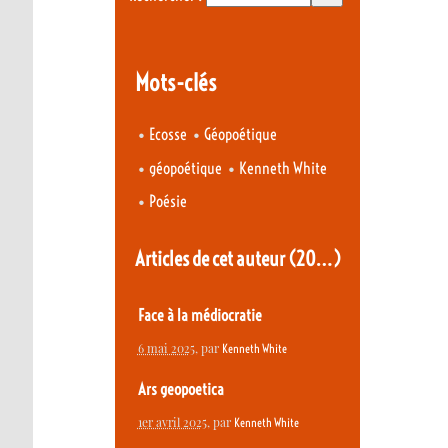
Mots-clés
•
•
Ecosse
Géopoétique
•
•
géopoétique
Kenneth White
•
Poésie
Articles de cet auteur
(20…)
Face à la médiocratie
6 mai 2025
, par
Kenneth White
Ars geopoetica
1er avril 2025
, par
Kenneth White