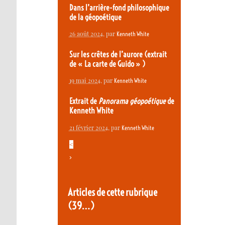
Dans l’arrière-fond philosophique
de la géopoétique
26 août 2024
, par
Kenneth White
Sur les crêtes de l’aurore (extrait
de « La carte de Guido » )
19 mai 2024
, par
Kenneth White
Extrait de
Panorama géopoétique
de
Kenneth White
21 février 2024
, par
Kenneth White
<
>
Articles de cette rubrique
(39…)