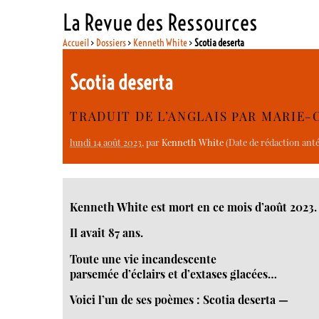
La Revue des Ressources
Accueil
>
Dossiers
>
Kenneth White
>
Scotia deserta
Scotia deserta
TRADUIT DE L’ANGLAIS PAR MARIE
lundi 14 août 2023
, par
Kenneth White
(Date de rédaction antér
Kenneth White est mort en ce mois d’août 2023.
Il avait 87 ans.
Toute une vie incandescente
parsemée d’éclairs et d’extases glacées…
Voici l’un de ses poèmes : Scotia deserta —