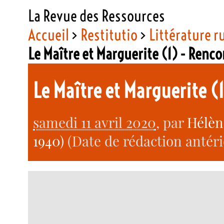
La Revue des Ressources
Accueil
>
Restitutio
>
Littérature r
Le Maître et Marguerite (1) - Renc
Le Maître et Marguerite (
samedi 11 avril 2020
, par
Hélèn
1940)
(Date de rédaction antérie