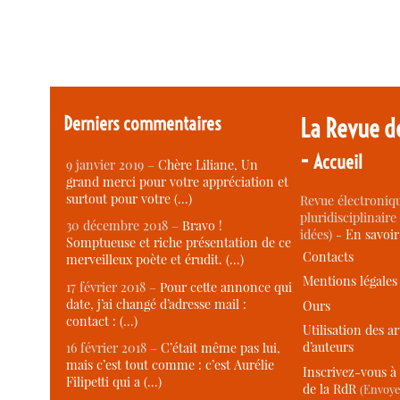
Derniers commentaires
La Revue d
-
Accueil
9 janvier 2019 –
Chère Liliane, Un
grand merci pour votre appréciation et
surtout pour votre (…)
Revue électroniqu
pluridisciplinaire 
30 décembre 2018 –
Bravo !
idées) -
En savoi
Somptueuse et riche présentation de ce
Contacts
merveilleux poète et érudit. (…)
Mentions légales
17 février 2018 –
Pour cette annonce qui
date, j’ai changé d’adresse mail :
Ours
contact : (…)
Utilisation des ar
d’auteurs
16 février 2018 –
C’était même pas lui,
mais c’est tout comme : c’est Aurélie
Inscrivez-vous à 
Filipetti qui a (…)
de la RdR
(Envoye