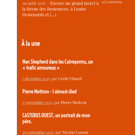
ni contenu)
29 août 2017 –
Encore un grand merci à
la Revue des Ressources, à Louise
Desrenards et (…)
À la une
Nan Shepherd dans les Cairngorms, un
« trafic amoureux »
7 décembre 2025
, par
Cécile Vibarel
Pierre Mottron - I almost died
23 novembre 2025
, par
Pierre Mottron
CASTERUS OUEST, un portrait de mon
père.
29 septembre 2025
, par
Nicolas Losson