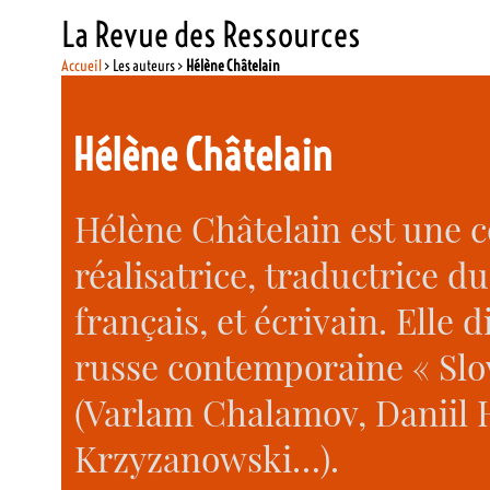
La Revue des Ressources
Accueil
> Les auteurs >
Hélène Châtelain
Hélène Châtelain
Hélène Châtelain est une 
réalisatrice, traductrice d
français, et écrivain. Elle d
russe contemporaine « Slov
(Varlam Chalamov, Daniil
Krzyzanowski…).