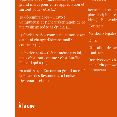
grand merci pour votre appréciation et
surtout pour votre (…)
Revue électroniqu
pluridisciplinaire 
30 décembre 2018 –
Bravo !
idées) -
En savoi
Somptueuse et riche présentation de ce
Contacts
merveilleux poète et érudit. (…)
Mentions légales
17 février 2018 –
Pour cette annonce qui
date, j’ai changé d’adresse mail :
Ours
contact : (…)
Utilisation des ar
d’auteurs
16 février 2018 –
C’était même pas lui,
mais c’est tout comme : c’est Aurélie
Inscrivez-vous à 
Filipetti qui a (…)
de la RdR
(Envoye
ni contenu)
29 août 2017 –
Encore un grand merci à
la Revue des Ressources, à Louise
Desrenards et (…)
À la une