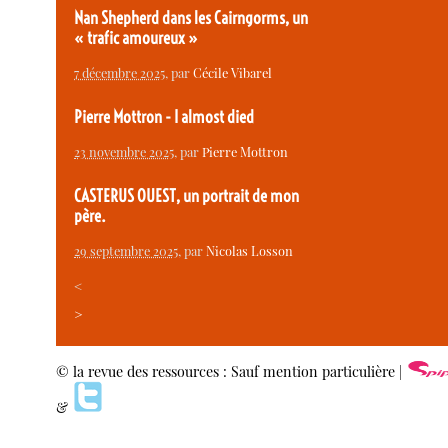
Nan Shepherd dans les Cairngorms, un
« trafic amoureux »
7 décembre 2025
, par
Cécile Vibarel
Pierre Mottron - I almost died
23 novembre 2025
, par
Pierre Mottron
CASTERUS OUEST, un portrait de mon
père.
29 septembre 2025
, par
Nicolas Losson
<
>
© la revue des ressources : Sauf mention particulière |
&