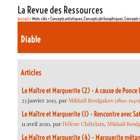
La Revue des Ressources
Accueil
> Mots-clés > Concepts artistiques, Concepts philosophiques, Concepts 
Diable
Articles
Le Maître et Marguerite (2) - A cause de Ponce P
23 janvier 2013, par
Mikhaïl Boulgakov (1891-1940
Le Maître et Marguerite (1) - Rencontre avec Sa
11 avril 2020, par
Hélène Châtelain
,
Mikhaïl Boulg
Le Maître et Marguerite (4) - Marguerite méta