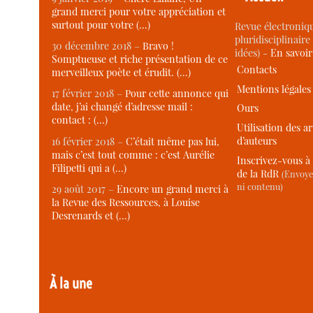
grand merci pour votre appréciation et
surtout pour votre (…)
Revue électroniqu
pluridisciplinaire 
30 décembre 2018 –
Bravo !
idées) -
En savoi
Somptueuse et riche présentation de ce
Contacts
merveilleux poète et érudit. (…)
Mentions légales
17 février 2018 –
Pour cette annonce qui
date, j’ai changé d’adresse mail :
Ours
contact : (…)
Utilisation des ar
d’auteurs
16 février 2018 –
C’était même pas lui,
mais c’est tout comme : c’est Aurélie
Inscrivez-vous à 
Filipetti qui a (…)
de la RdR
(Envoye
ni contenu)
29 août 2017 –
Encore un grand merci à
la Revue des Ressources, à Louise
Desrenards et (…)
À la une