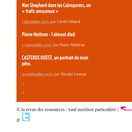
Nan Shepherd dans les Cairngorms, un
« trafic amoureux »
7 décembre 2025
, par
Cécile Vibarel
Pierre Mottron - I almost died
23 novembre 2025
, par
Pierre Mottron
CASTERUS OUEST, un portrait de mon
père.
29 septembre 2025
, par
Nicolas Losson
<
>
© la revue des ressources : Sauf mention particulière |
&