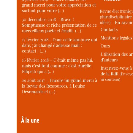
grand merci pour votre appréciation et
surtout pour votre (…)
Revue électroniqu
pluridisciplinaire 
30 décembre 2018 –
Bravo !
idées) -
En savoi
Somptueuse et riche présentation de ce
Contacts
merveilleux poète et érudit. (…)
Mentions légales
17 février 2018 –
Pour cette annonce qui
date, j’ai changé d’adresse mail :
Ours
contact : (…)
Utilisation des ar
d’auteurs
16 février 2018 –
C’était même pas lui,
mais c’est tout comme : c’est Aurélie
Inscrivez-vous à 
Filipetti qui a (…)
de la RdR
(Envoye
ni contenu)
29 août 2017 –
Encore un grand merci à
la Revue des Ressources, à Louise
Desrenards et (…)
À la une