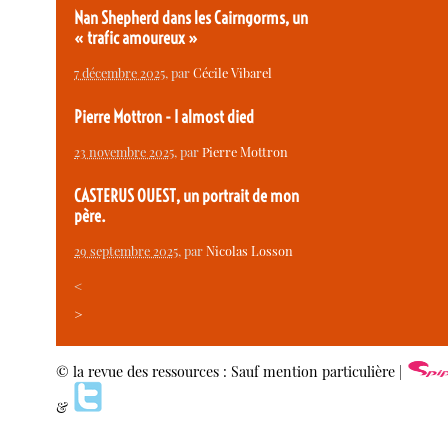
Nan Shepherd dans les Cairngorms, un
« trafic amoureux »
7 décembre 2025
, par
Cécile Vibarel
Pierre Mottron - I almost died
23 novembre 2025
, par
Pierre Mottron
CASTERUS OUEST, un portrait de mon
père.
29 septembre 2025
, par
Nicolas Losson
<
>
© la revue des ressources : Sauf mention particulière |
&