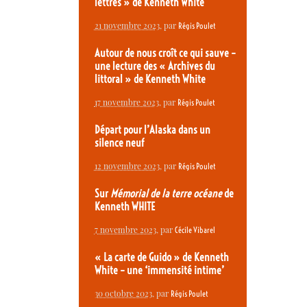
lettrés » de Kenneth White
21 novembre 2023
, par
Régis Poulet
Autour de nous croît ce qui sauve –
une lecture des « Archives du
littoral » de Kenneth White
17 novembre 2023
, par
Régis Poulet
Départ pour l’Alaska dans un
silence neuf
12 novembre 2023
, par
Régis Poulet
Sur
Mémorial de la terre océane
de
Kenneth WHITE
7 novembre 2023
, par
Cécile Vibarel
« La carte de Guido » de Kenneth
White – une ‘immensité intime’
30 octobre 2023
, par
Régis Poulet