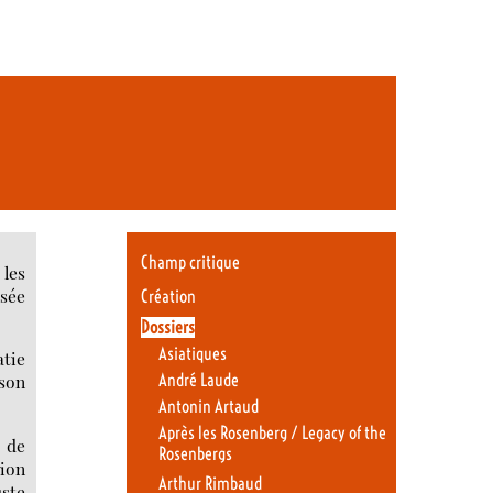
Champ critique
 les
isée
Création
Dossiers
Asiatiques
atie
André Laude
 son
Antonin Artaud
Après les Rosenberg / Legacy of the
à de
Rosenbergs
ion
Arthur Rimbaud
uste