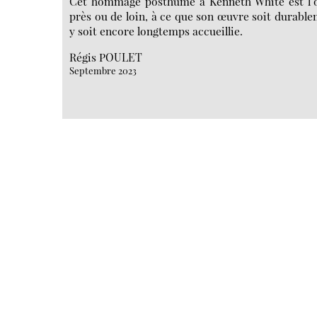
Cet hommage posthume à Kenneth White est l’o
près ou de loin, à ce que son œuvre soit durable
y soit encore longtemps accueillie.
Régis POULET
Septembre 2023