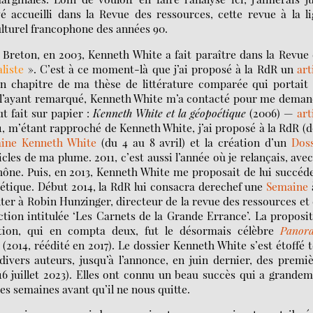
accueilli dans la Revue des ressources, cette revue à la l
culturel francophone des années 90.
 Breton, en 2003, Kenneth White a fait paraître dans la Revue
liste
». C’est à ce moment-là que j’ai proposé à la RdR un
art
n chapitre de ma thèse de littérature comparée qui portait 
 l’ayant remarqué, Kenneth White m’a contacté pour me deman
ut fait sur papier :
Kenneth White et la géopoétique
(2006) —
art
, m’étant rapproché de Kenneth White, j’ai proposé à la RdR (
ine Kenneth White
(du 4 au 8 avril) et la création d’un
Doss
ticles de ma plume. 2011, c’est aussi l’année où je relançais, ave
hône. Puis, en 2013, Kenneth White me proposait de lui succéd
poétique. Début 2014, la RdR lui consacra derechef une
Semaine
ter à Robin Hunzinger, directeur de la revue des ressources et
tion intitulée ‘Les Carnets de la Grande Errance’. La proposi
ction, qui en compta deux, fut le désormais célèbre
Panor
(2014, réédité en 2017). Le dossier Kenneth White s’est étoffé 
ivers auteurs, jusqu’à l’annonce, en juin dernier, des premi
16 juillet 2023). Elles ont connu un beau succès qui a grande
es semaines avant qu’il ne nous quitte.