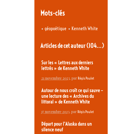
Mots-clés
•
•
géopoétique
Kenneth White
Articles de cet auteur
(104…)
Sur les « Lettres aux derniers
lettrés » de Kenneth White
21 novembre 2023
, par
Régis Poulet
Autour de nous croît ce qui sauve –
une lecture des « Archives du
littoral » de Kenneth White
17 novembre 2023
, par
Régis Poulet
Départ pour l’Alaska dans un
silence neuf