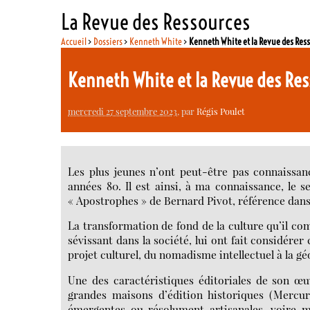
La Revue des Ressources
Accueil
>
Dossiers
>
Kenneth White
>
Kenneth White et la Revue des Res
Kenneth White et la Revue des Re
mercredi 27 septembre 2023
, par
Régis Poulet
Les plus jeunes n’ont peut-être pas connaissan
années 80. Il est ainsi, à ma connaissance, le s
« Apostrophes » de Bernard Pivot, référence dans 
La transformation de fond de la culture qu’il co
sévissant dans la société, lui ont fait considér
projet culturel, du nomadisme intellectuel à la gé
Une des caractéristiques éditoriales de son œuv
grandes maisons d’édition historiques (Mercur
émergentes ou résolument artisanales, voire mar