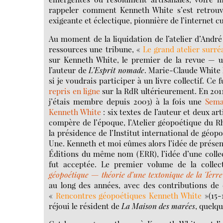
rappeler comment Kenneth White s’est retrouvé 
exigeante et éclectique, pionnière de l’internet 
Au moment de la liquidation de l’atelier d’André
ressources une tribune, «
Le grand atelier surréa
sur Kenneth White, le premier de la revue — u
l’auteur de
L’Esprit nomade
. Marie-Claude White
si je voudrais participer à un livre collectif. Ce f
repris en ligne
sur la RdR ultérieurement. En 2011
j’étais membre depuis 2003) à la fois une
Sema
Kenneth White
: six textes de l’auteur et deux ar
compère de l’époque, l’Atelier géopoétique du R
la présidence de l’Institut international de géo
Une. Kenneth et moi eûmes alors l’idée de présen
Éditions du même nom (ERR), l’idée d’une collec
fut acceptée. Le premier volume de la colle
géopoétique — théorie d’une textonique de la Terre
au long des années, avec des contributions de d
«
Rencontres géopoétiques Kenneth White
»(15-
réjoui le résident de
La Maison des marées
, quelqu