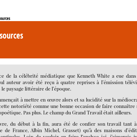
sources
ssources
ce de la célébrité médiatique que Kenneth White a eue dans
eul auteur avoir été reçu à quatre reprises à l’émission télév
le paysage littéraire de l’époque.
mmençait à mettre en œuvre alors et sa lucidité sur la médiocr
er cette notoriété comme une bonne occasion de faire connaître
opoétique. Pas plus. Le champ du Grand Travail était ailleurs.
re, du début à la fin, aura été de confier son travail tant 
e de France, Albin Michel, Grasset) qu’à des maisons d’édit
ginales. Loin de vouloir en faire l’analyse ici, j’aimerais j