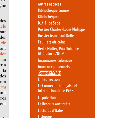
Autres espaces
igne
Bibliothèque sonore
Bibliothèques
 des
D.A.F. de Sade
icle
Dossier Charles-Louis Philippe
sur
Dossier Jean-Paul Dollé
der
Feuillets africains
icle
dont
Herta Müller, Prix Nobel de
ier
littérature 2009
c un
Imaginaires coloniaux
er à
Journaux personnels
à la
Kenneth White
 des
L’insurrection
tion
La Connexion française et
ama
internationale de 1968
tout
ères
Le pôle Noir
ment
Le Recours aux forêts
Lectures d’Italie
Lisbonne