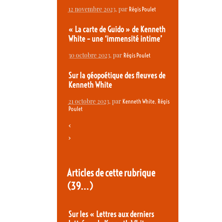
12 novembre 2023
, par
Régis Poulet
« La carte de Guido » de Kenneth
White – une ‘immensité intime’
30 octobre 2023
, par
Régis Poulet
Sur la géopoétique des fleuves de
Kenneth White
21 octobre 2023
, par
,
Kenneth White
Régis
Poulet
<
>
Articles de cette rubrique
(39…)
Sur les « Lettres aux derniers