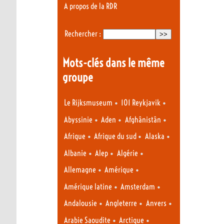
A propos de la RDR
Rechercher :
Mots-clés dans le même
groupe
•
•
Le Rijksmuseum
101 Reykjavik
•
•
•
Abyssinie
Aden
Afghânistân
•
•
•
Afrique
Afrique du sud
Alaska
•
•
•
Albanie
Alep
Algérie
•
•
Allemagne
Amérique
•
•
Amérique latine
Amsterdam
•
•
•
Andalousie
Angleterre
Anvers
•
•
Arabie Saoudite
Arctique