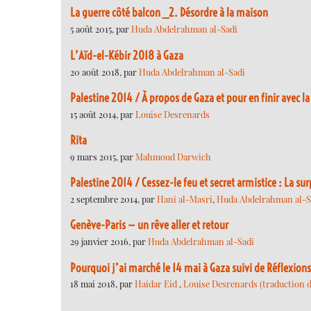
La guerre côté balcon _2. Désordre à la maison
5 août 2015, par
Huda Abdelrahman al-Sadi
L’Aïd-el-Kébir 2018 à Gaza
20 août 2018, par
Huda Abdelrahman al-Sadi
Palestine 2014 / À propos de Gaza et pour en finir avec l
15 août 2014, par
Louise Desrenards
Rita
9 mars 2015, par
Mahmoud Darwich
Palestine 2014 / Cessez-le feu et secret armistice : La su
2 septembre 2014, par
Hani al-Masri
,
Huda Abdelrahman al-S
Genève-Paris — un rêve aller et retour
29 janvier 2016, par
Huda Abdelrahman al-Sadi
Pourquoi j’ai marché le 14 mai à Gaza suivi de Réflexion
18 mai 2018, par
Haidar Eid
,
Louise Desrenards (traduction de