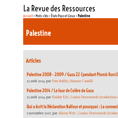
La Revue des Ressources
Accueil
> Mots-clés > États Pays et Lieux >
Palestine
Palestine
Articles
Palestine 2008 - 2009 / Gaza 22 (pendant Plomb Durci
22 août 2014, par
Dan Balilty
,
Simone Camilli
Palestine 2014 / Le Jour de Colère de Gaza
23 août 2014, par
Haidar Eid
,
Louise Desrenards (traduction de
Qui a écrit la Déclaration Balfour et pourquoi : La conne
5 novembre 2017, par
Alison Weir
,
Louise Desrenards (traduct