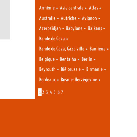
•
•
•
Arménie
Asie centrale
Atlas
•
•
•
Australie
Autriche
Avignon
•
•
•
Azerbaïdjan
Babylone
Balkans
•
Bande de Gaza
•
•
Bande de Gaza, Gaza ville
Banlieue
•
•
•
Belgique
Bentalha
Berlin
•
•
•
Beyrouth
Biélorussie
Birmanie
•
•
Bordeaux
Bosnie-Herzégovine
1
2
3
4
5
6
7