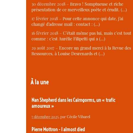
30 décembre 2018 –
Bravo ! Somptueuse et riche
présentation de ce merveilleux poète et érudit. (…)
17 février 2018 –
Pour cette annonce qui date, j’ai
changé d’adresse mail : contact : (…)
16 février 2018 –
C’était même pas lui, mais c’est tout
comme : c’est Aurélie Filipetti qui a (…)
29 août 2017 –
Encore un grand merci à la Revue des
Ressources, à Louise Desrenards et (…)
À la une
Nan Shepherd dans les Cairngorms, un « trafic
amoureux »
7 décembre 2025
, par
Cécile Vibarel
Pierre Mottron - I almost died