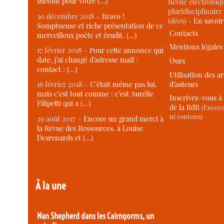
surtout pour votre (…)
Revue électroniqu
pluridisciplinaire 
30 décembre 2018 –
Bravo !
idées) -
En savoi
Somptueuse et riche présentation de ce
Contacts
merveilleux poète et érudit. (…)
Mentions légales
17 février 2018 –
Pour cette annonce qui
date, j’ai changé d’adresse mail :
Ours
contact : (…)
Utilisation des ar
d’auteurs
16 février 2018 –
C’était même pas lui,
mais c’est tout comme : c’est Aurélie
Inscrivez-vous à 
Filipetti qui a (…)
de la RdR
(Envoye
ni contenu)
29 août 2017 –
Encore un grand merci à
la Revue des Ressources, à Louise
Desrenards et (…)
À la une
Nan Shepherd dans les Cairngorms, un