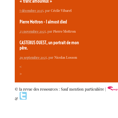
« trafic amoureux »
7 décembre 2025
, par
Cécile Vibarel
Pierre Mottron - I almost died
23 novembre 2025
, par
Pierre Mottron
CASTERUS OUEST, un portrait de mon
père.
29 septembre 2025
, par
Nicolas Losson
<
>
© la revue des ressources : Sauf mention particulière |
&