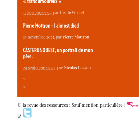
« trafic amoureux »
7 décembre 2025
, par
Cécile Vibarel
Pierre Mottron - I almost died
23 novembre 2025
, par
Pierre Mottron
CASTERUS OUEST, un portrait de mon
père.
29 septembre 2025
, par
Nicolas Losson
<
>
© la revue des ressources : Sauf mention particulière |
&