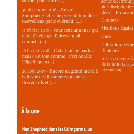
surtout pour votre (…)
Revue électroniqu
pluridisciplinaire 
30 décembre 2018 –
Bravo !
idées) -
En savoi
Somptueuse et riche présentation de ce
Contacts
merveilleux poète et érudit. (…)
Mentions légales
17 février 2018 –
Pour cette annonce qui
date, j’ai changé d’adresse mail :
Ours
contact : (…)
Utilisation des ar
d’auteurs
16 février 2018 –
C’était même pas lui,
mais c’est tout comme : c’est Aurélie
Inscrivez-vous à 
Filipetti qui a (…)
de la RdR
(Envoye
ni contenu)
29 août 2017 –
Encore un grand merci à
la Revue des Ressources, à Louise
Desrenards et (…)
À la une
Nan Shepherd dans les Cairngorms, un