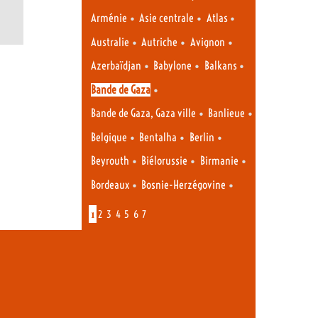
•
•
•
Arménie
Asie centrale
Atlas
•
•
•
Australie
Autriche
Avignon
•
•
•
Azerbaïdjan
Babylone
Balkans
•
Bande de Gaza
•
•
Bande de Gaza, Gaza ville
Banlieue
•
•
•
Belgique
Bentalha
Berlin
•
•
•
Beyrouth
Biélorussie
Birmanie
•
•
Bordeaux
Bosnie-Herzégovine
1
2
3
4
5
6
7