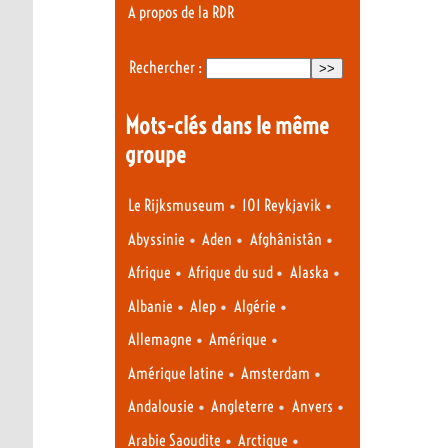
A propos de la RDR
Rechercher :
Mots-clés dans le même
groupe
•
•
Le Rijksmuseum
101 Reykjavik
•
•
•
Abyssinie
Aden
Afghânistân
•
•
•
Afrique
Afrique du sud
Alaska
•
•
•
Albanie
Alep
Algérie
•
•
Allemagne
Amérique
•
•
Amérique latine
Amsterdam
•
•
•
Andalousie
Angleterre
Anvers
•
•
Arabie Saoudite
Arctique