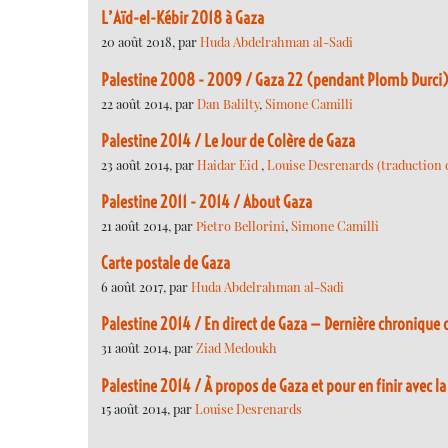
L’Aïd-el-Kébir 2018 à Gaza
20 août 2018, par
Huda Abdelrahman al-Sadi
Palestine 2008 - 2009 / Gaza 22 (pendant Plomb Durci
22 août 2014, par
Dan Balilty
,
Simone Camilli
Palestine 2014 / Le Jour de Colère de Gaza
23 août 2014, par
Haidar Eid
,
Louise Desrenards (traduction de
Palestine 2011 - 2014 / About Gaza
21 août 2014, par
Pietro Bellorini
,
Simone Camilli
Carte postale de Gaza
6 août 2017, par
Huda Abdelrahman al-Sadi
Palestine 2014 / En direct de Gaza — Dernière chronique 
31 août 2014, par
Ziad Medoukh
Palestine 2014 / À propos de Gaza et pour en finir avec l
15 août 2014, par
Louise Desrenards