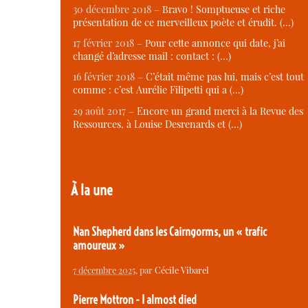
30 décembre 2018 –
Bravo ! Somptueuse et riche
présentation de ce merveilleux poète et érudit. (…)
17 février 2018 –
Pour cette annonce qui date, j’ai
changé d’adresse mail : contact : (…)
16 février 2018 –
C’était même pas lui, mais c’est tout
comme : c’est Aurélie Filipetti qui a (…)
29 août 2017 –
Encore un grand merci à la Revue des
Ressources, à Louise Desrenards et (…)
À la une
Nan Shepherd dans les Cairngorms, un « trafic
amoureux »
7 décembre 2025
, par
Cécile Vibarel
Pierre Mottron - I almost died