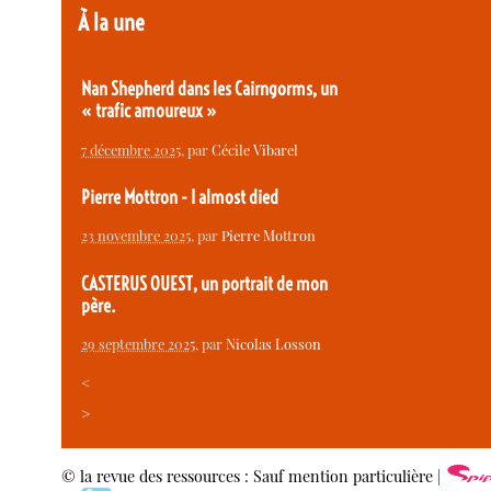
À la une
Nan Shepherd dans les Cairngorms, un
« trafic amoureux »
7 décembre 2025
, par
Cécile Vibarel
Pierre Mottron - I almost died
23 novembre 2025
, par
Pierre Mottron
CASTERUS OUEST, un portrait de mon
père.
29 septembre 2025
, par
Nicolas Losson
<
>
© la revue des ressources : Sauf mention particulière |