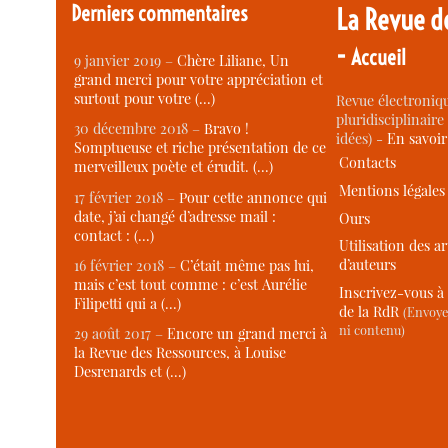
Derniers commentaires
La Revue d
-
Accueil
9 janvier 2019 –
Chère Liliane, Un
grand merci pour votre appréciation et
surtout pour votre (…)
Revue électroniqu
pluridisciplinaire 
30 décembre 2018 –
Bravo !
idées) -
En savoi
Somptueuse et riche présentation de ce
Contacts
merveilleux poète et érudit. (…)
Mentions légales
17 février 2018 –
Pour cette annonce qui
date, j’ai changé d’adresse mail :
Ours
contact : (…)
Utilisation des ar
d’auteurs
16 février 2018 –
C’était même pas lui,
mais c’est tout comme : c’est Aurélie
Inscrivez-vous à 
Filipetti qui a (…)
de la RdR
(Envoye
ni contenu)
29 août 2017 –
Encore un grand merci à
la Revue des Ressources, à Louise
Desrenards et (…)