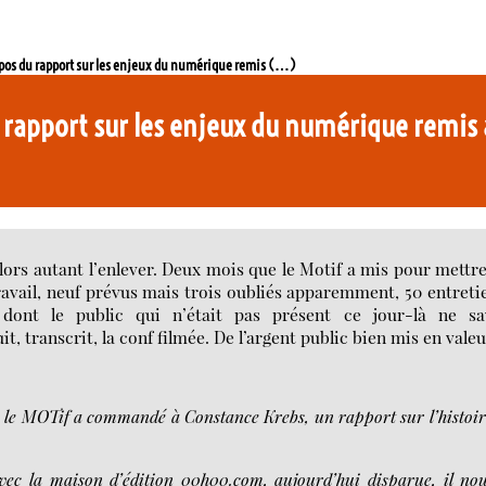
opos du rapport sur les enjeux du numérique remis (…)
 rapport sur les enjeux du numérique remis
alors autant l’enlever. Deux mois que le Motif a mis pour mettr
ravail, neuf prévus mais trois oubliés apparemment, 50 entreti
ont le public qui n’était pas présent ce jour-là ne sa
, transcrit, la conf filmée. De l’argent public bien mis en valeu
, le MOTif a commandé à Constance Krebs, un rapport sur l’histoir
vec la maison d’édition 00h00.com, aujourd’hui disparue, il no