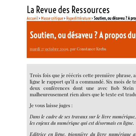
La Revue des Ressources
Accueil
>
Masse critique
>
Hyperlittérature
>
Soutien, ou désaveu ? A pr
Soutien, ou désaveu ? A propos du
mardi 27 octobre 2009
, par
Constance Krebs
Trois fois que je réécris cette première phrase, 
ligne le rapport qu’il a commandé. Six mois de t
deux conférences dont une avec Bob Stein d
malheureusement rien alors que le texte est traduit
Je vous laisse juges :
Dans le cadre de ses travaux sur le livre numérique
les enjeux du numérique qui est désormais en ligne.
Editrice en ligne, pionnière du livre numérique a