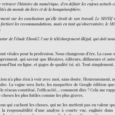
etracer l’histoire du numérique, d’en définir les enjeux actuels e
lités du monde du livre et de la bouquinosphère.
ment sur les conclusions qu’elle tirait de son travail. Le MOTif 
a fortiori les recommandations, mais en tant qu’observatoire, le M
.
star de l’étude EbookZ ? sur le téléchargement illégal, qui doit nou
ont vitales pour la profession. Nous changeons d’ère. La casse 
prennent, qui savent que libraires, éditeurs, diffuseurs et aut
ourd’hui en ligne, et gages de qualité (si, si). Tout simplement
tution n’a plus rien à voir avec moi, sans doute. Heureusement, 
e. La vague sera forte, les maquettes de Google édition que 
, le réseau constitué, l’efficacité… comment dire ? Cela me rapp
 choses les plus futiles comme les plus graves.
tions qui cachent les choses, qui ne les mettent pas en valeur q
la responsabilité d’une analyse à courte vue, engluée dans 