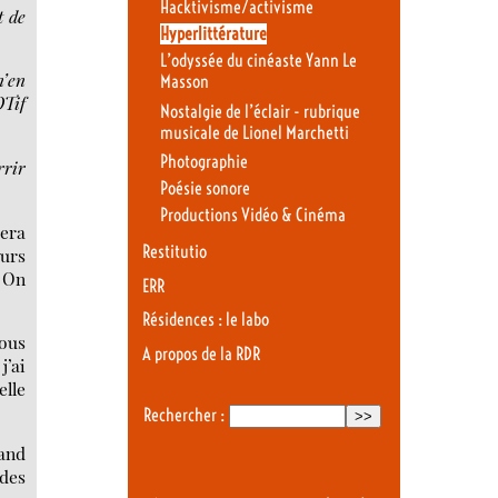
Hacktivisme/activisme
t de
Hyperlittérature
L’odyssée du cinéaste Yann Le
n’en
Masson
OTif
Nostalgie de l’éclair - rubrique
musicale de Lionel Marchetti
Photographie
rrir
Poésie sonore
Productions Vidéo & Cinéma
sera
Restitutio
eurs
. On
ERR
Résidences : le labo
nous
A propos de la RDR
j’ai
elle
Rechercher :
uand
des