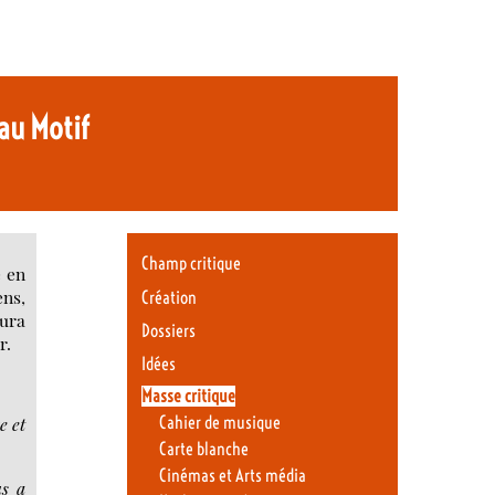
 au Motif
Champ critique
e en
ens,
Création
ura
Dossiers
r.
Idées
Masse critique
Cahier de musique
e et
Carte blanche
Cinémas et Arts média
us a