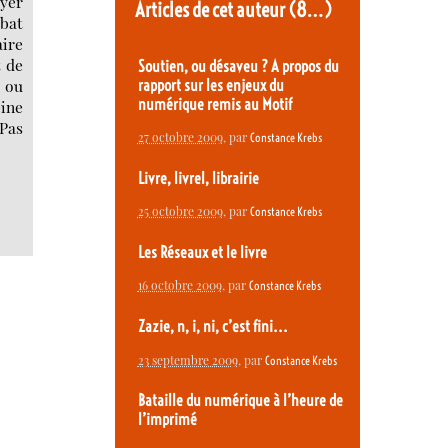
oyer
Articles de cet auteur
(8…)
ébat
aire
t de
Soutien, ou désaveu ? A propos du
, ou
rapport sur les enjeux du
numérique remis au Motif
eine
 Pas
27 octobre 2009
, par
Constance Krebs
Livre, livrel, librairie
25 octobre 2009
, par
Constance Krebs
Les Réseaux et le livre
16 octobre 2009
, par
Constance Krebs
Zazie, n, i, ni, c’est fini...
23 septembre 2009
, par
Constance Krebs
Bataille du numérique à l’heure de
l’imprimé