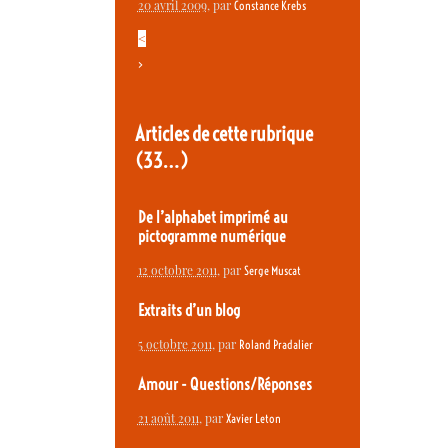
20 avril 2009
, par
Constance Krebs
<
>
Articles de cette rubrique
(33…)
De l’alphabet imprimé au
pictogramme numérique
12 octobre 2011
, par
Serge Muscat
Extraits d’un blog
5 octobre 2011
, par
Roland Pradalier
Amour - Questions/Réponses
21 août 2011
, par
Xavier Leton