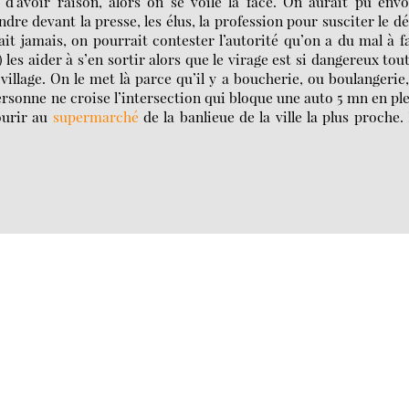
d’avoir raison, alors on se voile la face. On aurait pu env
ndre devant la presse, les élus, la profession pour susciter le d
ait jamais, on pourrait contester l’autorité qu’on a du mal à f
) les aider à s’en sortir alors que le virage est si dangereux tou
llage. On le met là parce qu’il y a boucherie, ou boulangerie
ersonne ne croise l’intersection qui bloque une auto 5 mn en pl
courir au
supermarché
de la banlieue de la ville la plus proche.