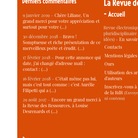
Derniers commentaires
La Revue d
-
Accueil
9 janvier 2019 –
Chère Liliane, Un
grand merci pour votre appréciation et
surtout pour votre (…)
Revue électroniqu
pluridisciplinaire 
30 décembre 2018 –
Bravo !
idées) -
En savoi
Somptueuse et riche présentation de ce
Contacts
merveilleux poète et érudit. (…)
Mentions légales
17 février 2018 –
Pour cette annonce qui
date, j’ai changé d’adresse mail :
Ours
contact : (…)
Utilisation des ar
d’auteurs
16 février 2018 –
C’était même pas lui,
mais c’est tout comme : c’est Aurélie
Inscrivez-vous à 
Filipetti qui a (…)
de la RdR
(Envoye
ni contenu)
29 août 2017 –
Encore un grand merci à
la Revue des Ressources, à Louise
Desrenards et (…)