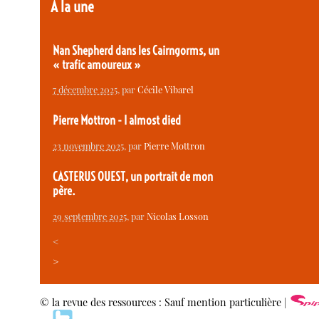
À la une
Nan Shepherd dans les Cairngorms, un
« trafic amoureux »
7 décembre 2025
, par
Cécile Vibarel
Pierre Mottron - I almost died
23 novembre 2025
, par
Pierre Mottron
CASTERUS OUEST, un portrait de mon
père.
29 septembre 2025
, par
Nicolas Losson
<
>
© la revue des ressources : Sauf mention particulière |