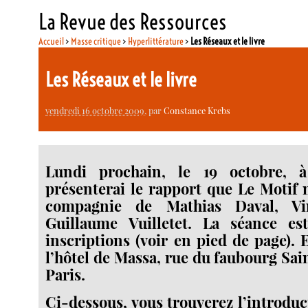
La Revue des Ressources
Accueil
>
Masse critique
>
Hyperlittérature
>
Les Réseaux et le livre
Les Réseaux et le livre
vendredi 16 octobre 2009
, par
Constance Krebs
Lundi prochain, le 19 octobre, à
présenterai le rapport que Le Motif
compagnie de Mathias Daval, Vi
Guillaume Vuilletet. La séance es
inscriptions (voir en pied de page). 
l’hôtel de Massa, rue du faubourg Sai
Paris.
Ci-dessous, vous trouverez l’introduc