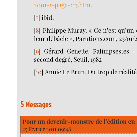
2001-1-page-113.htm
.
[
7
]
ibid.
[
8
]
Philippe Muray, « Ce n’est qu’un
leur débâcle », Parutions.com, 23/01/
[
9
]
Gérard Genette, Palimpsestes - 
second degré, Seuil, 1982
[
10
]
Annie Le Brun, Du trop de réalité
5 Messages
Pour un devenir-monstre de l’édition en 
25 février 2011 09:48