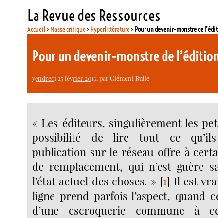
La Revue des Ressources
Accueil
>
Masse critique
>
Hyperlittérature
>
Pour un devenir-monstre de l’édit
Pour un devenir-monstre de l’éditio
vendredi 25 février 2011
, par
Clément Bulle
« Les éditeurs, singulièrement les peti
possibilité de lire tout ce qu’il
publication sur le réseau offre à cert
de remplacement, qui n’est guère sa
l’état actuel des choses. »
[
1
]
Il est vra
ligne prend parfois l’aspect, quand c
d’une escroquerie commune à cer