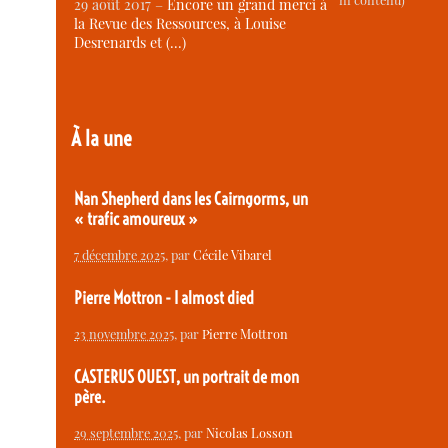
ni contenu)
29 août 2017 –
Encore un grand merci à
la Revue des Ressources, à Louise
Desrenards et (…)
À la une
Nan Shepherd dans les Cairngorms, un
« trafic amoureux »
7 décembre 2025
, par
Cécile Vibarel
Pierre Mottron - I almost died
23 novembre 2025
, par
Pierre Mottron
CASTERUS OUEST, un portrait de mon
père.
29 septembre 2025
, par
Nicolas Losson