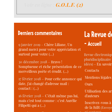
Voir en ligne :
G.O.L.F. (2)
Derniers commentaires
La Revue d
-
Accueil
9 janvier 2019 –
Chère Liliane, Un
grand merci pour votre appréciation et
surtout pour votre (…)
Revue électroniqu
pluridisciplinaire 
30 décembre 2018 –
Bravo !
idées) -
En savoi
Somptueuse et riche présentation de ce
Contacts
merveilleux poète et érudit. (…)
Mentions légales
17 février 2018 –
Pour cette annonce qui
date, j’ai changé d’adresse mail :
Ours
contact : (…)
Utilisation des ar
d’auteurs
16 février 2018 –
C’était même pas lui,
mais c’est tout comme : c’est Aurélie
Inscrivez-vous à 
Filipetti qui a (…)
de la RdR
(Envoye