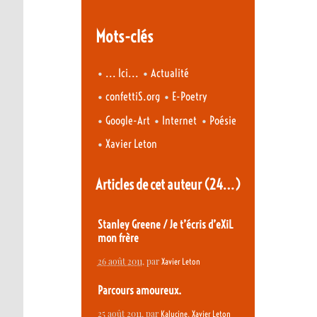
Mots-clés
•
•
... Ici...
Actualité
•
•
confettiS.org
E-Poetry
•
•
•
Google-Art
Internet
Poésie
•
Xavier Leton
Articles de cet auteur
(24…)
Stanley Greene / Je t’écris d’eXiL
mon frère
26 août 2011
, par
Xavier Leton
Parcours amoureux.
25 août 2011
, par
,
Kalucine
Xavier Leton