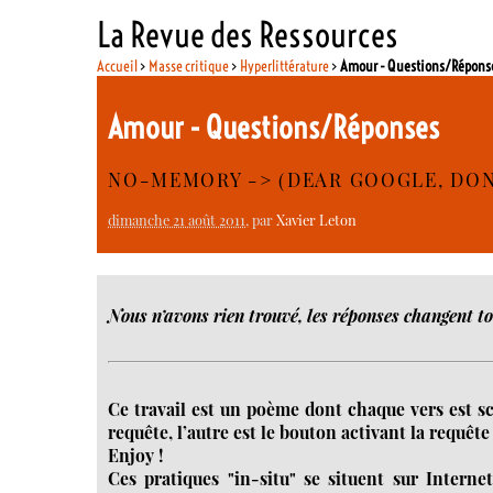
La Revue des Ressources
Accueil
>
Masse critique
>
Hyperlittérature
>
Amour - Questions/Répons
Amour - Questions/Réponses
NO-MEMORY -> (DEAR GOOGLE, DON’
dimanche 21 août 2011
, par
Xavier Leton
Nous n’avons rien trouvé, les réponses changent t
Ce travail est un poème dont chaque vers est sci
requête, l’autre est le bouton activant la requêt
Enjoy !
Ces pratiques "in-situ" se situent sur Interne