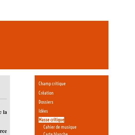
Champ critique
Création
Dossiers
Idées
e la
Masse critique
Cahier de musique
arce
Carte blanche