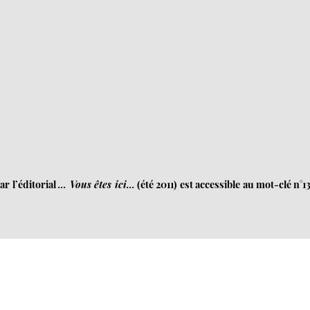
or
decrease
volume.
ar l’éditorial
... Vous êtes ici...
(été 2011) est accessible au mot-clé n°13