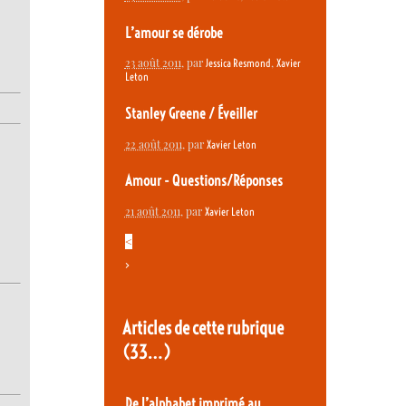
L’amour se dérobe
23 août 2011
, par
,
Jessica Resmond
Xavier
Leton
Stanley Greene / Éveiller
22 août 2011
, par
Xavier Leton
Amour - Questions/Réponses
21 août 2011
, par
Xavier Leton
<
>
Articles de cette rubrique
(33…)
De l’alphabet imprimé au