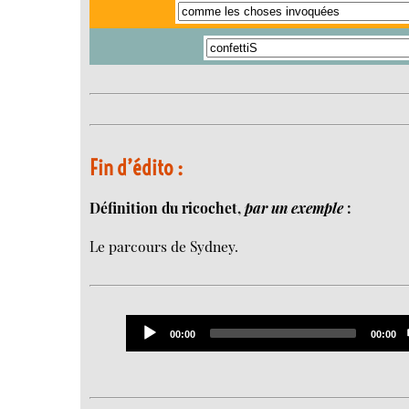
Fin d’édito :
Définition du ricochet,
par un exemple
:
Le parcours de Sydney.
Audio
Current
Total
00:00
00:00
Player
time
duratio