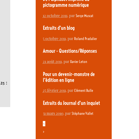
pictogramme numérique
12 octobre 2011
, par
Serge Muscat
Extraits d’un blog
5 octobre 2011
, par
Roland Pradalier
Amour - Questions/Réponses
21 août 2011
, par
Xavier Leton
Pour un devenir-monstre de
l’édition en ligne
25 :
25 février 2011
, par
Clément Bulle
Extraits du Journal d’un inquiet
31 mars 2010
, par
Stéphane Vallet
<
>