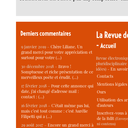
Derniers commentaires
La Revue d
-
Accueil
9 janvier 2019 –
Chère Liliane, Un
grand merci pour votre appréciation et
surtout pour votre (…)
Revue électroniqu
pluridisciplinaire 
30 décembre 2018 –
Bravo !
idées) -
En savoi
Somptueuse et riche présentation de ce
Contacts
merveilleux poète et érudit. (…)
Mentions légales
17 février 2018 –
Pour cette annonce qui
date, j’ai changé d’adresse mail :
Ours
contact : (…)
Utilisation des ar
d’auteurs
16 février 2018 –
C’était même pas lui,
mais c’est tout comme : c’est Aurélie
Inscrivez-vous à 
Filipetti qui a (…)
de la RdR
(Envoye
ni contenu)
29 août 2017 –
Encore un grand merci à