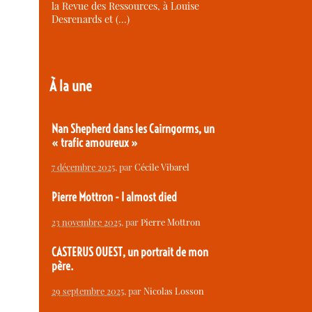
la Revue des Ressources, à Louise
Desrenards et (…)
À la une
Nan Shepherd dans les Cairngorms, un
« trafic amoureux »
7 décembre 2025
, par
Cécile Vibarel
Pierre Mottron - I almost died
23 novembre 2025
, par
Pierre Mottron
CASTERUS OUEST, un portrait de mon
père.
29 septembre 2025
, par
Nicolas Losson