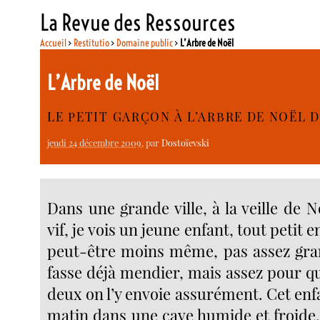
La Revue des Ressources
Accueil
>
Restitutio
>
Domaine public
>
L’Arbre de Noël
L’Arbre de Noël
LE PETIT GARÇON À L’ARBRE DE NOËL 
jeudi 24 décembre 2009
, par
Dostoïevski
Dans une grande ville, à la veille de N
vif, je vois un jeune enfant, tout petit e
peut-être moins même, pas assez gra
fasse déjà mendier, mais assez pour q
deux on l’y envoie assurément. Cet enfa
matin dans une cave humide et froide.