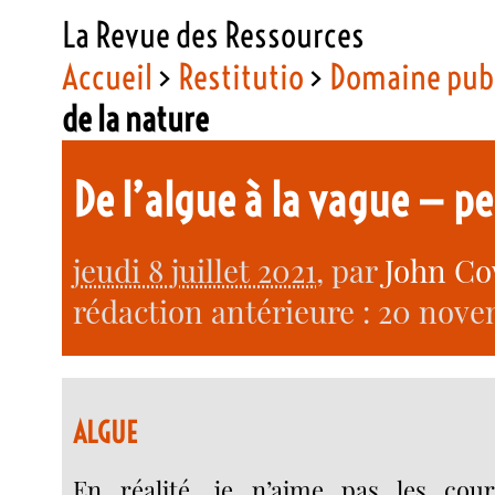
La Revue des Ressources
Accueil
>
Restitutio
>
Domaine pub
de la nature
De l’algue à la vague — p
jeudi 8 juillet 2021
, par
John Co
rédaction antérieure : 20 nove
ALGUE
En réalité, je n’aime pas les cou