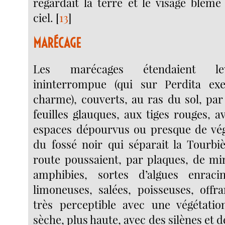
regardait la terre et le visage blême
ciel.
[
13
]
MARÉCAGE
Les marécages étendaient leu
ininterrompue (qui sur Perdita ex
charme), couverts, au ras du sol, par
feuilles glauques, aux tiges rouges, av
espaces dépourvus ou presque de vég
du fossé noir qui séparait la Tourbi
route poussaient, par plaques, de mi
amphibies, sortes d’algues enraci
limoneuses, salées, poisseuses, offr
très perceptible avec une végétatio
sèche, plus haute, avec des silènes et d