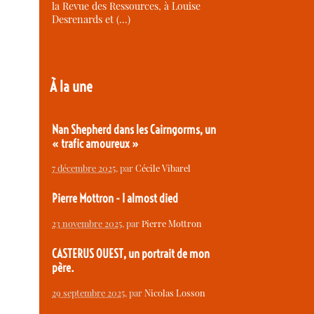
la Revue des Ressources, à Louise
Desrenards et (…)
À la une
Nan Shepherd dans les Cairngorms, un
« trafic amoureux »
7 décembre 2025
, par
Cécile Vibarel
Pierre Mottron - I almost died
23 novembre 2025
, par
Pierre Mottron
CASTERUS OUEST, un portrait de mon
père.
29 septembre 2025
, par
Nicolas Losson