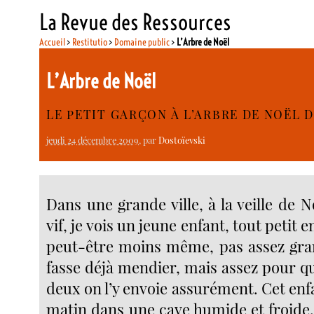
La Revue des Ressources
Accueil
>
Restitutio
>
Domaine public
>
L’Arbre de Noël
L’Arbre de Noël
LE PETIT GARÇON À L’ARBRE DE NOËL 
jeudi 24 décembre 2009
, par
Dostoïevski
Dans une grande ville, à la veille de N
vif, je vois un jeune enfant, tout petit e
peut-être moins même, pas assez gra
fasse déjà mendier, mais assez pour q
deux on l’y envoie assurément. Cet enfa
matin dans une cave humide et froide.