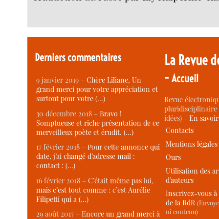
Derniers commentaires
La Revue d
-
Accueil
9 janvier 2019 –
Chère Liliane, Un
grand merci pour votre appréciation et
surtout pour votre (…)
Revue électroniqu
pluridisciplinaire 
30 décembre 2018 –
Bravo !
idées) -
En savoi
Somptueuse et riche présentation de ce
Contacts
merveilleux poète et érudit. (…)
Mentions légales
17 février 2018 –
Pour cette annonce qui
date, j’ai changé d’adresse mail :
Ours
contact : (…)
Utilisation des ar
d’auteurs
16 février 2018 –
C’était même pas lui,
mais c’est tout comme : c’est Aurélie
Inscrivez-vous à 
Filipetti qui a (…)
de la RdR
(Envoye
ni contenu)
29 août 2017 –
Encore un grand merci à