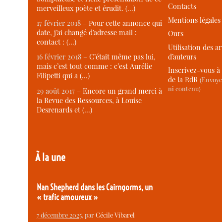
Contacts
merveilleux poète et érudit. (…)
Mentions légales
17 février 2018 –
Pour cette annonce qui
date, j’ai changé d’adresse mail :
Ours
contact : (…)
Utilisation des ar
d’auteurs
16 février 2018 –
C’était même pas lui,
mais c’est tout comme : c’est Aurélie
Inscrivez-vous à 
Filipetti qui a (…)
de la RdR
(Envoye
ni contenu)
29 août 2017 –
Encore un grand merci à
la Revue des Ressources, à Louise
Desrenards et (…)
À la une
Nan Shepherd dans les Cairngorms, un
« trafic amoureux »
7 décembre 2025
, par
Cécile Vibarel