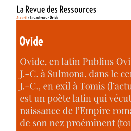
La Revue des Ressources
Accueil
> Les auteurs >
Ovide
Ovide
Ovide, en latin Publius Ovi
J.-C. à Sulmona, dans le cen
J.-C., en exil à Tomis (l’a
est un poète latin qui vécut
naissance de l’Empire roma
de son nez proéminent (to