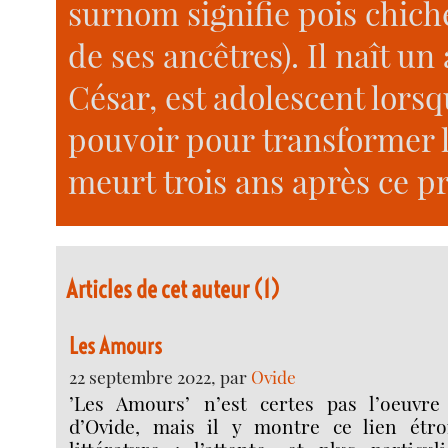
surnom signifie pois chiche
de ses ancêtres). Il naît un
César, est adolescent lors
pouvoir pour transformer 
meurt trois ans après ce 
Articles de cet auteur (1)
Les Amours
22 septembre 2022, par
Ovide
’Les Amours’ n’est certes pas l’oeuvre
d’Ovide, mais il y montre ce lien étro