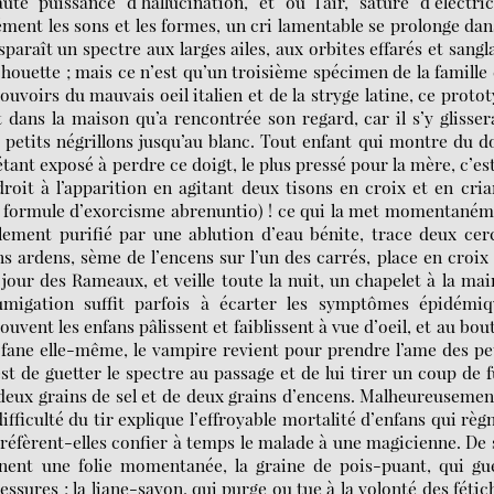
te puissance d’hallucination, et où l’air, saturé d’électric
ment les sons et les formes, un cri lamentable se prolonge dan
isparaît un spectre aux larges ailes, aux orbites effarés et sangl
ouette ; mais ce n’est qu’un troisième spécimen de la famille
ouvoirs du mauvais oeil italien et de la stryge latine, ce proto
dans la maison qu’a rencontrée son regard, car il s’y glisser
 petits négrillons jusqu’au blanc. Tout enfant qui montre du d
étant exposé à perdre ce doigt, le plus pressé pour la mère, c’es
roit à l’apparition en agitant deux tisons en croix et en cria
a formule d’exorcisme abrenuntio) ! ce qui la met momentané
ablement purifié par une ablution d’eau bénite, trace deux cer
 ardens, sème de l’encens sur l’un des carrés, place en croix
 jour des Rameaux, et veille toute la nuit, un chapelet à la mai
fumigation suffit parfois à écarter les symptômes épidémiq
ouvent les enfans pâlissent et faiblissent à vue d’oeil, et au bou
ofane elle-même, le vampire revient pour prendre l’ame des pe
est de guetter le spectre au passage et de lui tirer un coup de f
 deux grains de sel et de deux grains d’encens. Malheureusemen
difficulté du tir explique l’effroyable mortalité d’enfans qui règ
réfèrent-elles confier à temps le malade à une magicienne. De
nnent une folie momentanée, la graine de pois-puant, qui gu
lessures ; la liane-savon, qui purge ou tue à la volonté des fétic