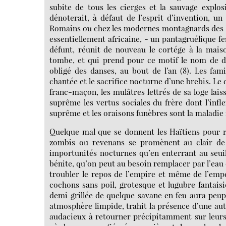
subite de tous les cierges et la sauvage explosi
dénoterait, à défaut de l’esprit d’invention, 
Romains ou chez les modernes montagnards des Pyré
essentiellement africaine, - un pantagruélique fes
défunt, réunit de nouveau le cortége à la maiso
tombe, et qui prend pour ce motif le nom de d
obligé des danses, au bout de l’an (8). Les fa
chantée et le sacrifice nocturne d’une brebis. Le 
franc-maçon, les mulâtres lettrés de sa loge la
suprême les vertus sociales du frère dont l’infle
suprême et les oraisons funèbres sont la maladie
Quelque mal que se donnent les Haïtiens pour re
zombis ou revenans se promènent au clair de 
importunités nocturnes qu’en enterrant au seuil 
bénite, qu’on peut au besoin remplacer par l’eau 
troubler le repos de l’empire et même de l’emper
cochons sans poil, grotesque et lugubre fantai
demi grillée de quelque savane en feu aura peuplé
atmosphère limpide, trahit la présence d’une autr
audacieux à retourner précipitamment sur leurs