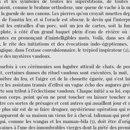
s et les symboles de toutes les superstitions, de toutes 
raient, comme le brahme orthodoxe, une queue de vache à la 
r à la gueule de nos canons. Les pierres qu’on croyait muettes de
de Faustin Ier, et si l’oracle est obscur, le devin qui l’interp
oit les entrailles d’un porc, soit un jeu de cartes, soit la f
plate, à côté d’un grand baquet plein d’eau de rivière où i
tes en prononçant d’inintelligibles mots. Voilà, dans ses 
u, le rite des initiations et des évocations indo-égyptiennes,
ique, dans l’extase convulsionnaire, le trépied inspirateur (2),
gie des mystères vaudoux.
rfois à ces cérémonies son lugubre attirail de chats, de po
 certaines danses du rituel vaudoux sont exécutées, la nuit,
re du feu, et l’aigre cri de la chouette égarée, qui s’est la
ez les assistans transis d’effroi un vague écho des augures gr
rte son tribut à l’éclectisme vaudoux. Chaque initié a sa loi, es
on corps, point qu’on ne peut toucher ou laisser toucher s
re ces sortes de présages et cent autres qui assaillent jour et 
 Le plus sûr est de se faire droguer, mystérieuse opération qui 
apparent de sa maison un vieux fer à cheval, talisman qui pro
qui, comme les wangas et les maman-bila (5), doit être d’ori
euvaines à l’une des innombrables vierges dont la piété des prem