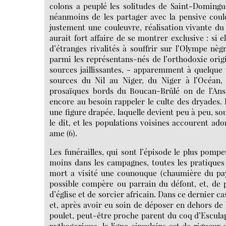
colons a peuplé les solitudes de Saint-Doming
néanmoins de les partager avec la pensive coule
justement une couleuvre, réalisation vivante du 
aurait fort affaire de se montrer exclusive : si 
d’étranges rivalités à souffrir sur l’Olympe nè
parmi les représentans-nés de l’orthodoxie origi
sources jaillissantes, - apparemment à quelque 
sources du Nil au Niger, du Niger à l’Océan, s
prosaïques bords du Boucan-Brûlé on de l’Anse
encore au besoin rappeler le culte des dryades. 
une figure drapée, laquelle devient peu à peu, so
le dit, et les populations voisines accourent ado
ame (6).
Les funérailles, qui sont l’épisode le plus pomp
moins dans les campagnes, toutes les pratiques
mort a visité une counouque (chaumière du pays
possible compère ou parrain du défont, et, de p
d’église et de sorcier africain. Dans ce dernier ca
et, après avoir eu soin de déposer en dehors de
poulet, peut-être proche parent du coq d’Esculape
pythagorique, la ligne circulaire est de rigueur