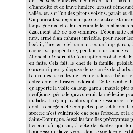
où les sens enfiévrés acquièrent leur plus hau
d’humidité et de fauve lumière, grossit démesuré
vallée, et, sur l’un des pitons voisins, paraît et d
On pourrait soupçonner que ce spectre est une ch
loups-garous, et celui-ci cumule les malfaisans p
également ailé de nos vampires. L’épouvante est 
nuit, armé d’un calumet invisible, pour sucer les
l’éclair, l’arc-en-ciel, un mort ou un loup-garou, 
cacher sa progéniture, pendant que l’aïeule va d
Abonosho ! abornotio (corruption probable de l
en fuite. Cela fait, le chef de la famille, préal
concentriques, y dispose deux carrés de charbons
l’autre des parcelles de tige de palmiste bénie le
entretenir le brasier odorant. Cette double 
qu’apporte la visite du loup-garou ; mais le plus s
neuf jours, période qu’avouerait la médecine pr
malades. Il n’y a plus alors qu’une ressource : c’
dont la charge a été complétée par l’addition de
spectre n’est vulnérable que sous l’aisselle, et la 
Saint-Domingue. Aussi les familles prévoyantes p
herbier, où figurent, à côté de plantes qui do
l’oppression ; la verveine, dont le suc ferme les b