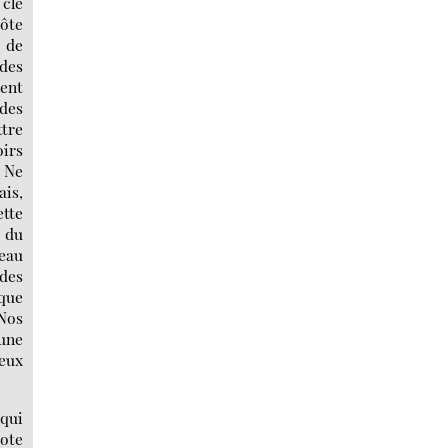
 clé
côte
, de
 des
ient
des
ttre
oirs
. Ne
ais,
ette
e du
beau
des
ique
Nos
’une
deux
 qui
note