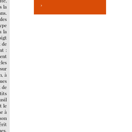
ité,
>
s la
ans.
 des
type
a la
oigt
t de
nt :
ment
cles
 sur
n, à
ues
t de
tits
usil
t le
ne à
 son
érit
hes,