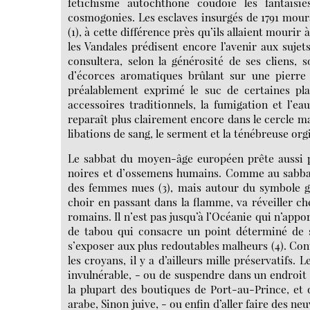
fétichisme autochthone coudoie les fantaisie
cosmogonies. Les esclaves insurgés de 1791 mou
(1), à cette différence près qu’ils allaient mouri
les Vandales prédisent encore l’avenir aux sujets 
consultera, selon la générosité de ses cliens, s
d’écorces aromatiques brûlant sur une pierre 
préalablement exprimé le suc de certaines plan
accessoires traditionnels, la fumigation et l’ea
reparaît plus clairement encore dans le cercle mag
libations de sang, le serment et la ténébreuse or
Le sabbat du moyen-âge européen prête aussi pa
noires et d’ossemens humains. Comme au sabbat,
des femmes nues (3), mais autour du symbole guèb
choir en passant dans la flamme, va réveiller ch
romains. Il n’est pas jusqu’à l’Océanie qui n’appo
de tabou qui consacre un point déterminé de s
s’exposer aux plus redoutables malheurs (4). Cont
les croyans, il y a d’ailleurs mille préservatifs.
invulnérable, - ou de suspendre dans un endroit 
la plupart des boutiques de Port-au-Prince, et 
arabe, Sinon juive, - ou enfin d’aller faire des n