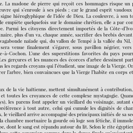
ue. La madone de pierre qui reçoit ces hommages risque un 
uvre qui s’enroule à ses pieds ; car le grand esprit vaudoux
signe hiéroglyphique de l’idée de Dieu. La couleuvre, à son t
elle empiète quelquefois sur le domaine chrétien, elle a par co
gre. Parmi les citoyens directement importés de la Côte-d’Ivo
naire, plus d’un va, chaque année, sacrifier des brebis devant
vagabonde naïade qui, du vallon de Tempé à la vallée du Nil,
era venue finalement s’égarer, sous pavillon négrier, vers
-à-Cochon. L’une des superstitions favorites du pays pourr
Les gerçures et les nuances des écorces d’arbre dessinent par
us les regards croyans qui l’étudient, une image de la Vierge. O
rer l’arbre, bien convaincues que la Vierge l’habite en corps e
eux de la vie haïtienne, mettent simultanément à contribution
 et toutes les croyances de cette complexe mystagogie. Quan
), les parens font appeler un vieillard du voisinage, autant
référence à tout autre, celui qui cumule les dignités de cha
s, le vieillard arrive accompagné des principaux initiés de sa se
 la chambre mortuaire la gourde où loge son fétiche, il immol
, dont le sang est répandu autour du lit. Selon le rite égyptie
 dans cette aspersion comme dans la danse finale qu’exécutent