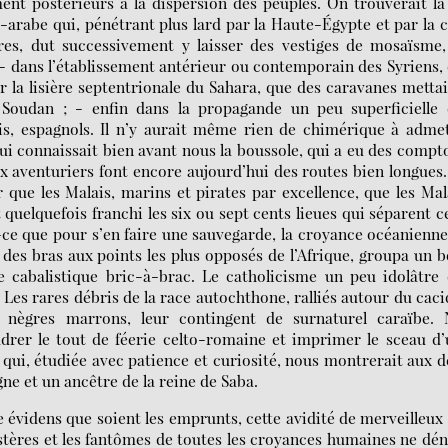
t postérieurs à la dispersion des peuples. On trouverait la
-arabe qui, pénétrant plus lard par la Haute-Égypte et par la 
gres, dut successivement y laisser des vestiges de mosaïsme
 dans l’établissement antérieur ou contemporain des Syriens,
 la lisière septentrionale du Sahara, que des caravanes metta
Soudan ; - enfin dans la propagande un peu superficielle 
ais, espagnols. Il n’y aurait même rien de chimérique à adme
qui connaissait bien avant nous la boussole, qui a eu des compt
eux aventuriers font encore aujourd’hui des routes bien longues
 que les Malais, marins et pirates par excellence, que les Mal
 quelquefois franchi les six ou sept cents lieues qui séparent c
fût-ce que pour s’en faire une sauvegarde, la croyance océanienn
des bras aux points les plus opposés de l’Afrique, groupa un 
 cabalistique bric-à-brac. Le catholicisme un peu idolâtre 
. Les rares débris de la race autochthone, ralliés autour du cac
s nègres marrons, leur contingent de surnaturel caraïbe. 
drer le tout de féerie celto-romaine et imprimer le sceau d
n qui, étudiée avec patience et curiosité, nous montrerait aux 
e et un ancêtre de la reine de Saba.
e évidens que soient les emprunts, cette avidité de merveilleux
stères et les fantômes de toutes les croyances humaines ne dé