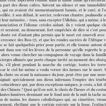
la part des dieux cafres. Suivent un silence et une immobilit
, qui en avaient été momentanément bannis, et le curé, si l’
veillée. A son défaut, le sorcier, redevenu chantre, psalmodie 
it leur mémoire, - tous, sans excepter l’Alleluia, qui a même, à l
nonciation et l’idiome créoles aidant, ils y voient quelque c
et seraient, au demeurant, fort empêchés de dire si c’est pou
 doute est d’autant plus permis que le mort est enseveli avec
e croyance des Ibos (7), et que les rondes sacrées de l’Afrique 
me se fait quelquefois prier pour partir, et elle tourne autour d
nt dans son vol les lèvres de la personne qu’elle regrette le p
st alors venue chercher un compagnon de voyage dans la famille
s cierges allumés que porte chaque invité au moment des obsè
, s’il pleut pendant la marche du cortége, toutes les terre
 car le ciel lui-même a voulu verser des larmes sur le mort. 
a chute ou avant la naissance du jour, peut-être par une nouv
ignait spécialement aux dieux infernaux l’empire des ténèb
 coïncidence qui, par deux exceptions uniques, je crois, a fait d
des Chinois ? Quoi qu’il en soit, le choix de l’heure et du cost
lantes lumières dessinant sur le fond noir de la nuit la tache n
ns de mains, les danses cabalistiques qui, au cimetière, vien
inement, rhythmé que le cortége exécute sur la fosse, l’extinc