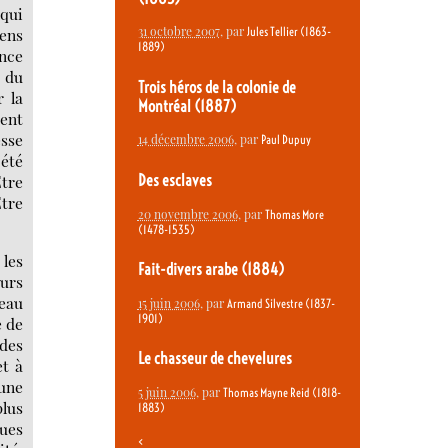
 qui
31 octobre 2007
, par
iens
Jules Tellier (1863-
1889)
ance
x du
Trois héros de la colonie de
r la
Montréal (1887)
ent
esse
14 décembre 2006
, par
Paul Dupuy
 été
Des esclaves
Être
Être
20 novembre 2006
, par
Thomas More
(1478-1535)
 les
Fait-divers arabe (1884)
urs
’eau
15 juin 2006
, par
Armand Silvestre (1837-
1901)
e de
 des
Le chasseur de chevelures
et à
’une
5 juin 2006
, par
Thomas Mayne Reid (1818-
plus
1883)
ques
<