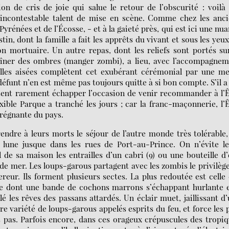
on de cris de joie qui salue le retour de l’obscurité : voilà
un incontestable talent de mise en scène. Comme chez les anc
nées et de l’Écosse, - et à la gaieté près, qui est ici une nu
tin, dont la famille a fait les apprêts du vivant et sous les yeu
n mortuaire. Un autre repas, dont les reliefs sont portés su
îner des ombres (manger zombi), a lieu, avec l’accompagnem
milles aisées complètent cet exubérant cérémonial par une m
défunt n’en est même pas toujours quitte à si bon compte. S’il a
issent rarement échapper l’occasion de venir recommander à l’
xible Parque a tranché les jours ; car la franc-maçonnerie, l’
 régnante du pays.
ndre à leurs morts le séjour de l’autre monde très tolérable,
lune jusque dans les rues de Port-au-Prince. On n’évite le
de sa maison les entrailles d’un cabri (9) ou une bouteille d
de mer. Les loups-garous partagent avec les zombis le privilèg
eur. Ils forment plusieurs sectes. La plus redoutée est celle
sie dont une bande de cochons marrons s’échappant hurlante 
 les rêves des passans attardés. Un éclair muet, jaillissant d
e variété de loups-garous appelés esprits du feu, et force les 
 pas. Parfois encore, dans ces orageux crépuscules des tropi