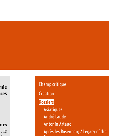
Champ critique
ule
ses
Création
Dossiers
Asiatiques
André Laude
oirs
Antonin Artaud
, le
Après les Rosenberg / Legacy of the