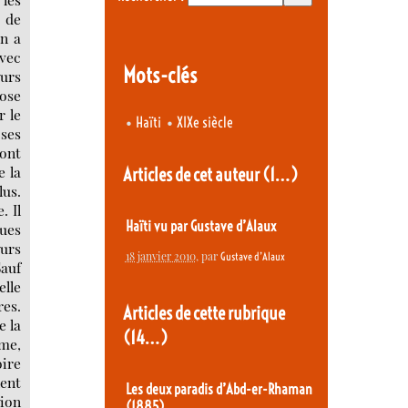
é de
on a
avec
Mots-clés
eurs
hose
r le
•
•
Haïti
XIXe siècle
 ses
vont
e la
Articles de cet auteur
(1…)
lus.
. Il
Haïti vu par Gustave d’Alaux
ques
urs
18 janvier 2010
, par
Gustave d’Alaux
Sauf
elle
res.
Articles de cette rubrique
e la
(14…)
ume,
oire
nent
Les deux paradis d’Abd-er-Rhaman
tion
(1885)