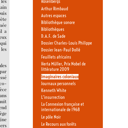
les
Rosenbergs
main
Arthur Rimbaud
puis
Autres espaces
rète
Bibliothèque sonore
umée
Bibliothèques
l a
D.A.F. de Sade
deux
 qui
Dossier Charles-Louis Philippe
 les
Dossier Jean-Paul Dollé
Feuillets africains
Herta Müller, Prix Nobel de
ules
littérature 2009
 par
Imaginaires coloniaux
issé
éco-
Journaux personnels
pèce
Kenneth White
ans
L’insurrection
nuit
La Connexion française et
rend
internationale de 1968
tège
Le pôle Noir
gine
Le Recours aux forêts
iers