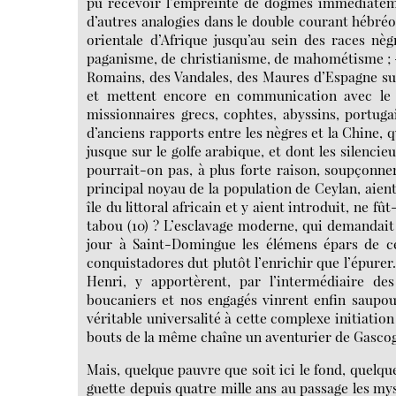
pu recevoir l’empreinte de dogmes immédiatemen
d’autres analogies dans le double courant hébréo
orientale d’Afrique jusqu’au sein des races nè
paganisme, de christianisme, de mahométisme ; -
Romains, des Vandales, des Maures d’Espagne sur
et mettent encore en communication avec le 
missionnaires grecs, cophtes, abyssins, portug
d’anciens rapports entre les nègres et la Chine, 
jusque sur le golfe arabique, et dont les silenci
pourrait-on pas, à plus forte raison, soupçonner
principal noyau de la population de Ceylan, aient
île du littoral africain et y aient introduit, ne 
tabou (10) ? L’esclavage moderne, qui demandait 
jour à Saint-Domingue les élémens épars de ce
conquistadores dut plutôt l’enrichir que l’épurer
Henri, y apportèrent, par l’intermédiaire de
boucaniers et nos engagés vinrent enfin saupou
véritable universalité à cette complexe initiatio
bouts de la même chaîne un aventurier de Gascogn
Mais, quelque pauvre que soit ici le fond, quelqu
guette depuis quatre mille ans au passage les my