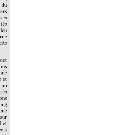
s du
vers
oses
étés
bleu
urne
rits
muet
ions
 que
e et
, un
rès
ons
long
’une
 sur
l et
re a