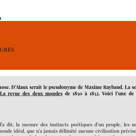
x
ÈGRES
hose. D’Alaux serait le pseudonyme de Maxime Raybaud. La se
s
La revue des deux mondes
de 1850 à 1852. Voici l’une de 
a dit, la mesure des instincts poétiques d’un peuple, les n
onde idéal, que n’a jamais délimité aucune civilisation précise