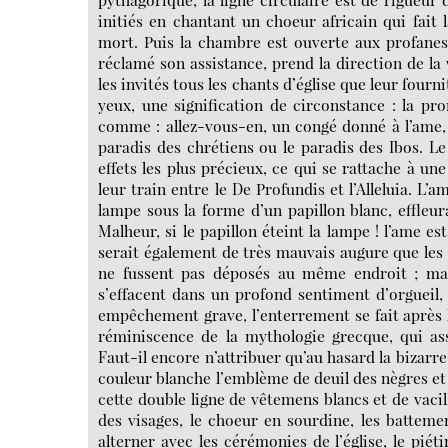
initiés en chantant un choeur africain qui fait 
mort. Puis la chambre est ouverte aux profanes
réclamé son assistance, prend la direction de la 
les invités tous les chants d’église que leur fourn
yeux, une signification de circonstance : la pro
comme : allez-vous-en, un congé donné à l’ame, 
paradis des chrétiens ou le paradis des Ibos. Le
effets les plus précieux, ce qui se rattache à un
leur train entre le De Profundis et l’Alleluia. L’a
lampe sous la forme d’un papillon blanc, effleura
Malheur, si le papillon éteint la lampe ! l’ame e
serait également de très mauvais augure que le
ne fussent pas déposés au même endroit ; mais
s’effacent dans un profond sentiment d’orgueil,
empêchement grave, l’enterrement se fait après l
réminiscence de la mythologie grecque, qui ass
Faut-il encore n’attribuer qu’au hasard la bizarre
couleur blanche l’emblème de deuil des nègres et 
cette double ligne de vêtemens blancs et de vacil
des visages, le choeur en sourdine, les batteme
alterner avec les cérémonies de l’église, le piét