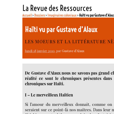
La Revue des Ressources
Accueil
>
Dossiers
>
Imaginaires coloniaux
>
Haïti vu par Gustave d’Alau
Haïti vu par Gustave d’Alaux
LES MOEURS ET LA LITTÉRATURE N
lundi 18 janvier 2010
, par
Gustave d’Alaux
De Gustave d’Alaux nous ne savons pas grand c
réalité ce sont le chroniques présentes dan
chroniques sur Haïti.
I – Le merveilleux Haïtien
Si l’amour du merveilleux donnait, comme on l’
seraient sur ce point-là nos maîtres. Dans leur m