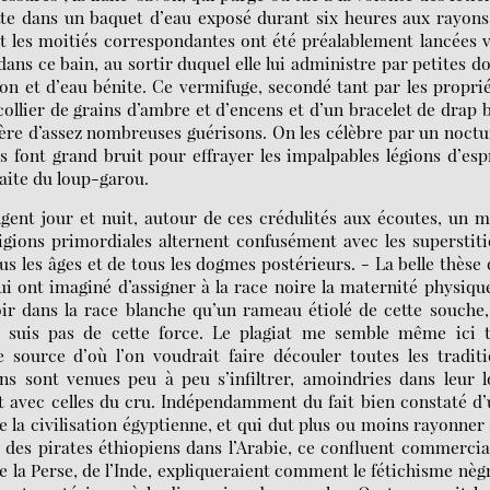
jette dans un baquet d’eau exposé durant six heures aux rayon
ont les moitiés correspondantes ont été préalablement lancées 
dans ce bain, au sortir duquel elle lui administre par petites d
on et d’eau bénite. Ce vermifuge, secondé tant par les propri
ollier de grains d’ambre et d’encens et d’un bracelet de drap 
père d’assez nombreuses guérisons. On les célèbre par un noct
 font grand bruit pour effrayer les impalpables légions d’esp
faite du loup-garou.
changent jour et nuit, autour de ces crédulités aux écoutes, un 
igions primordiales alternent confusément avec les superstit
ous les âges et de tous les dogmes postérieurs. - La belle thèse
ui ont imaginé d’assigner à la race noire la maternité physiqu
ir dans la race blanche qu’un rameau étiolé de cette souche
e suis pas de cette force. Le plagiat me semble même ici t
source d’où l’on voudrait faire découler toutes les traditi
ns sont venues peu à peu s’infiltrer, amoindries dans leur 
et avec celles du cru. Indépendamment du fait bien constaté d
de la civilisation égyptienne, et qui dut plus ou moins rayonner
ns des pirates éthiopiens dans l’Arabie, ce confluent commercia
 de la Perse, de l’Inde, expliqueraient comment le fétichisme nèg