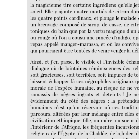
la magicienne tire certains ingrédiens qu’elle 
soleil. Elle y ajoute quatre moitiés de citron d
les quatre points cardinaux, et plonge le malade 
un breuvage composé de sirop, de casse, de citr
toniques du bain que par la vertu magique d’un c
ou rouge où l’on a cousu une pincée d’indigo, o
repas appelé manger-marassa, et où les convives
qui pourraient être tentées de venir venger la dé
Ainsi, et j’en passe, le visible et l’invisible é
dialogue où de lointaines réminiscences des rel
soit gracieuses, soit terribles, soit impures de t
laissent échapper là ces négrophiles originaux q
morale de l’espèce humaine, au risque de ne vo
ramassis de nègres ingrats et déteints ! Je n
évidemment du côté des nègres ; la prétendue 
humaines n’est qu’un réservoir où ces traditio
parcours, altérées par leur mélange entre elles 
civilisation éthiopique, fille, ou mère, ou soeur 
l’intérieur de l’Afrique, les fréquentes incursio
religieux de l’Égypte, de la Chaldée, de la Judée,