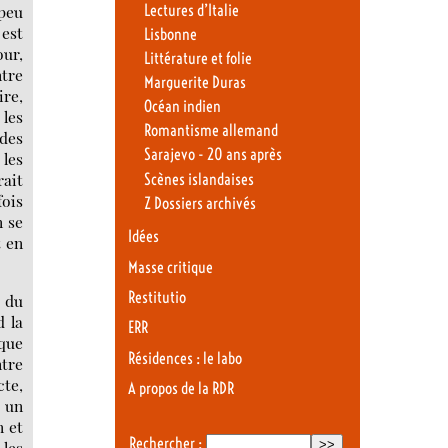
Lectures d’Italie
peu
 est
Lisbonne
our,
Littérature et folie
ntre
Marguerite Duras
ire,
Océan indien
 les
Romantisme allemand
 des
Sarajevo - 20 ans après
 les
ait
Scènes islandaises
fois
Z Dossiers archivés
n se
Idées
t en
Masse critique
Restitutio
, du
d la
ERR
 que
Résidences : le labo
ntre
cte,
A propos de la RDR
e un
n et
Rechercher :
 les