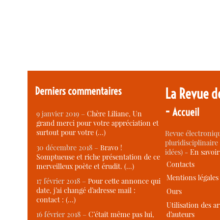
Derniers commentaires
La Revue d
-
Accueil
9 janvier 2019 –
Chère Liliane, Un
grand merci pour votre appréciation et
surtout pour votre (…)
Revue électroniqu
pluridisciplinaire 
30 décembre 2018 –
Bravo !
idées) -
En savoi
Somptueuse et riche présentation de ce
Contacts
merveilleux poète et érudit. (…)
Mentions légales
17 février 2018 –
Pour cette annonce qui
date, j’ai changé d’adresse mail :
Ours
contact : (…)
Utilisation des ar
d’auteurs
16 février 2018 –
C’était même pas lui,