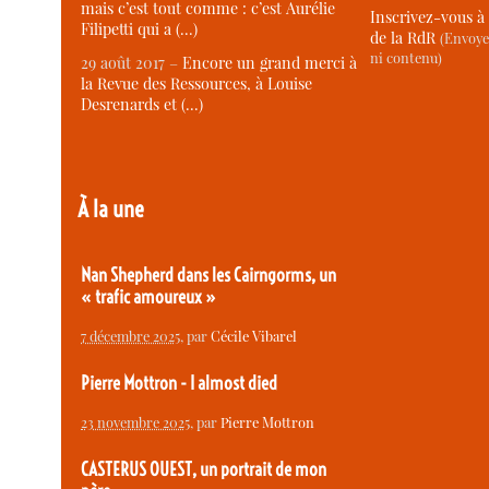
mais c’est tout comme : c’est Aurélie
Inscrivez-vous à 
Filipetti qui a (…)
de la RdR
(Envoye
ni contenu)
29 août 2017 –
Encore un grand merci à
la Revue des Ressources, à Louise
Desrenards et (…)
À la une
Nan Shepherd dans les Cairngorms, un
« trafic amoureux »
7 décembre 2025
, par
Cécile Vibarel
Pierre Mottron - I almost died
23 novembre 2025
, par
Pierre Mottron
CASTERUS OUEST, un portrait de mon