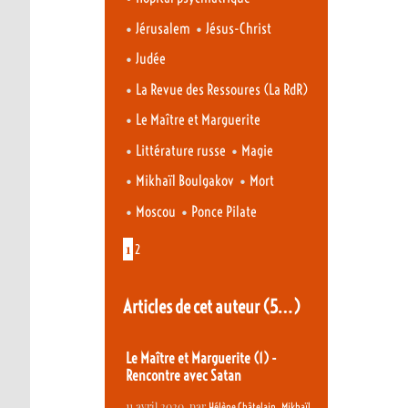
•
•
Jérusalem
Jésus-Christ
•
Judée
•
La Revue des Ressoures (La RdR)
•
Le Maître et Marguerite
•
•
Littérature russe
Magie
•
•
Mikhaïl Boulgakov
Mort
•
•
Moscou
Ponce Pilate
1
2
Articles de cet auteur
(5…)
Le Maître et Marguerite (1) -
Rencontre avec Satan
11 avril 2020
, par
,
Hélène Châtelain
Mikhaïl