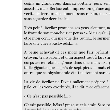
cogna un grand coup dans sa poitrine, puis, semb
aussitôt, mais Berlioz eut l’impression qu’une ai
véritable terreur, absolument sans raison, mais s
sans regarder derrière lui.
Très peiné, Berlioz promena ses yeux alentour, ne 
le front de son mouchoir et pensa : « Mais qu’ai-j
être mon cœur qui me joue des tours… le surmenage
faire une cure à Kislovodsk… ».
À peine achevait-il ces mots que l’air brûlant
citoyen, transparent et d’un aspect tout à fait sin
corps aérien était engoncé dans une mauvaise ja
taille gigantesque — près de sept pieds — mais ét
outre, que sa physionomie était nettement sarcas
La vie de Berlioz ne l’avait nullement préparé à
pâle, et, les yeux exorbités, il se dit avec effareme
« Ce n’est pas possible !… »
C’était possible, hélas ! puisque cela était. Sans 
devant lui de droite et de gauche.