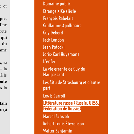
Domaine public
e et
Etrange XIXe siècle
François Rabelais
que,
 Une
Guillaume Apollinaire
orte
Guy Debord
 qui
Jack London
— du
Jean Potocki
isme
Joris-Karl Huysmans
L’enfer
, 12
La vie errante de Guy de
— la
Maupassant
à le
oute
Les Situ de Strasbourg et d’autre
s la
part
Lewis Carroll
Littérature russe (Russie, URSS,
lain
Fédération de Russie)
013)
Marcel Schwob
Robert Louis Stevenson
Walter Benjamin