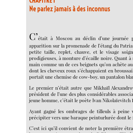
CHAPITRE I
Ne parlez jamais à des inconnus
C’
était à Moscou au déclin d’une journée p
apparition sur la promenade de l’étang du Patriar
petite taille, replet, chauve, et le visage so
prodigieuses, à monture d’écaille noire. Quant à s
main comme un de ces beignets qu’on achète au
dont les cheveux roux s’échappaient en broussai
portait une chemise de cow-boy, un pantalon blanc
Le premier n’était autre que Mikhaïl Alexandrov
président de l’une des plus considérables associ
jeune homme, c’était le poète Ivan Nikolaïevitc
Ayant gagné les ombrages de tilleuls à peine 
précipiter vers une baraque peinturlurée dont le f
C’est ici qu’il convient de noter la première étr