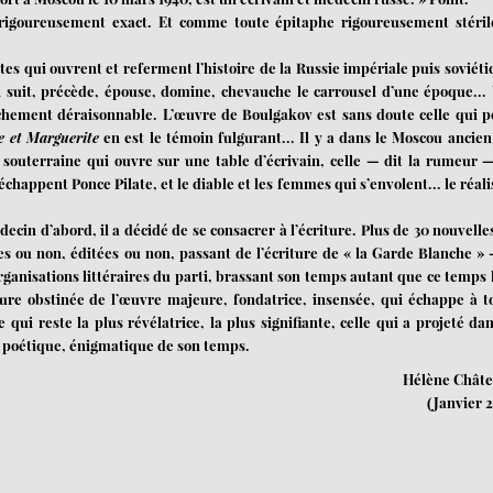
rigoureusement exact. Et comme toute épitaphe rigoureusement stéril
s qui ouvrent et referment l’histoire de la Russie impériale puis soviéti
ui suit, précède, épouse, domine, chevauche le carrousel d’une époque...
chement déraisonnable. L’œuvre de Boulgakov est sans doute celle qui p
e et Marguerite
en est le témoin fulgurant... Il y a dans le Moscou ancien
 souterraine qui ouvre sur une table d’écrivain, celle — dit la rumeur 
échappent Ponce Pilate, et le diable et les femmes qui s’envolent... le réal
decin d’abord, il a décidé de se consacrer à l’écriture. Plus de 30 nouvelles
es ou non, éditées ou non, passant de l’écriture de « la Garde Blanche » 
rganisations littéraires du parti, brassant son temps autant que ce temps l
iture obstinée de l’œuvre majeure, fondatrice, insensée, qui échappe à t
 qui reste la plus révélatrice, la plus signifiante, celle qui a projeté dan
e, poétique, énigmatique de son temps.
Hélène Châte
(Janvier 2