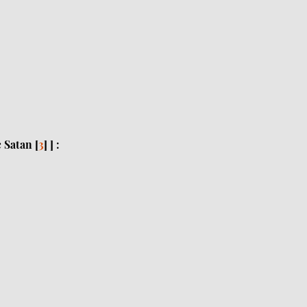
c Satan
[
3
]
] :