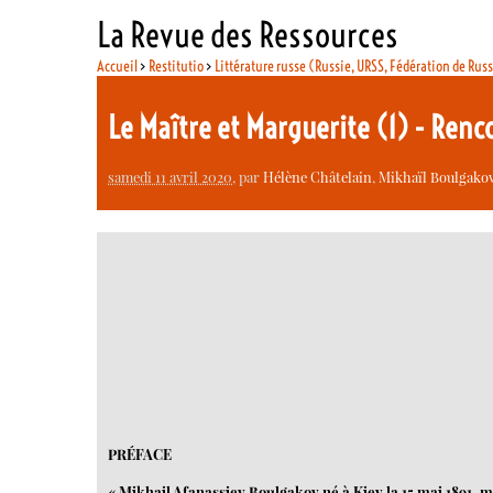
La Revue des Ressources
Accueil
>
Restitutio
>
Littérature russe (Russie, URSS, Fédération de Rus
Le Maître et Marguerite (1) - Ren
samedi 11 avril 2020
, par
Hélène Châtelain
,
Mikhaïl Boulgakov
PRÉFACE
« Mikhail Afanassiev Boulgakov né à Kiev la 15 mai 1891, m