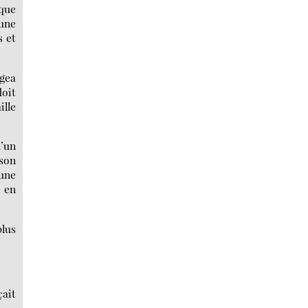
sque
’une
s et
ngea
doit
ille
d’un
 son
’une
, en
plus
çait