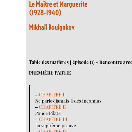
Le Maître et Marguerite
(1928-1940)
Mikhaïl Boulgakov
Table des matières [ épisode (1) - Rencontre ave
PREMIÈRE PARTIE
–
CHAPITRE I
Ne parlez jamais à des inconnus
–
CHAPITRE II
Ponce Pilate
–
CHAPITRE III
La septième preuve
–
CHAPITRE IV