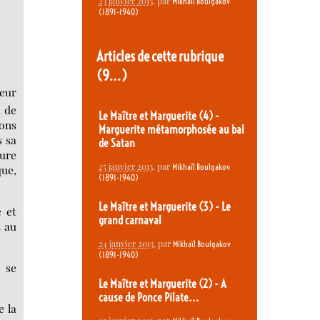
23 janvier 2013
, par
Mikhaïl Boulgakov
(1891-1940)
Articles de cette rubrique
(9…)
eur
t de
Le Maître et Marguerite (4) -
ions
Marguerite métamorphosée au bal
s sa
de Satan
ure
25 janvier 2013
, par
Mikhaïl Boulgakov
que,
(1891-1940)
Le Maître et Marguerite (3) - Le
e et
grand carnaval
t au
24 janvier 2013
, par
Mikhaïl Boulgakov
(1891-1940)
 se
Le Maître et Marguerite (2) - A
cause de Ponce Pilate...
e la