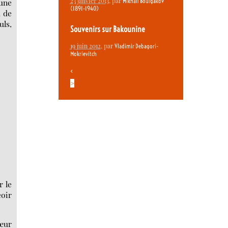
23 janvier 2013
, par
 une
Mikhaïl Boulgakov
(1891-1940)
à de
uls,
Souvenirs sur Bakounine
19 juin 2012
, par
Vladimir Debagori-
Mokrievitch
<
>
r le
eoir
cœur