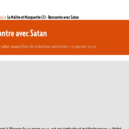
sie)
>
Le Maître et Marguerite (1) - Rencontre avec Satan
contre avec Satan
 (1891-1940)
(Date de rédaction antérieure : 22 janvier 2013).
ort à Moscou le 10 mars 1940, est un écrivain et médecin russe. » Point.