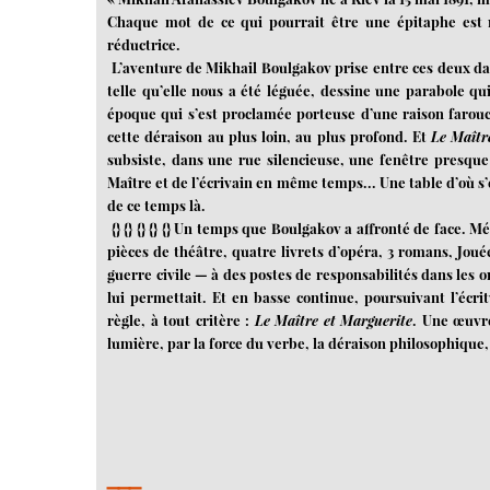
Chaque mot de ce qui pourrait être une épitaphe est 
réductrice.
L’aventure de Mikhail Boulgakov prise entre ces deux date
telle qu’elle nous a été léguée, dessine une parabole q
époque qui s’est proclamée porteuse d’une raison farou
cette déraison au plus loin, au plus profond. Et
Le Maîtr
subsiste, dans une rue silencieuse, une fenêtre presque
Maître et de l’écrivain en même temps... Une table d’où s’
de ce temps là.
{} {} {} {} {} Un temps que Boulgakov a affronté de face. Mé
pièces de théâtre, quatre livrets d’opéra, 3 romans, Joué
guerre civile — à des postes de responsabilités dans les o
lui permettait. Et en basse continue, poursuivant l’écr
règle, à tout critère :
Le Maître et Marguerite
. Une œuvre
lumière, par la force du verbe, la déraison philosophiqu
___