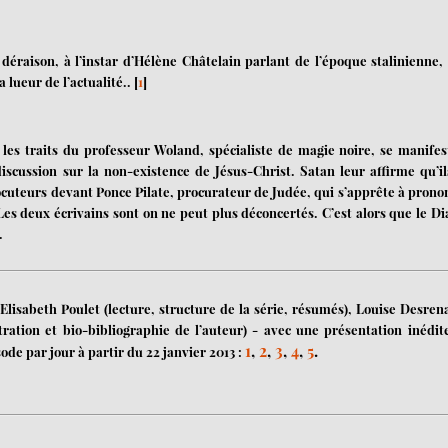
éraison, à l’instar d’Hélène Châtelain parlant de l’époque stalinienne,
 lueur de l’actualité..
[
1
]
 les traits du professeur Woland, spécialiste de magie noire, se manifes
iscussion sur la non-existence de Jésus-Christ. Satan leur affirme qu’il
ocuteurs devant Ponce Pilate, procurateur de Judée, qui s’apprête à prono
s deux écrivains sont on ne peut plus déconcertés. C’est alors que le Di
.
Elisabeth Poulet (lecture, structure de la série, résumés), Louise Desren
ustration et bio-bibliographie de l’auteur) - avec une présentation inédit
1
,
2
,
3
,
4
,
5
.
ode par jour à partir du 22 janvier 2013 :