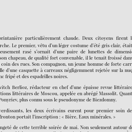
rintanière particulièrement chaude. Deux citoyens firent l
che. Le premier, vêtu d’un léger costume d’été gris clair, étai
igneusement rasé s’ornait d’une paire de lunettes de dimens
on chapeau, de qualité fort convenable, il le tenait froissé dan
 coin des rues. Son compagnon, un jeune homme de forte carr
lle d’une casquette à carreaux négligemment rejetée sur la nu
 fripé et des espadrilles noires.
itch Berlioz, rédacteur en chef d’une épaisse revue littérair
ations littéraires de Moscou, appelée en abrégé Massolit. Quan
h Ponyriev, plus connu sous le pseudonyme de Biezdomny.
verdissants, les deux écrivains eurent pour premier soin de
ronton portait l’inscription : « Bière, Eaux minérales. »
angeté de cette terrible soirée de mai. Non seulement autour d