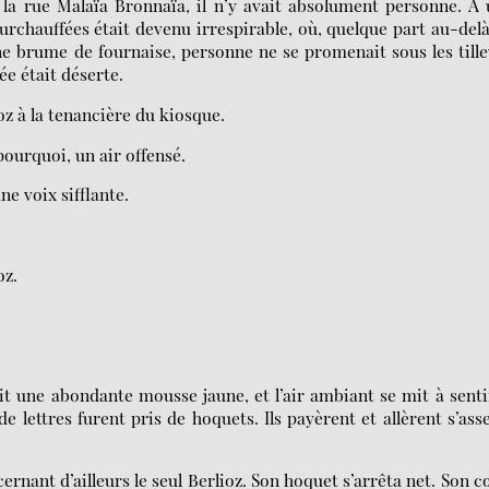
à la rue Malaïa Bronnaïa, il n’y avait absolument personne. À
urchauffées était devenu irrespirable, où, quelque part au-del
une brume de fournaise, personne ne se promenait sous les tille
ée était déserte.
z à la tenancière du kiosque.
pourquoi, un air offensé.
e voix sifflante.
oz.
nit une abondante mousse jaune, et l’air ambiant se mit à senti
e lettres furent pris de hoquets. Ils payèrent et allèrent s’ass
ernant d’ailleurs le seul Berlioz. Son hoquet s’arrêta net. Son 