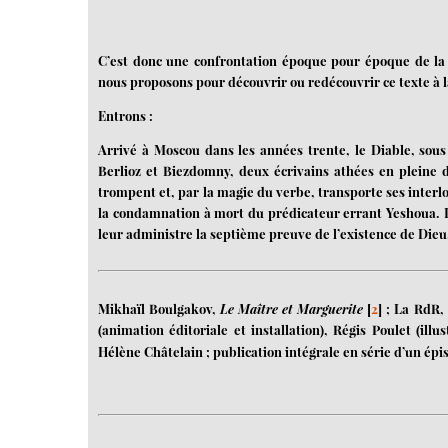
C’est donc une confrontation époque pour époque de la d
nous proposons pour découvrir ou redécouvrir ce texte à la
Entrons :
Arrivé à Moscou dans les années trente, le Diable, sous
Berlioz et Biezdomny, deux écrivains athées en pleine d
trompent et, par la magie du verbe, transporte ses interl
la condamnation à mort du prédicateur errant Yeshoua. Le
leur administre la septième preuve de l’existence de Dieu
Mikhaïl Boulgakov,
Le Maître et Marguerite
[
2
]
; La RdR, 
(animation éditoriale et installation), Régis Poulet (ill
Hélène Châtelain ; publication intégrale en série d’un épis