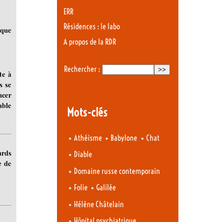
ERR
Résidences : le labo
 que
A propos de la RDR
Rechercher :
te à
s se
ncer
able
Mots-clés
•
•
•
Athéisme
Babylone
Chat
ards
•
Diable
e de
•
Domaine russe contemporain
•
•
Folie
Galilée
•
Hélène Châtelain
•
Hôpital psychiatrique