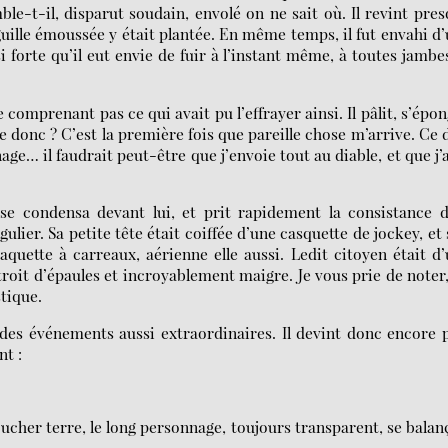
le-t-il, disparut soudain, envolé on ne sait où. Il revint pre
guille émoussée y était plantée. En même temps, il fut envahi d
i forte qu’il eut envie de fuir à l’instant même, à toutes jambe
comprenant pas ce qui avait pu l’effrayer ainsi. Il pâlit, s’épo
e donc ? C’est la première fois que pareille chose m’arrive. Ce 
… il faudrait peut-être que j’envoie tout au diable, et que j’a
 se condensa devant lui, et prit rapidement la consistance 
gulier. Sa petite tête était coiffée d’une casquette de jockey, et
quette à carreaux, aérienne elle aussi. Ledit citoyen était d
roit d’épaules et incroyablement maigre. Je vous prie de noter
tique.
 des événements aussi extraordinaires. Il devint donc encore 
nt :
toucher terre, le long personnage, toujours transparent, se balan